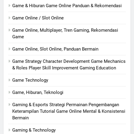
Game & Hiburan Game Online Panduan & Rekomendasi
Game Online / Slot Online
Game Online, Multiplayer, Tren Gaming, Rekomendasi
Game
Game Online, Slot Online, Panduan Bermain
Game Strategy Character Development Game Mechanics
& Roles Player Skill Improvement Gaming Education
Game Technology
Game, Hiburan, Teknologi
Gaming & Esports Strategi Permainan Pengembangan
Keterampilan Tutorial Game Online Mental & Konsistensi
Bermain
Gaming & Technology