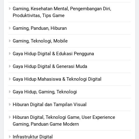
Gaming, Kesehatan Mental, Pengembangan Diri,
Produktivitas, Tips Game
Gaming, Panduan, Hiburan
Gaming, Teknologi, Mobile
Gaya Hidup Digital & Edukasi Pengguna
Gaya Hidup Digital & Generasi Muda
Gaya Hidup Mahasiswa & Teknologi Digital
Gaya Hidup, Gaming, Teknologi
Hiburan Digital dan Tampilan Visual
Hiburan Digital, Teknologi Game, User Experience
Gaming, Panduan Game Modern
Infrastruktur Digital