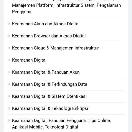
Manajemen Platform, Infrastruktur Sistem, Pengalaman
Pengguna
Keamanan Akun dan Akses Digital
Keamanan Browser dan Akses Digital
Keamanan Cloud & Manajemen Infrastruktur
Keamanan Digital
Keamanan Digital & Panduan Akun
Keamanan Digital & Perlindungan Data
Keamanan Digital & Sistem Otentikasi
Keamanan Digital & Teknologi Enkripsi
Keamanan Digital, Panduan Pengguna, Tips Online,
Aplikasi Mobile, Teknologi Digital