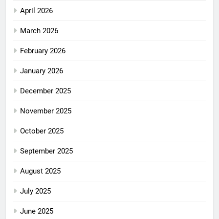
April 2026
March 2026
February 2026
January 2026
December 2025
November 2025
October 2025
September 2025
August 2025
July 2025
June 2025