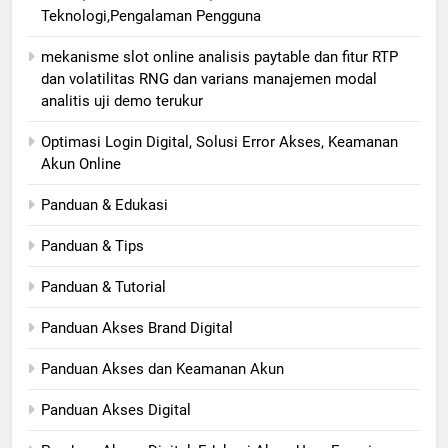
Teknologi,Pengalaman Pengguna
mekanisme slot online analisis paytable dan fitur RTP
dan volatilitas RNG dan varians manajemen modal
analitis uji demo terukur
Optimasi Login Digital, Solusi Error Akses, Keamanan
Akun Online
Panduan & Edukasi
Panduan & Tips
Panduan & Tutorial
Panduan Akses Brand Digital
Panduan Akses dan Keamanan Akun
Panduan Akses Digital