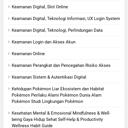
Keamanan Digital, Slot Online
Keamanan Digital, Teknologi Informasi, UX Login System
Keamanan Digital, Teknologi, Perlindungan Data
Keamanan Login dan Akses Akun
Keamanan Online
Keamanan Perangkat dan Pencegahan Risiko Akses
Keamanan Sistem & Autentikasi Digital
Kehidupan Pokémon Liar Ekosistem dan Habitat
Pokémon Perilaku Alami Pokémon Dunia Alam
Pokémon Studi Lingkungan Pokémon
Kesehatan Mental & Emosional Mindfulness & Well-
being Gaya Hidup Sehat Self-Help & Productivity
Wellness Habit Guide