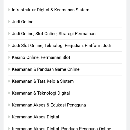
Infrastruktur Digital & Keamanan Sistem
Judi Online
Judi Online, Slot Online, Strategi Permainan
Judi Slot Online, Teknologi Perjudian, Platform Judi
Kasino Online, Permainan Slot
Keamanan & Panduan Game Online
Keamanan & Tata Kelola Sistem
Keamanan & Teknologi Digital
Keamanan Akses & Edukasi Pengguna
Keamanan Akses Digital
Keamanan Akses Digital, Panduan Pengguna Online,