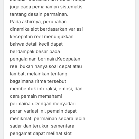
juga pada pemahaman sistematis
tentang desain permainan.
Pada akhirnya, perubahan
dinamika slot berdasarkan variasi
kecepatan reel menunjukkan
bahwa detail kecil dapat
berdampak besar pada
pengalaman bermain.Kecepatan
reel bukan hanya soal cepat atau
lambat, melainkan tentang
bagaimana ritme tersebut
membentuk interaksi, emosi, dan
cara pemain memahami
permainan.Dengan menyadari
peran variasi ini, pemain dapat
menikmati permainan secara lebih
sadar dan terukur, sementara
pengamat dapat melihat slot