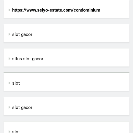
https://www.seiyo-estate.com/condominium
slot gacor
situs slot gacor
slot
slot gacor
slot