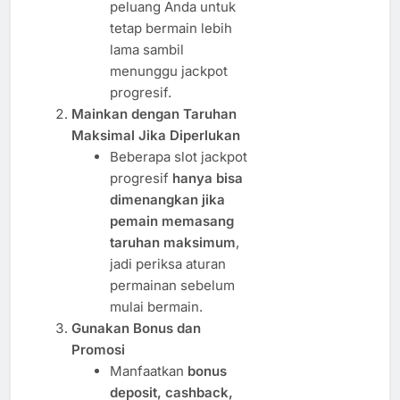
peluang Anda untuk
tetap bermain lebih
lama sambil
menunggu jackpot
progresif.
Mainkan dengan Taruhan
Maksimal Jika Diperlukan
Beberapa slot jackpot
progresif
hanya bisa
dimenangkan jika
pemain memasang
taruhan maksimum
,
jadi periksa aturan
permainan sebelum
mulai bermain.
Gunakan Bonus dan
Promosi
Manfaatkan
bonus
deposit, cashback,