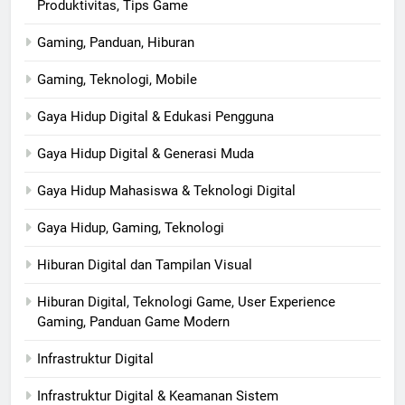
Produktivitas, Tips Game
Gaming, Panduan, Hiburan
Gaming, Teknologi, Mobile
Gaya Hidup Digital & Edukasi Pengguna
Gaya Hidup Digital & Generasi Muda
Gaya Hidup Mahasiswa & Teknologi Digital
Gaya Hidup, Gaming, Teknologi
Hiburan Digital dan Tampilan Visual
Hiburan Digital, Teknologi Game, User Experience
Gaming, Panduan Game Modern
Infrastruktur Digital
Infrastruktur Digital & Keamanan Sistem