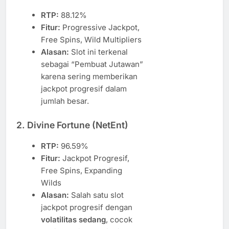
RTP:
88.12%
Fitur:
Progressive Jackpot,
Free Spins, Wild Multipliers
Alasan:
Slot ini terkenal
sebagai “Pembuat Jutawan”
karena sering memberikan
jackpot progresif dalam
jumlah besar.
2. Divine Fortune (NetEnt)
RTP:
96.59%
Fitur:
Jackpot Progresif,
Free Spins, Expanding
Wilds
Alasan:
Salah satu slot
jackpot progresif dengan
volatilitas sedang
, cocok