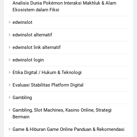
Analisis Dunia Pokémon Interaksi Makhluk & Alam
Ekosistem dalam Fiksi
edwinslot
edwinslot alternatif
edwinslot link alternatif
edwinslot login
Etika Digital / Hukum & Teknologi
Evaluasi Stabilitas Platform Digital
Gambling
Gambling, Slot Machines, Kasino Online, Strategi
Bermain
Game & Hiburan Game Online Panduan & Rekomendasi