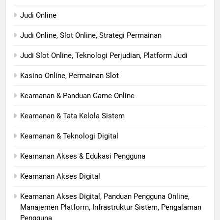
Judi Online
Judi Online, Slot Online, Strategi Permainan
Judi Slot Online, Teknologi Perjudian, Platform Judi
Kasino Online, Permainan Slot
Keamanan & Panduan Game Online
Keamanan & Tata Kelola Sistem
Keamanan & Teknologi Digital
Keamanan Akses & Edukasi Pengguna
Keamanan Akses Digital
Keamanan Akses Digital, Panduan Pengguna Online,
Manajemen Platform, Infrastruktur Sistem, Pengalaman
Pengguna