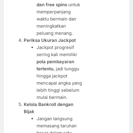
dan free spins
untuk
memperpanjang
waktu bermain dan
meningkatkan
peluang menang.
Periksa Ukuran Jackpot
Jackpot progresif
sering kali memiliki
pola pembayaran
tertentu
, jadi tunggu
hingga jackpot
mencapai angka yang
lebih tinggi sebelum
mulai bermain.
Kelola Bankroll dengan
Bijak
Jangan langsung
memasang taruhan
besar dalam satu