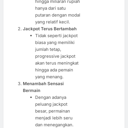
hingga miliaran rupiah
hanya dari satu
putaran dengan modal
yang relatif kecil.
Jackpot Terus Bertambah
Tidak seperti jackpot
biasa yang memiliki
jumlah tetap,
progressive jackpot
akan terus meningkat
hingga ada pemain
yang menang.
Menambah Sensasi
Bermain
Dengan adanya
peluang jackpot
besar, permainan
menjadi lebih seru
dan menegangkan.