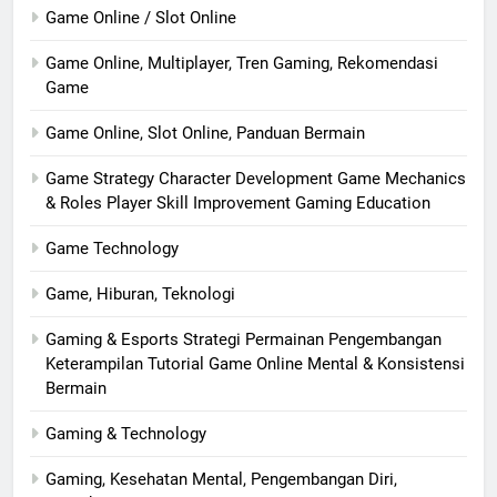
Game Online / Slot Online
Game Online, Multiplayer, Tren Gaming, Rekomendasi
Game
Game Online, Slot Online, Panduan Bermain
Game Strategy Character Development Game Mechanics
& Roles Player Skill Improvement Gaming Education
Game Technology
Game, Hiburan, Teknologi
Gaming & Esports Strategi Permainan Pengembangan
Keterampilan Tutorial Game Online Mental & Konsistensi
Bermain
Gaming & Technology
Gaming, Kesehatan Mental, Pengembangan Diri,