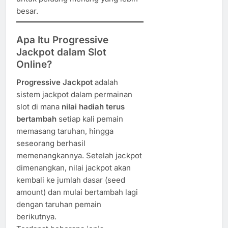
besar.
Apa Itu Progressive
Jackpot dalam Slot
Online?
Progressive Jackpot
adalah
sistem jackpot dalam permainan
slot di mana
nilai hadiah terus
bertambah
setiap kali pemain
memasang taruhan, hingga
seseorang berhasil
memenangkannya. Setelah jackpot
dimenangkan, nilai jackpot akan
kembali ke jumlah dasar (seed
amount) dan mulai bertambah lagi
dengan taruhan pemain
berikutnya.