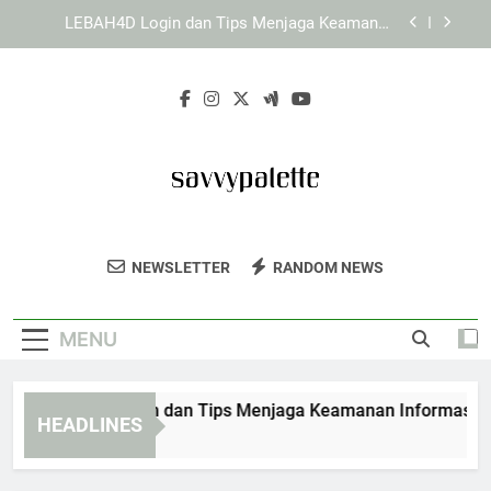
Skip
Login KAYA787 dan Tips Menjaga Keamanan
to
Akun
content
Cara Menjaga Keamanan Perangkat sebelum
Membuka KAYA787 Login
EDWINSLOT Login dan Tips Menjaga Keamanan
Informasi Akun
LEBAH4D Login dan Tips Menjaga Keamanan
Informasi Akun
Login KAYA787 dan Tips Menjaga Keamanan
Akun
Savvy Palette
Inspirasi Desain Kreatif Dan Tips Dekorasi
Cara Menjaga Keamanan Perangkat sebelum
NEWSLETTER
RANDOM NEWS
Membuka KAYA787 Login
Rumah Dari Savvy Palette. Solusi Untuk
Rumah Impian Anda.
MENU
DWINSLOT Login dan Tips Menjaga Keamanan Informasi Akun
HEADLINES
Weeks Ago