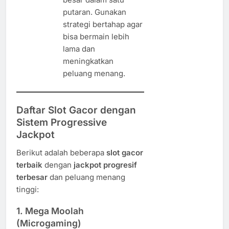
putaran. Gunakan
strategi bertahap agar
bisa bermain lebih
lama dan
meningkatkan
peluang menang.
Daftar Slot Gacor dengan
Sistem Progressive
Jackpot
Berikut adalah beberapa
slot gacor
terbaik
dengan
jackpot progresif
terbesar
dan peluang menang
tinggi:
1. Mega Moolah
(Microgaming)