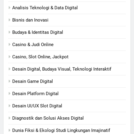
Analisis Teknologi & Data Digital
Bisnis dan Inovasi
Budaya & Identitas Digital
Casino & Judi Online
Casino, Slot Online, Jackpot
Desain Digital, Budaya Visual, Teknologi Interaktif
Desain Game Digital
Desain Platform Digital
Desain UI/UX Slot Digital
Diagnostik dan Solusi Akses Digital
Dunia Fiksi & Ekologi Studi Lingkungan Imajinatif