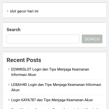
slot gacor hari ini
Search
SEARCH
Recent Posts
EDWINSLOT Login dan Tips Menjaga Keamanan
Informasi Akun
LEBAH4D Login dan Tips Menjaga Keamanan Informasi
Akun
Login KAYA787 dan Tips Menjaga Keamanan Akun