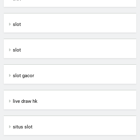
slot
slot
slot gacor
live draw hk
situs slot