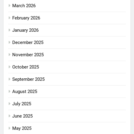
March 2026
February 2026
January 2026
December 2025
November 2025
October 2025
September 2025
August 2025
July 2025
June 2025
May 2025