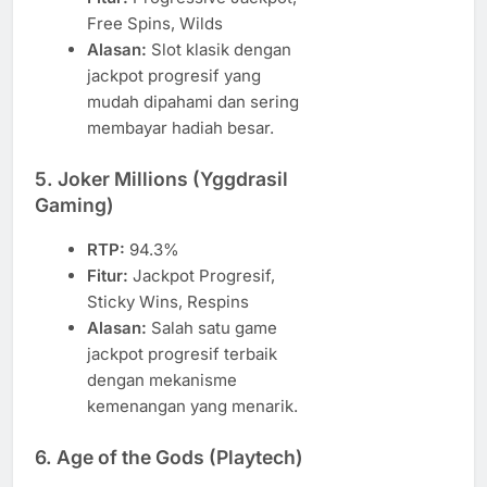
Free Spins, Wilds
Alasan:
Slot klasik dengan
jackpot progresif yang
mudah dipahami dan sering
membayar hadiah besar.
5. Joker Millions (Yggdrasil
Gaming)
RTP:
94.3%
Fitur:
Jackpot Progresif,
Sticky Wins, Respins
Alasan:
Salah satu game
jackpot progresif terbaik
dengan mekanisme
kemenangan yang menarik.
6. Age of the Gods (Playtech)