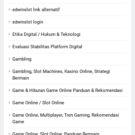
edwinslot link alternatif
edwinslot login
Etika Digital / Hukum & Teknologi
Evaluasi Stabilitas Platform Digital
Gambling
Gambling, Slot Machines, Kasino Online, Strategi
Bermain
Game & Hiburan Game Online Panduan & Rekomendasi
Game Online / Slot Online
Game Online, Multiplayer, Tren Gaming, Rekomendasi
Game
Game Online, Slot Online, Panduan Bermain