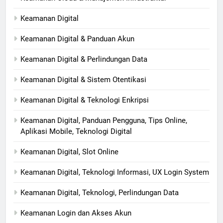
Keamanan Digital
Keamanan Digital & Panduan Akun
Keamanan Digital & Perlindungan Data
Keamanan Digital & Sistem Otentikasi
Keamanan Digital & Teknologi Enkripsi
Keamanan Digital, Panduan Pengguna, Tips Online,
Aplikasi Mobile, Teknologi Digital
Keamanan Digital, Slot Online
Keamanan Digital, Teknologi Informasi, UX Login System
Keamanan Digital, Teknologi, Perlindungan Data
Keamanan Login dan Akses Akun