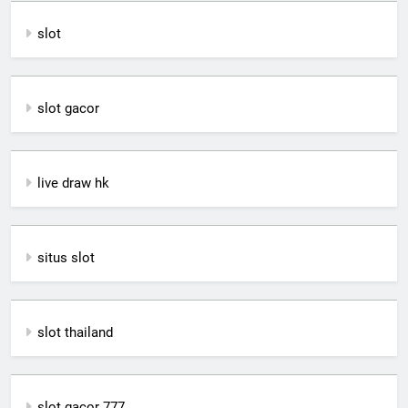
slot
slot gacor
live draw hk
situs slot
slot thailand
slot gacor 777