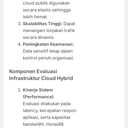
cloud publik digunakan
secara elastis sehingga
lebih hemat.
Skalabilitas Tinggi:
Dapat
menangani lonjakan trafik
secara dinamis.
Peningkatan Keamanan:
Data sensitif tetap dalam
kontrol penuh organisasi.
Komponen Evaluasi
Infrastruktur Cloud Hybrid
Kinerja Sistem
(Performance)
Evaluasi dilakukan pada
latency, kecepatan respon
aplikasi, serta kapasitas
bandwidth. Horas88