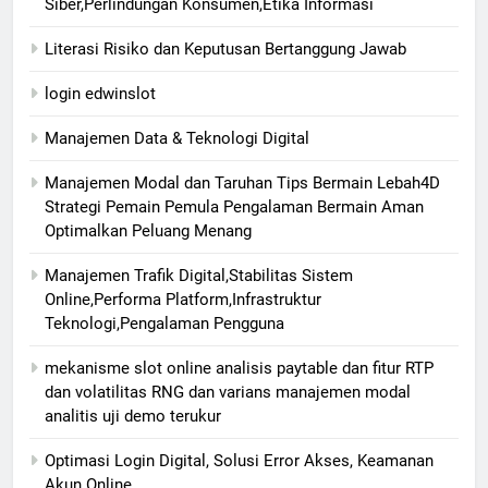
Siber,Perlindungan Konsumen,Etika Informasi
Literasi Risiko dan Keputusan Bertanggung Jawab
login edwinslot
Manajemen Data & Teknologi Digital
Manajemen Modal dan Taruhan Tips Bermain Lebah4D
Strategi Pemain Pemula Pengalaman Bermain Aman
Optimalkan Peluang Menang
Manajemen Trafik Digital,Stabilitas Sistem
Online,Performa Platform,Infrastruktur
Teknologi,Pengalaman Pengguna
mekanisme slot online analisis paytable dan fitur RTP
dan volatilitas RNG dan varians manajemen modal
analitis uji demo terukur
Optimasi Login Digital, Solusi Error Akses, Keamanan
Akun Online