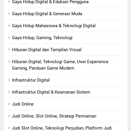
Gaya Hidup Digital & Edukasi Pengguna
Gaya Hidup Digital & Generasi Muda
Gaya Hidup Mahasiswa & Teknologi Digital
Gaya Hidup, Gaming, Teknologi
Hiburan Digital dan Tampilan Visual
Hiburan Digital, Teknologi Game, User Experience
Gaming, Panduan Game Modern
Infrastruktur Digital
Infrastruktur Digital & Keamanan Sistem
Judi Online
Judi Online, Slot Online, Strategi Permainan
Judi Slot Online, Teknologi Perjudian, Platform Judi