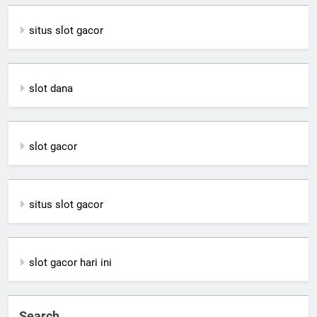
situs slot gacor
slot dana
slot gacor
situs slot gacor
slot gacor hari ini
Search