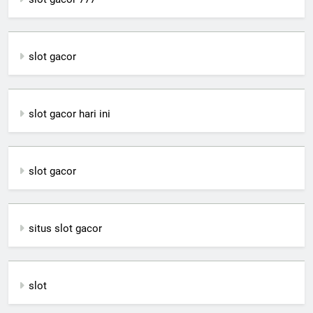
slot gacor
slot gacor hari ini
slot gacor
situs slot gacor
slot