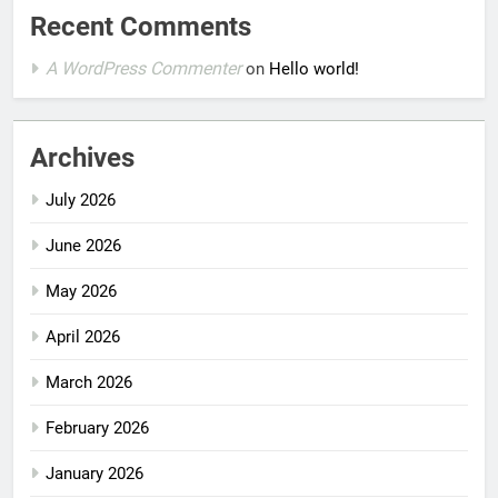
Recent Comments
A WordPress Commenter
on
Hello world!
Archives
July 2026
June 2026
May 2026
April 2026
March 2026
February 2026
January 2026