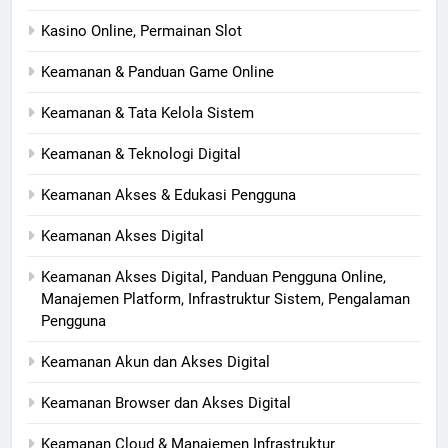
Kasino Online, Permainan Slot
Keamanan & Panduan Game Online
Keamanan & Tata Kelola Sistem
Keamanan & Teknologi Digital
Keamanan Akses & Edukasi Pengguna
Keamanan Akses Digital
Keamanan Akses Digital, Panduan Pengguna Online,
Manajemen Platform, Infrastruktur Sistem, Pengalaman
Pengguna
Keamanan Akun dan Akses Digital
Keamanan Browser dan Akses Digital
Keamanan Cloud & Manajemen Infrastruktur