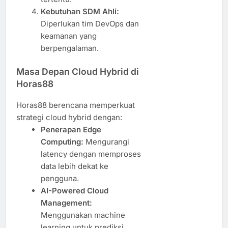
Kebutuhan SDM Ahli:
Diperlukan tim DevOps dan
keamanan yang
berpengalaman.
Masa Depan Cloud Hybrid di
Horas88
Horas88 berencana memperkuat
strategi cloud hybrid dengan:
Penerapan Edge
Computing:
Mengurangi
latency dengan memproses
data lebih dekat ke
pengguna.
AI-Powered Cloud
Management:
Menggunakan machine
learning untuk prediksi