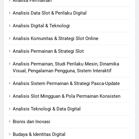
Analisa Permainan
Analisis Data Slot & Perilaku Digital
Analisis Digital & Teknologi
Analisis Komunitas & Strategi Slot Online
Analisis Permainan & Strategi Slot
Analisis Permainan, Studi Perilaku Mesin, Dinamika
Visual, Pengalaman Pengguna, Sistem Interaktif
Analisis Sistem Permainan & Strategi Pasca-Update
Analisis Slot Mingguan & Pola Permainan Konsisten
Analisis Teknologi & Data Digital
Bisnis dan Inovasi
Budaya & Identitas Digital