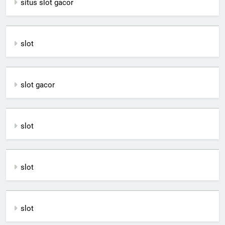
situs slot gacor
slot
slot gacor
slot
slot
slot