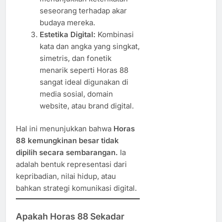
seseorang terhadap akar
budaya mereka.
Estetika Digital:
Kombinasi
kata dan angka yang singkat,
simetris, dan fonetik
menarik seperti Horas 88
sangat ideal digunakan di
media sosial, domain
website, atau brand digital.
Hal ini menunjukkan bahwa
Horas
88 kemungkinan besar tidak
dipilih secara sembarangan.
Ia
adalah bentuk representasi dari
kepribadian, nilai hidup, atau
bahkan strategi komunikasi digital.
Apakah Horas 88 Sekadar