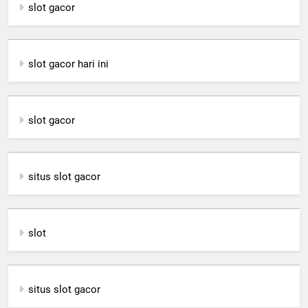
slot gacor
slot gacor hari ini
slot gacor
situs slot gacor
slot
situs slot gacor