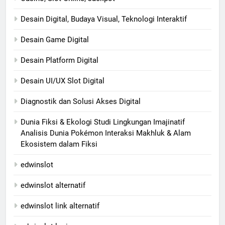
Desain Digital, Budaya Visual, Teknologi Interaktif
Desain Game Digital
Desain Platform Digital
Desain UI/UX Slot Digital
Diagnostik dan Solusi Akses Digital
Dunia Fiksi & Ekologi Studi Lingkungan Imajinatif
Analisis Dunia Pokémon Interaksi Makhluk & Alam
Ekosistem dalam Fiksi
edwinslot
edwinslot alternatif
edwinslot link alternatif