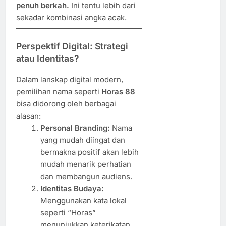
penuh berkah.
Ini tentu lebih dari
sekadar kombinasi angka acak.
Perspektif Digital: Strategi
atau Identitas?
Dalam lanskap digital modern,
pemilihan nama seperti
Horas 88
bisa didorong oleh berbagai
alasan:
Personal Branding:
Nama
yang mudah diingat dan
bermakna positif akan lebih
mudah menarik perhatian
dan membangun audiens.
Identitas Budaya:
Menggunakan kata lokal
seperti “Horas”
menunjukkan keterikatan