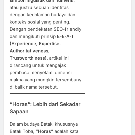
simbol linguistik dan numerik
,
atau justru sebuah identitas
dengan kedalaman budaya dan
konteks sosial yang penting.
Dengan pendekatan SEO-friendly
dan mengikuti prinsip
E-E-A-T
(Experience, Expertise,
Authoritativeness,
Trustworthiness)
, artikel ini
dirancang untuk mengajak
pembaca menyelami dimensi
makna yang mungkin tersembunyi
di balik nama tersebut.
“Horas”: Lebih dari Sekadar
Sapaan
Dalam budaya Batak, khususnya
Batak Toba,
“Horas”
adalah kata