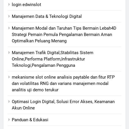
login edwinslot
Manajemen Data & Teknologi Digital
Manajemen Modal dan Taruhan Tips Bermain Lebah4D
Strategi Pemain Pemula Pengalaman Bermain Aman
Optimalkan Peluang Menang
Manajemen Trafik Digital,Stabilitas Sistem
Online,Performa Platform,Infrastruktur
Teknologi,Pengalaman Pengguna
mekanisme slot online analisis paytable dan fitur RTP
dan volatilitas RNG dan varians manajemen modal
analitis uji demo terukur
Optimasi Login Digital, Solusi Error Akses, Keamanan
Akun Online
Panduan & Edukasi