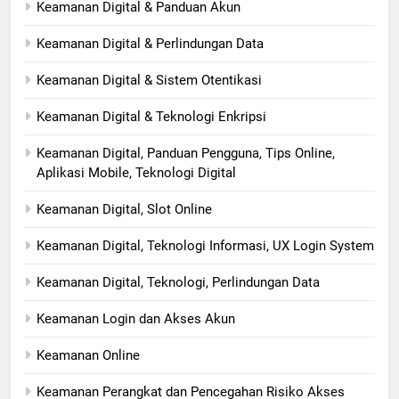
Keamanan Digital & Panduan Akun
Keamanan Digital & Perlindungan Data
Keamanan Digital & Sistem Otentikasi
Keamanan Digital & Teknologi Enkripsi
Keamanan Digital, Panduan Pengguna, Tips Online,
Aplikasi Mobile, Teknologi Digital
Keamanan Digital, Slot Online
Keamanan Digital, Teknologi Informasi, UX Login System
Keamanan Digital, Teknologi, Perlindungan Data
Keamanan Login dan Akses Akun
Keamanan Online
Keamanan Perangkat dan Pencegahan Risiko Akses