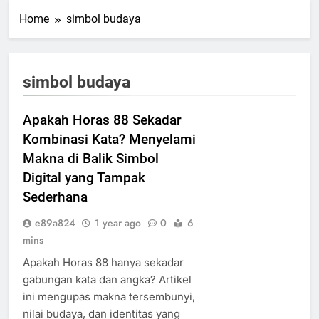
Home
simbol budaya
simbol budaya
Apakah Horas 88 Sekadar
Kombinasi Kata? Menyelami
Makna di Balik Simbol
Digital yang Tampak
Sederhana
e89a824
1 year ago
0
6
mins
Apakah Horas 88 hanya sekadar
gabungan kata dan angka? Artikel
ini mengupas makna tersembunyi,
nilai budaya, dan identitas yang