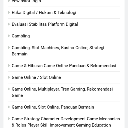
edwinslot login
Etika Digital / Hukum & Teknologi
Evaluasi Stabilitas Platform Digital
Gambling
Gambling, Slot Machines, Kasino Online, Strategi
Bermain
Game & Hiburan Game Online Panduan & Rekomendasi
Game Online / Slot Online
Game Online, Multiplayer, Tren Gaming, Rekomendasi
Game
Game Online, Slot Online, Panduan Bermain
Game Strategy Character Development Game Mechanics
& Roles Player Skill Improvement Gaming Education