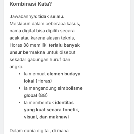
Kombinasi Kata?
Jawabannya:
tidak selalu.
Meskipun dalam beberapa kasus,
nama digital bisa dipilih secara
acak atau karena alasan teknis,
Horas 88 memiliki
terlalu banyak
unsur bermakna
untuk disebut
sekadar gabungan huruf dan
angka.
Ia memuat
elemen budaya
lokal (Horas)
Ia mengandung
simbolisme
global (88)
Ia membentuk
identitas
yang kuat secara fonetik,
visual, dan maknawi
Dalam dunia digital, di mana