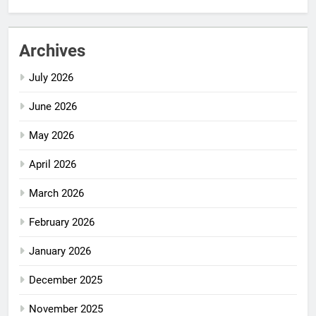
Archives
July 2026
June 2026
May 2026
April 2026
March 2026
February 2026
January 2026
December 2025
November 2025