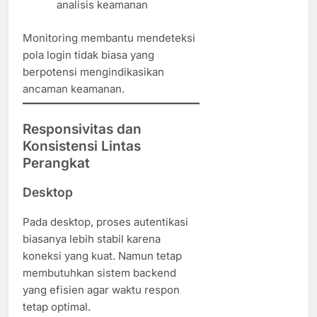
analisis keamanan
Monitoring membantu mendeteksi
pola login tidak biasa yang
berpotensi mengindikasikan
ancaman keamanan.
Responsivitas dan
Konsistensi Lintas
Perangkat
Desktop
Pada desktop, proses autentikasi
biasanya lebih stabil karena
koneksi yang kuat. Namun tetap
membutuhkan sistem backend
yang efisien agar waktu respon
tetap optimal.