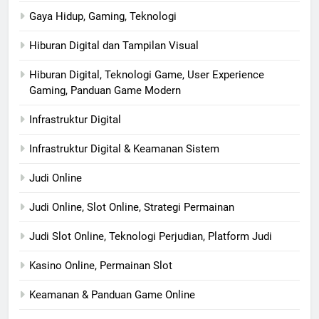
Gaya Hidup, Gaming, Teknologi
Hiburan Digital dan Tampilan Visual
Hiburan Digital, Teknologi Game, User Experience
Gaming, Panduan Game Modern
Infrastruktur Digital
Infrastruktur Digital & Keamanan Sistem
Judi Online
Judi Online, Slot Online, Strategi Permainan
Judi Slot Online, Teknologi Perjudian, Platform Judi
Kasino Online, Permainan Slot
Keamanan & Panduan Game Online