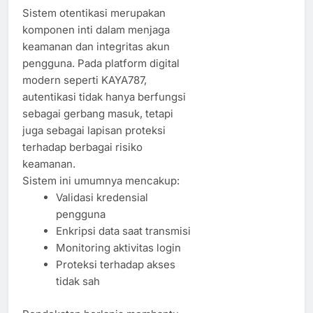
Sistem otentikasi merupakan
komponen inti dalam menjaga
keamanan dan integritas akun
pengguna. Pada platform digital
modern seperti KAYA787,
autentikasi tidak hanya berfungsi
sebagai gerbang masuk, tetapi
juga sebagai lapisan proteksi
terhadap berbagai risiko
keamanan.
Sistem ini umumnya mencakup:
Validasi kredensial
pengguna
Enkripsi data saat transmisi
Monitoring aktivitas login
Proteksi terhadap akses
tidak sah