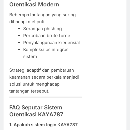
Otentikasi Modern
Beberapa tantangan yang sering
dihadapi meliputi:
Serangan phishing
Percobaan brute force
Penyalahgunaan kredensial
Kompleksitas integrasi
sistem
Strategi adaptif dan pembaruan
keamanan secara berkala menjadi
solusi untuk menghadapi
tantangan tersebut.
FAQ Seputar Sistem
Otentikasi KAYA787
1. Apakah sistem login KAYA787