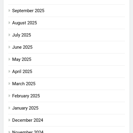
September 2025
August 2025
July 2025
June 2025
May 2025
April 2025
March 2025
February 2025
January 2025
December 2024
November 2024