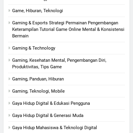
Game, Hiburan, Teknologi
Gaming & Esports Strategi Permainan Pengembangan
Keterampilan Tutorial Game Online Mental & Konsistensi
Bermain
Gaming & Technology
Gaming, Kesehatan Mental, Pengembangan Diri,
Produktivitas, Tips Game
Gaming, Panduan, Hiburan
Gaming, Teknologi, Mobile
Gaya Hidup Digital & Edukasi Pengguna
Gaya Hidup Digital & Generasi Muda
Gaya Hidup Mahasiswa & Teknologi Digital