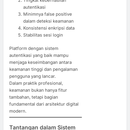
Tingkat keberhasilan
autentikasi
Minimnya false positive
dalam deteksi keamanan
Konsistensi enkripsi data
Stabilitas sesi login
Platform dengan sistem
autentikasi yang baik mampu
menjaga keseimbangan antara
keamanan tinggi dan pengalaman
pengguna yang lancar.
Dalam praktik profesional,
keamanan bukan hanya fitur
tambahan, tetapi bagian
fundamental dari arsitektur digital
modern.
Tantangan dalam Sistem