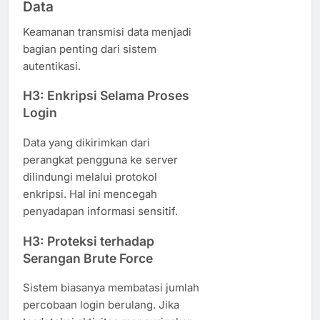
Data
Keamanan transmisi data menjadi
bagian penting dari sistem
autentikasi.
H3: Enkripsi Selama Proses
Login
Data yang dikirimkan dari
perangkat pengguna ke server
dilindungi melalui protokol
enkripsi. Hal ini mencegah
penyadapan informasi sensitif.
H3: Proteksi terhadap
Serangan Brute Force
Sistem biasanya membatasi jumlah
percobaan login berulang. Jika