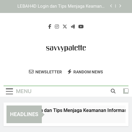
Skip
Login KAYA787 dan Tips Menjaga Keamanan
to
Akun
content
Cara Menjaga Keamanan Perangkat sebelum
Membuka KAYA787 Login
EDWINSLOT Login dan Tips Menjaga Keamanan
Informasi Akun
LEBAH4D Login dan Tips Menjaga Keamanan
Informasi Akun
Login KAYA787 dan Tips Menjaga Keamanan
Akun
Savvy Palette
Inspirasi Desain Kreatif Dan Tips Dekorasi
Cara Menjaga Keamanan Perangkat sebelum
NEWSLETTER
RANDOM NEWS
Membuka KAYA787 Login
Rumah Dari Savvy Palette. Solusi Untuk
Rumah Impian Anda.
MENU
WINSLOT Login dan Tips Menjaga Keamanan Informasi Akun
HEADLINES
Weeks Ago