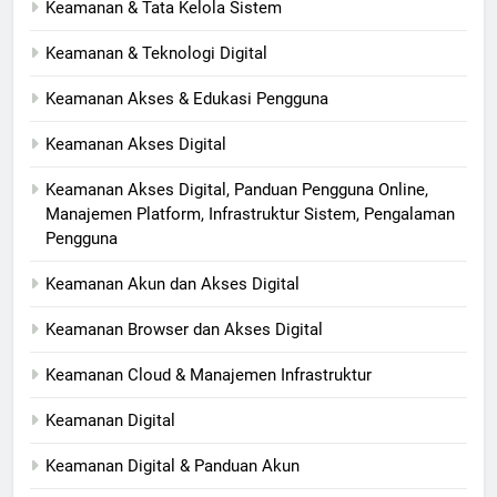
Keamanan & Tata Kelola Sistem
Keamanan & Teknologi Digital
Keamanan Akses & Edukasi Pengguna
Keamanan Akses Digital
Keamanan Akses Digital, Panduan Pengguna Online,
Manajemen Platform, Infrastruktur Sistem, Pengalaman
Pengguna
Keamanan Akun dan Akses Digital
Keamanan Browser dan Akses Digital
Keamanan Cloud & Manajemen Infrastruktur
Keamanan Digital
Keamanan Digital & Panduan Akun