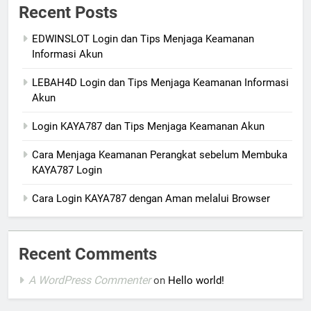
Recent Posts
EDWINSLOT Login dan Tips Menjaga Keamanan
Informasi Akun
LEBAH4D Login dan Tips Menjaga Keamanan Informasi
Akun
Login KAYA787 dan Tips Menjaga Keamanan Akun
Cara Menjaga Keamanan Perangkat sebelum Membuka
KAYA787 Login
Cara Login KAYA787 dengan Aman melalui Browser
Recent Comments
A WordPress Commenter
on
Hello world!