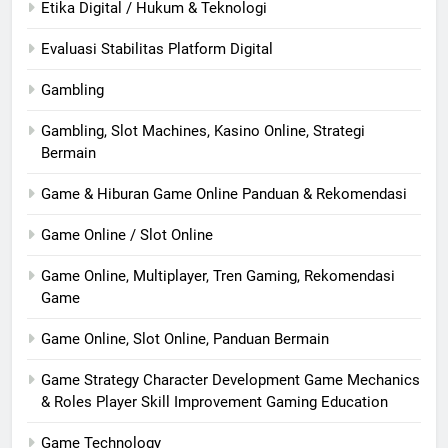
Etika Digital / Hukum & Teknologi
Evaluasi Stabilitas Platform Digital
Gambling
Gambling, Slot Machines, Kasino Online, Strategi
Bermain
Game & Hiburan Game Online Panduan & Rekomendasi
Game Online / Slot Online
Game Online, Multiplayer, Tren Gaming, Rekomendasi
Game
Game Online, Slot Online, Panduan Bermain
Game Strategy Character Development Game Mechanics
& Roles Player Skill Improvement Gaming Education
Game Technology