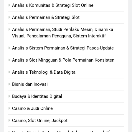
Analisis Komunitas & Strategi Slot Online
Analisis Permainan & Strategi Slot
Analisis Permainan, Studi Perilaku Mesin, Dinamika
Visual, Pengalaman Pengguna, Sistem Interaktif
Analisis Sistem Permainan & Strategi Pasca-Update
Analisis Slot Mingguan & Pola Permainan Konsisten
Analisis Teknologi & Data Digital
Bisnis dan Inovasi
Budaya & Identitas Digital
Casino & Judi Online
Casino, Slot Online, Jackpot