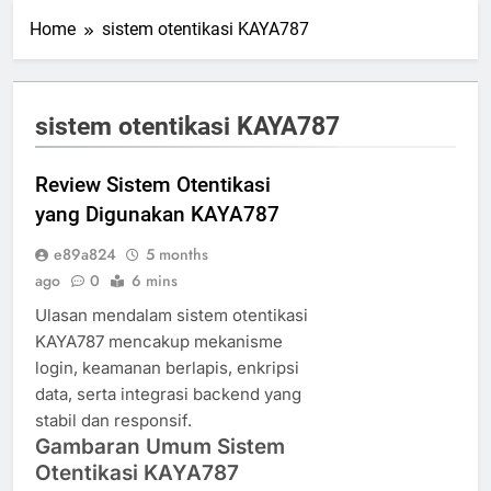
Home
sistem otentikasi KAYA787
sistem otentikasi KAYA787
Review Sistem Otentikasi
yang Digunakan KAYA787
e89a824
5 months
ago
0
6 mins
Ulasan mendalam sistem otentikasi
KAYA787 mencakup mekanisme
login, keamanan berlapis, enkripsi
data, serta integrasi backend yang
stabil dan responsif.
Gambaran Umum Sistem
Otentikasi KAYA787