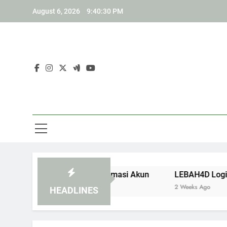
Skip
August 6, 2026
9:40:31 PM
to
content
Sav
Inspirasi 
ga Keamanan Informasi Akun
LEBAH4D Login dan Tips
2 Weeks Ago
HEADLINES