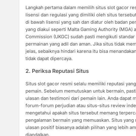
Langkah pertama dalam memilih situs slot gacor r
lisensi dan regulasi yang dimiliki oleh situs tersebu
di bawah lisensi yang sah dan diatur oleh badan p
yang diakui seperti Malta Gaming Authority (MGA)
Commission (UKGC) sudah pasti mengikuti standar 
permainan yang adil dan aman. Jika situs tidak memi
jelas, sebaiknya hindari karena itu bisa menandaka
tidak dapat dipercaya.
2.
Periksa Reputasi Situs
Situs slot gacor resmi selalu memiliki reputasi yang
pemain. Sebelum memutuskan untuk bermain, pas
ulasan dan testimoni dari pemain lain. Anda dapat m
forum-forum perjudian atau situs-situs review in
mengetahui apakah situs tersebut memang terper
pengalaman bermain yang memuaskan. Situs yang 
ulasan positif biasanya adalah pilihan yang lebih a
diandalkan.