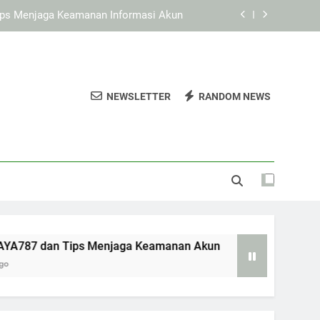
ps Menjaga Keamanan Informasi Akun
787 dan Tips Menjaga Keamanan Akun
kat sebelum Membuka KAYA787 Login
NEWSLETTER
RANDOM NEWS
ps Menjaga Keamanan Informasi Akun
ps Menjaga Keamanan Informasi Akun
lusi Untuk Rumah Impian Anda.
787 dan Tips Menjaga Keamanan Akun
kat sebelum Membuka KAYA787 Login
 Tips Menjaga Keamanan Akun
Cara Menjaga Keamana
3 Weeks Ago