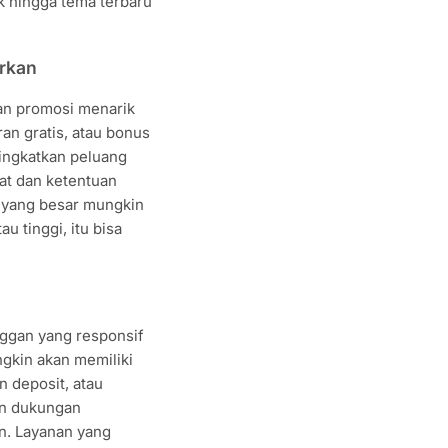
ik hingga tema terbaru
rkan
an promosi menarik
an gratis, atau bonus
ingkatkan peluang
at dan ketentuan
s yang besar mungkin
au tinggi, itu bisa
nggan yang responsif
gkin akan memiliki
 deposit, atau
an dukungan
on. Layanan yang