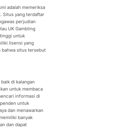
esmi adalah memeriksa
t. Situs yang terdaftar
engawas perjudian
 atau UK Gambling
tinggi untuk
liki lisensi yang
n bahwa situs tersebut
 baik di kalangan
tikan untuk membaca
encari informasi di
dependen untuk
caya dan menawarkan
memiliki banyak
man dan dapat