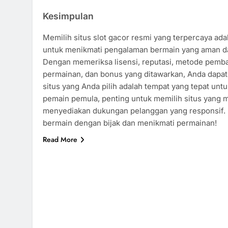
Kesimpulan
Memilih situs slot gacor resmi yang terpercaya ad
untuk menikmati pengalaman bermain yang aman 
Dengan memeriksa lisensi, reputasi, metode pemb
permainan, dan bonus yang ditawarkan, Anda dapa
situs yang Anda pilih adalah tempat yang tepat unt
pemain pemula, penting untuk memilih situs yang
menyediakan dukungan pelanggan yang responsif. I
bermain dengan bijak dan menikmati permainan!
Read More