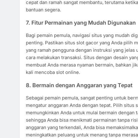
cepat dan ramah sangat membantu, terutama keti
bantuan segera.
7.
Fitur Permainan yang Mudah Digunakan
Bagi pemain pemula, navigasi situs yang mudah di
penting. Pastikan situs slot gacor yang Anda pilih 
yang ramah pengguna dengan instruksi yang jelas 
cara melakukan transaksi. Situs dengan desain yang 
membuat Anda merasa nyaman bermain, bahkan jik
kali mencoba slot online.
8.
Bermain dengan Anggaran yang Tepat
Sebagai pemain pemula, sangat penting untuk berm
mengatur anggaran Anda dengan tepat. Pilih situs s
memungkinkan Anda untuk mulai bermain dengan t
sehingga Anda bisa menikmati permainan tanpa ris
anggaran yang terkendali, Anda bisa memaksimalk
meningkatkan peluang untuk menang tanpa merasa 