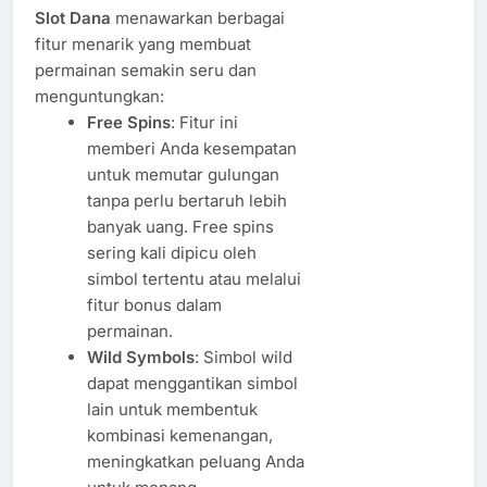
Slot Dana
menawarkan berbagai
fitur menarik yang membuat
permainan semakin seru dan
menguntungkan:
Free Spins
: Fitur ini
memberi Anda kesempatan
untuk memutar gulungan
tanpa perlu bertaruh lebih
banyak uang. Free spins
sering kali dipicu oleh
simbol tertentu atau melalui
fitur bonus dalam
permainan.
Wild Symbols
: Simbol wild
dapat menggantikan simbol
lain untuk membentuk
kombinasi kemenangan,
meningkatkan peluang Anda