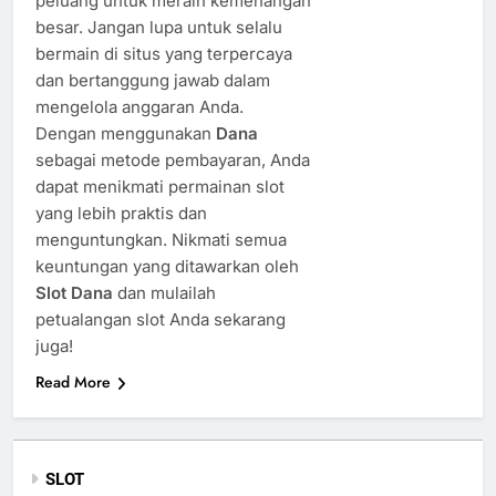
peluang untuk meraih kemenangan
besar. Jangan lupa untuk selalu
bermain di situs yang terpercaya
dan bertanggung jawab dalam
mengelola anggaran Anda.
Dengan menggunakan
Dana
sebagai metode pembayaran, Anda
dapat menikmati permainan slot
yang lebih praktis dan
menguntungkan. Nikmati semua
keuntungan yang ditawarkan oleh
Slot Dana
dan mulailah
petualangan slot Anda sekarang
juga!
Read More
SLOT