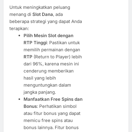
Untuk meningkatkan peluang
menang di
Slot Dana
, ada
beberapa strategi yang dapat Anda
terapkan:
Pilih Mesin Slot dengan
RTP Tinggi
: Pastikan untuk
memilih permainan dengan
RTP
(Return to Player) lebih
dari 96%, karena mesin ini
cenderung memberikan
hasil yang lebih
menguntungkan dalam
jangka panjang.
Manfaatkan Free Spins dan
Bonus
: Perhatikan simbol
atau fitur bonus yang dapat
memicu free spins atau
bonus lainnya. Fitur bonus