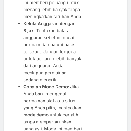
ini memberi peluang untuk
menang lebih banyak tanpa
meningkatkan taruhan Anda.
Kelola Anggaran dengan
Bijak
: Tentukan batas
anggaran sebelum mulai
bermain dan patuhi batas
tersebut. Jangan tergoda
untuk bertaruh lebih banyak
dari anggaran Anda
meskipun permainan
sedang menarik.
Cobalah Mode Demo
: Jika
Anda baru mengenal
permainan slot atau situs
yang Anda pilih, manfaatkan
mode demo
untuk berlatih
tanpa mempertaruhkan
uang asli. Mode ini memberi