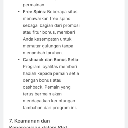
permainan.
Free Spins
: Beberapa situs
menawarkan free spins
sebagai bagian dari promosi
atau fitur bonus, memberi
Anda kesempatan untuk
memutar gulungan tanpa
menambah taruhan.
Cashback dan Bonus Setia
:
Program loyalitas memberi
hadiah kepada pemain setia
dengan bonus atau
cashback. Pemain yang
terus bermain akan
mendapatkan keuntungan
tambahan dari program ini.
7.
Keamanan dan
Kepercayaan dalam Slot