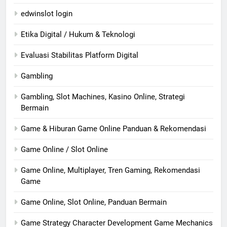
edwinslot login
Etika Digital / Hukum & Teknologi
Evaluasi Stabilitas Platform Digital
Gambling
Gambling, Slot Machines, Kasino Online, Strategi
Bermain
Game & Hiburan Game Online Panduan & Rekomendasi
Game Online / Slot Online
Game Online, Multiplayer, Tren Gaming, Rekomendasi
Game
Game Online, Slot Online, Panduan Bermain
Game Strategy Character Development Game Mechanics