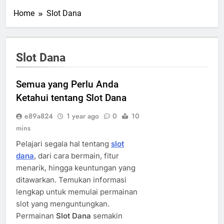
Home
Slot Dana
Slot Dana
Semua yang Perlu Anda
Ketahui tentang Slot Dana
e89a824
1 year ago
0
10
mins
Pelajari segala hal tentang
slot
dana
, dari cara bermain, fitur
menarik, hingga keuntungan yang
ditawarkan. Temukan informasi
lengkap untuk memulai permainan
slot yang menguntungkan.
Permainan
Slot Dana
semakin