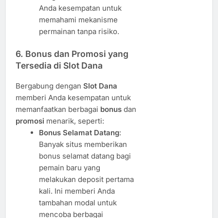
Anda kesempatan untuk
memahami mekanisme
permainan tanpa risiko.
6.
Bonus dan Promosi yang
Tersedia di Slot Dana
Bergabung dengan
Slot Dana
memberi Anda kesempatan untuk
memanfaatkan berbagai
bonus
dan
promosi
menarik, seperti:
Bonus Selamat Datang
:
Banyak situs memberikan
bonus selamat datang bagi
pemain baru yang
melakukan deposit pertama
kali. Ini memberi Anda
tambahan modal untuk
mencoba berbagai