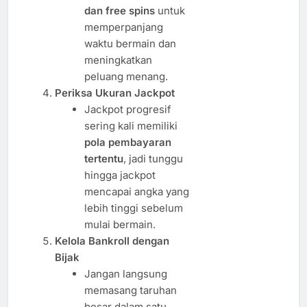
dan free spins
untuk
memperpanjang
waktu bermain dan
meningkatkan
peluang menang.
Periksa Ukuran Jackpot
Jackpot progresif
sering kali memiliki
pola pembayaran
tertentu
, jadi tunggu
hingga jackpot
mencapai angka yang
lebih tinggi sebelum
mulai bermain.
Kelola Bankroll dengan
Bijak
Jangan langsung
memasang taruhan
besar dalam satu