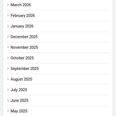
March 2026
February 2026
January 2026
December 2025
November 2025
October 2025
September 2025
August 2025
July 2025
June 2025
May 2025