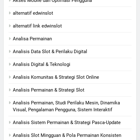
Akses Mobile dan Optimasi Pengguna
alternatif edwinslot
alternatif link edwinslot
Analisa Permainan
Analisis Data Slot & Perilaku Digital
Analisis Digital & Teknologi
Analisis Komunitas & Strategi Slot Online
Analisis Permainan & Strategi Slot
Analisis Permainan, Studi Perilaku Mesin, Dinamika
Visual, Pengalaman Pengguna, Sistem Interaktif
Analisis Sistem Permainan & Strategi Pasca-Update
Analisis Slot Mingguan & Pola Permainan Konsisten