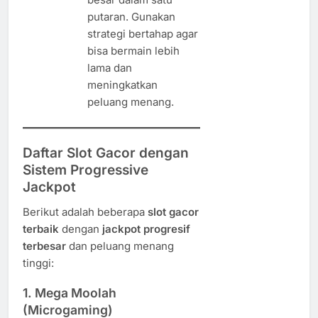
putaran. Gunakan
strategi bertahap agar
bisa bermain lebih
lama dan
meningkatkan
peluang menang.
Daftar Slot Gacor dengan
Sistem Progressive
Jackpot
Berikut adalah beberapa
slot gacor
terbaik
dengan
jackpot progresif
terbesar
dan peluang menang
tinggi:
1. Mega Moolah
(Microgaming)