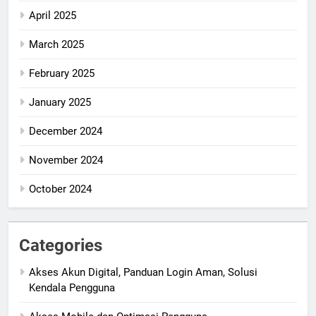
April 2025
March 2025
February 2025
January 2025
December 2024
November 2024
October 2024
Categories
Akses Akun Digital, Panduan Login Aman, Solusi
Kendala Pengguna