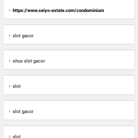
https://www.seiyo-estate.com/condominium
slot gacor
situs slot gacor
slot
slot gacor
slot