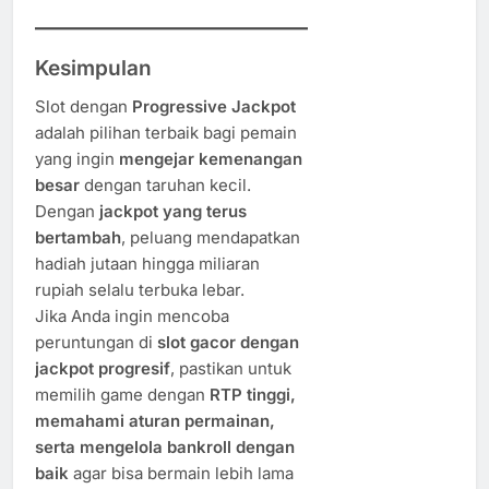
Kesimpulan
Slot dengan
Progressive Jackpot
adalah pilihan terbaik bagi pemain
yang ingin
mengejar kemenangan
besar
dengan taruhan kecil.
Dengan
jackpot yang terus
bertambah
, peluang mendapatkan
hadiah jutaan hingga miliaran
rupiah selalu terbuka lebar.
Jika Anda ingin mencoba
peruntungan di
slot gacor dengan
jackpot progresif
, pastikan untuk
memilih game dengan
RTP tinggi,
memahami aturan permainan,
serta mengelola bankroll dengan
baik
agar bisa bermain lebih lama