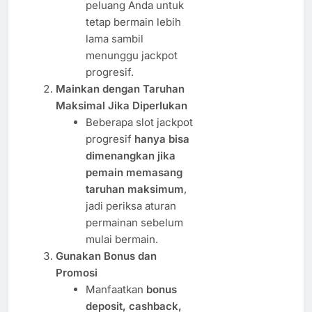
peluang Anda untuk
tetap bermain lebih
lama sambil
menunggu jackpot
progresif.
Mainkan dengan Taruhan
Maksimal Jika Diperlukan
Beberapa slot jackpot
progresif
hanya bisa
dimenangkan jika
pemain memasang
taruhan maksimum
,
jadi periksa aturan
permainan sebelum
mulai bermain.
Gunakan Bonus dan
Promosi
Manfaatkan
bonus
deposit, cashback,