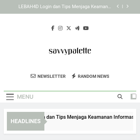
Skip
Login KAYA787 dan Tips Menjaga Keamanan
to
Akun
content
Cara Menjaga Keamanan Perangkat sebelum
Membuka KAYA787 Login
EDWINSLOT Login dan Tips Menjaga Keamanan
Informasi Akun
LEBAH4D Login dan Tips Menjaga Keamanan
Informasi Akun
Login KAYA787 dan Tips Menjaga Keamanan
Akun
Savvy Palette
Inspirasi Desain Kreatif Dan Tips Dekorasi
Cara Menjaga Keamanan Perangkat sebelum
NEWSLETTER
RANDOM NEWS
Membuka KAYA787 Login
Rumah Dari Savvy Palette. Solusi Untuk
Rumah Impian Anda.
MENU
WINSLOT Login dan Tips Menjaga Keamanan Informasi Akun
HEADLINES
Weeks Ago