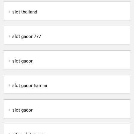
slot thailand
slot gacor 777
slot gacor
slot gacor hari ini
slot gacor