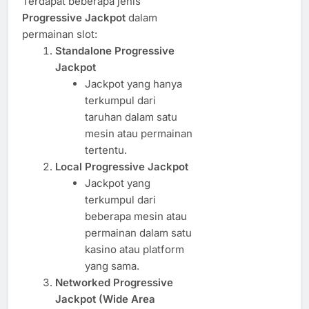
Terdapat beberapa jenis
Progressive Jackpot
dalam
permainan slot:
Standalone Progressive
Jackpot
Jackpot yang hanya
terkumpul dari
taruhan dalam satu
mesin atau permainan
tertentu.
Local Progressive Jackpot
Jackpot yang
terkumpul dari
beberapa mesin atau
permainan dalam satu
kasino atau platform
yang sama.
Networked Progressive
Jackpot (Wide Area