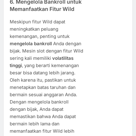
6. Mengelola Bankroll untuk
Memanfaatkan Fitur Wild
Meskipun fitur Wild dapat
meningkatkan peluang
kemenangan, penting untuk
mengelola bankroll
Anda dengan
bijak. Mesin slot dengan fitur Wild
sering kali memiliki
volatilitas
tinggi
, yang berarti kemenangan
besar bisa datang lebih jarang.
Oleh karena itu, pastikan untuk
menetapkan batas taruhan dan
bermain sesuai anggaran Anda.
Dengan mengelola bankroll
dengan bijak, Anda dapat
memastikan bahwa Anda dapat
bermain lebih lama dan
memanfaatkan fitur Wild lebih