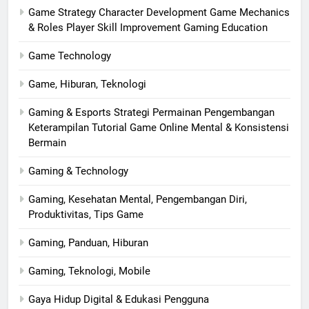
Game Strategy Character Development Game Mechanics
& Roles Player Skill Improvement Gaming Education
Game Technology
Game, Hiburan, Teknologi
Gaming & Esports Strategi Permainan Pengembangan
Keterampilan Tutorial Game Online Mental & Konsistensi
Bermain
Gaming & Technology
Gaming, Kesehatan Mental, Pengembangan Diri,
Produktivitas, Tips Game
Gaming, Panduan, Hiburan
Gaming, Teknologi, Mobile
Gaya Hidup Digital & Edukasi Pengguna