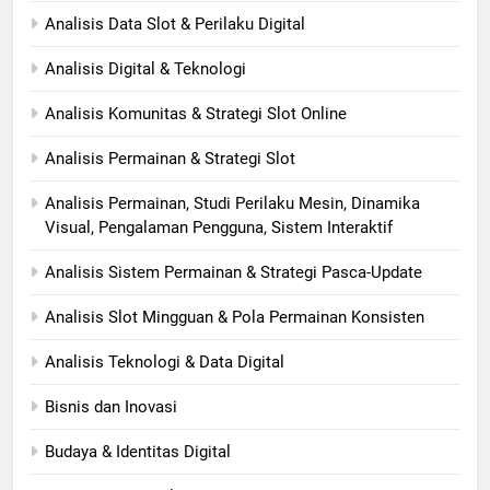
Analisis Data Slot & Perilaku Digital
Analisis Digital & Teknologi
Analisis Komunitas & Strategi Slot Online
Analisis Permainan & Strategi Slot
Analisis Permainan, Studi Perilaku Mesin, Dinamika
Visual, Pengalaman Pengguna, Sistem Interaktif
Analisis Sistem Permainan & Strategi Pasca-Update
Analisis Slot Mingguan & Pola Permainan Konsisten
Analisis Teknologi & Data Digital
Bisnis dan Inovasi
Budaya & Identitas Digital