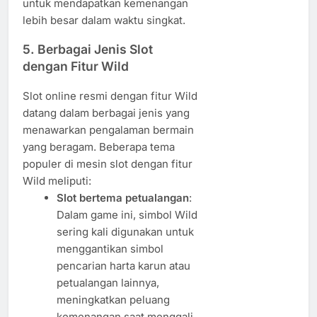
untuk mendapatkan kemenangan
lebih besar dalam waktu singkat.
5. Berbagai Jenis Slot
dengan Fitur Wild
Slot online resmi dengan fitur Wild
datang dalam berbagai jenis yang
menawarkan pengalaman bermain
yang beragam. Beberapa tema
populer di mesin slot dengan fitur
Wild meliputi:
Slot bertema petualangan
:
Dalam game ini, simbol Wild
sering kali digunakan untuk
menggantikan simbol
pencarian harta karun atau
petualangan lainnya,
meningkatkan peluang
kemenangan saat menggali