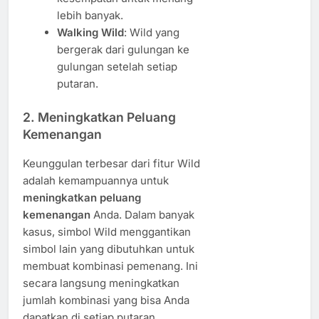
lebih banyak.
Walking Wild
: Wild yang
bergerak dari gulungan ke
gulungan setelah setiap
putaran.
2. Meningkatkan Peluang
Kemenangan
Keunggulan terbesar dari fitur Wild
adalah kemampuannya untuk
meningkatkan peluang
kemenangan
Anda. Dalam banyak
kasus, simbol Wild menggantikan
simbol lain yang dibutuhkan untuk
membuat kombinasi pemenang. Ini
secara langsung meningkatkan
jumlah kombinasi yang bisa Anda
dapatkan di setiap putaran.