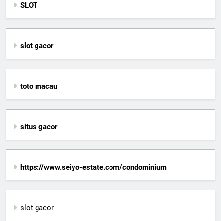
SLOT
slot gacor
toto macau
situs gacor
https://www.seiyo-estate.com/condominium
slot gacor