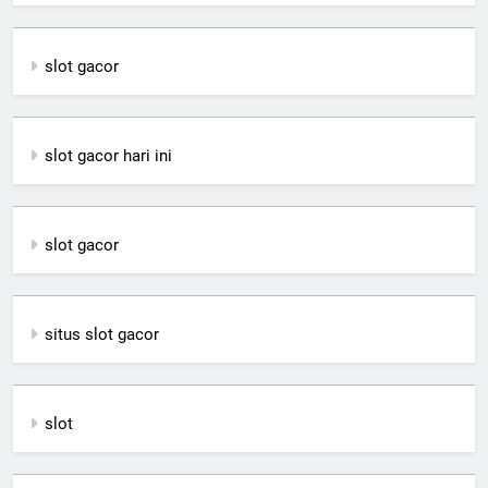
slot gacor
slot gacor hari ini
slot gacor
situs slot gacor
slot