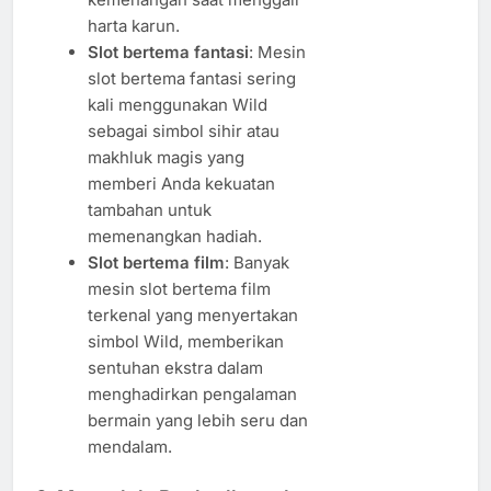
harta karun.
Slot bertema fantasi
: Mesin
slot bertema fantasi sering
kali menggunakan Wild
sebagai simbol sihir atau
makhluk magis yang
memberi Anda kekuatan
tambahan untuk
memenangkan hadiah.
Slot bertema film
: Banyak
mesin slot bertema film
terkenal yang menyertakan
simbol Wild, memberikan
sentuhan ekstra dalam
menghadirkan pengalaman
bermain yang lebih seru dan
mendalam.