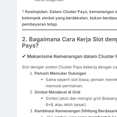
?
Kesimpulan:
Dalam Cluster Pays, kemenangan d
kelompok simbol yang berdekatan, bukan berdasa
pembayaran tetap.
2. Bagaimana Cara Kerja Slot den
Pays?
✔ Mekanisme Kemenangan dalam Cluster 
Slot dengan sistem Cluster Pays bekerja dengan ca
Pemain Memutar Gulungan
Sama seperti slot biasa, pemain mene
memulai permainan.
Simbol Mendarat di Grid
Simbol jatuh dan mengisi grid (biasan
6×6, atau lebih besar).
Kombinasi Kemenangan Dihitung Berdasark