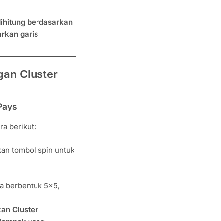
ihitung berdasarkan
rkan garis
gan Cluster
Pays
ra berikut:
kan tombol spin untuk
ya berbentuk 5×5,
an Cluster