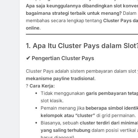
Apa saja keunggulannya dibandingkan slot konven
bagaimana strategi terbaik untuk menang?
Dalam a
membahas secara lengkap tentang
Cluster Pays d
online
.
1. Apa Itu Cluster Pays dalam Slot
✔ Pengertian Cluster Pays
Cluster Pays adalah sistem pembayaran dalam slot
mekanisme payline tradisional
.
?
Cara Kerja:
Tidak menggunakan
garis pembayaran tetap
slot klasik.
Pemain menang jika
beberapa simbol ident
kelompok atau “cluster”
di grid permainan.
Biasanya, sebuah
cluster terdiri dari minim
yang saling terhubung
dalam posisi vertikal 
harus diagonal).