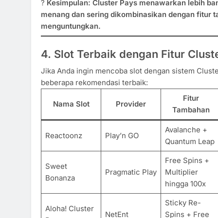
?
Kesimpulan:
Cluster Pays menawarkan lebih ba
menang dan sering dikombinasikan dengan fitur
menguntungkan.
4. Slot Terbaik dengan Fitur Clust
Jika Anda ingin mencoba slot dengan sistem Cluste
beberapa rekomendasi terbaik:
Fitur
Nama Slot
Provider
Tambahan
Avalanche +
Reactoonz
Play’n GO
Quantum Leap
Free Spins +
Sweet
Pragmatic Play
Multiplier
Bonanza
hingga 100x
Sticky Re-
Aloha! Cluster
NetEnt
Spins + Free