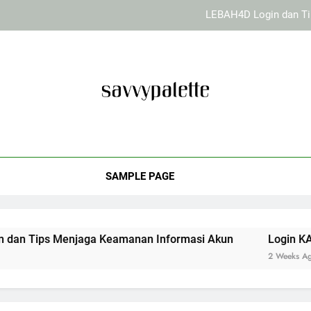
LEBAH4D Login dan Ti
Login KAYA
Cara Menjaga Keamanan Perang
EDWINSLOT Login dan Ti
vy Palette
LEBAH4D Login dan Ti
Desain Kreatif Dan Tips Dekorasi Rumah Dari Savvy Palette. So
Login KAYA
SAMPLE PAGE
Cara Menjaga Keamanan Perang
Menjaga Keamanan Informasi Akun
Login KAYA787 dan
2 Weeks Ago