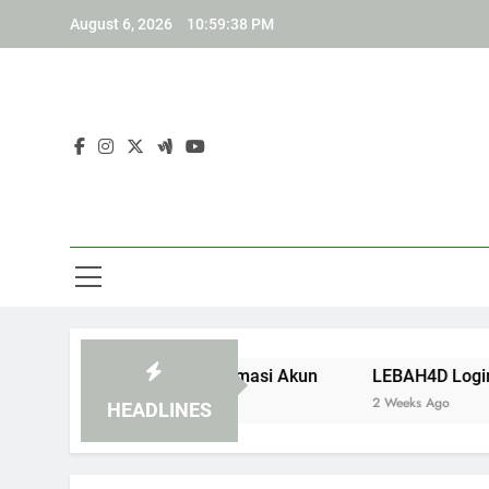
Skip
August 6, 2026
10:59:39 PM
to
content
Sav
Inspirasi 
a Keamanan Informasi Akun
LEBAH4D Login dan Tips 
2 Weeks Ago
HEADLINES