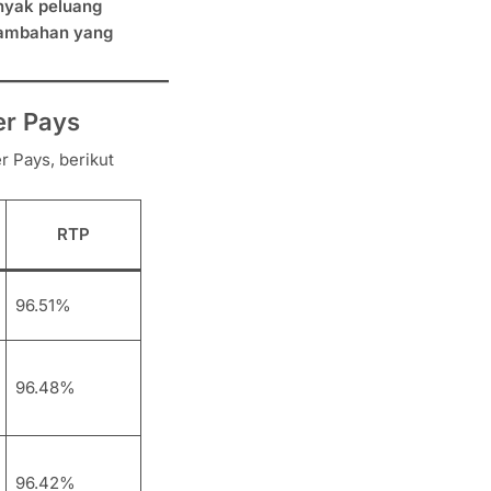
nyak peluang
 tambahan yang
er Pays
r Pays, berikut
RTP
96.51%
96.48%
96.42%