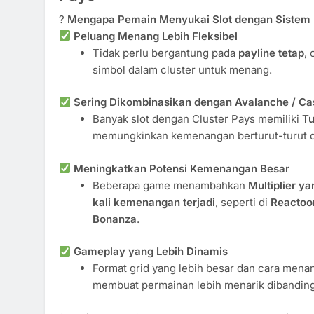
?
Mengapa Pemain Menyukai Slot dengan Sistem I
Peluang Menang Lebih Fleksibel
Tidak perlu bergantung pada
payline tetap
,
simbol dalam cluster untuk menang.
Sering Dikombinasikan dengan Avalanche / Ca
Banyak slot dengan Cluster Pays memiliki
Tu
memungkinkan kemenangan berturut-turut da
Meningkatkan Potensi Kemenangan Besar
Beberapa game menambahkan
Multiplier y
kali kemenangan terjadi
, seperti di
Reactoo
Bonanza
.
Gameplay yang Lebih Dinamis
Format grid yang lebih besar dan cara menan
membuat permainan lebih menarik dibandingk