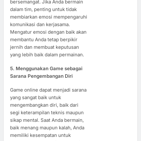
bersemangat. Jika Anda bermain
dalam tim, penting untuk tidak
membiarkan emosi mempengaruhi
komunikasi dan kerjasama.
Mengatur emosi dengan baik akan
membantu Anda tetap berpikir
jernih dan membuat keputusan
yang lebih baik dalam permainan.
5.
Menggunakan Game sebagai
Sarana Pengembangan Diri
Game online dapat menjadi sarana
yang sangat baik untuk
mengembangkan diri, baik dari
segi keterampilan teknis maupun
sikap mental. Saat Anda bermain,
baik menang maupun kalah, Anda
memiliki kesempatan untuk