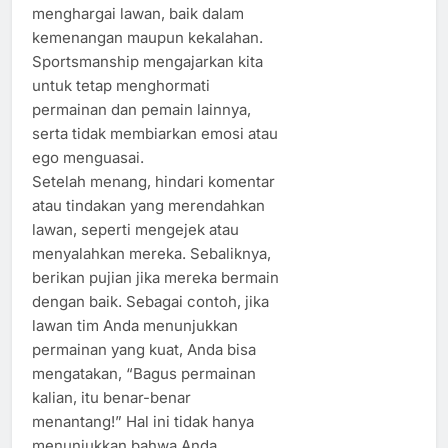
menghargai lawan, baik dalam
kemenangan maupun kekalahan.
Sportsmanship mengajarkan kita
untuk tetap menghormati
permainan dan pemain lainnya,
serta tidak membiarkan emosi atau
ego menguasai.
Setelah menang, hindari komentar
atau tindakan yang merendahkan
lawan, seperti mengejek atau
menyalahkan mereka. Sebaliknya,
berikan pujian jika mereka bermain
dengan baik. Sebagai contoh, jika
lawan tim Anda menunjukkan
permainan yang kuat, Anda bisa
mengatakan, “Bagus permainan
kalian, itu benar-benar
menantang!” Hal ini tidak hanya
menunjukkan bahwa Anda