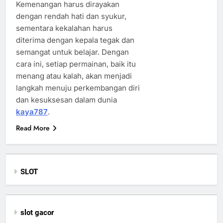
Kemenangan harus dirayakan
dengan rendah hati dan syukur,
sementara kekalahan harus
diterima dengan kepala tegak dan
semangat untuk belajar. Dengan
cara ini, setiap permainan, baik itu
menang atau kalah, akan menjadi
langkah menuju perkembangan diri
dan kesuksesan dalam dunia
kaya787
.
Read More
SLOT
slot gacor