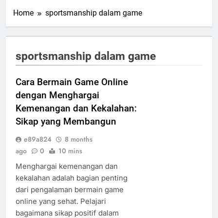
Home
sportsmanship dalam game
sportsmanship dalam game
Cara Bermain Game Online
dengan Menghargai
Kemenangan dan Kekalahan:
Sikap yang Membangun
e89a824
8 months
ago
0
10 mins
Menghargai kemenangan dan
kekalahan adalah bagian penting
dari pengalaman bermain game
online yang sehat. Pelajari
bagaimana sikap positif dalam