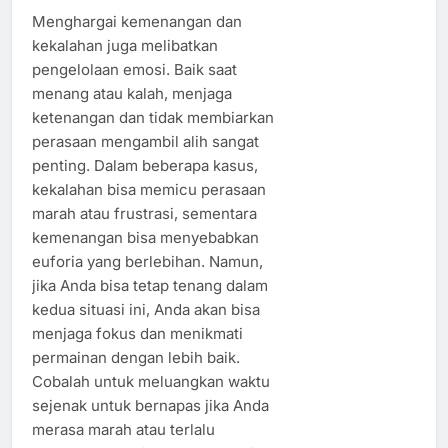
Menghargai kemenangan dan
kekalahan juga melibatkan
pengelolaan emosi. Baik saat
menang atau kalah, menjaga
ketenangan dan tidak membiarkan
perasaan mengambil alih sangat
penting. Dalam beberapa kasus,
kekalahan bisa memicu perasaan
marah atau frustrasi, sementara
kemenangan bisa menyebabkan
euforia yang berlebihan. Namun,
jika Anda bisa tetap tenang dalam
kedua situasi ini, Anda akan bisa
menjaga fokus dan menikmati
permainan dengan lebih baik.
Cobalah untuk meluangkan waktu
sejenak untuk bernapas jika Anda
merasa marah atau terlalu