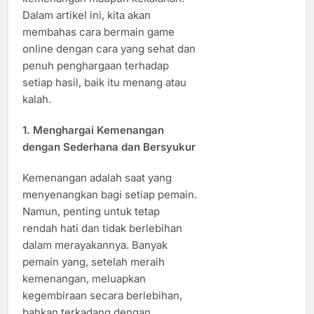
Dalam artikel ini, kita akan
membahas cara bermain game
online dengan cara yang sehat dan
penuh penghargaan terhadap
setiap hasil, baik itu menang atau
kalah.
1.
Menghargai Kemenangan
dengan Sederhana dan Bersyukur
Kemenangan adalah saat yang
menyenangkan bagi setiap pemain.
Namun, penting untuk tetap
rendah hati dan tidak berlebihan
dalam merayakannya. Banyak
pemain yang, setelah meraih
kemenangan, meluapkan
kegembiraan secara berlebihan,
bahkan terkadang dengan