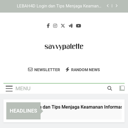
Skip
Login KAYA787 dan Tips Menjaga Keamanan
to
Akun
content
Cara Menjaga Keamanan Perangkat sebelum
Membuka KAYA787 Login
EDWINSLOT Login dan Tips Menjaga Keamanan
Informasi Akun
LEBAH4D Login dan Tips Menjaga Keamanan
Informasi Akun
Login KAYA787 dan Tips Menjaga Keamanan
Akun
Savvy Palette
Inspirasi Desain Kreatif Dan Tips Dekorasi
Cara Menjaga Keamanan Perangkat sebelum
NEWSLETTER
RANDOM NEWS
Membuka KAYA787 Login
Rumah Dari Savvy Palette. Solusi Untuk
Rumah Impian Anda.
MENU
DWINSLOT Login dan Tips Menjaga Keamanan Informasi Akun
HEADLINES
Weeks Ago