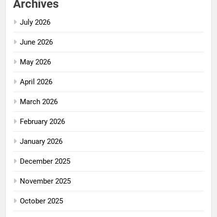
Archives
July 2026
June 2026
May 2026
April 2026
March 2026
February 2026
January 2026
December 2025
November 2025
October 2025