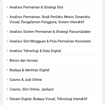
Analisis Permainan & Strategi Slot
Analisis Permainan, Studi Perilaku Mesin, Dinamika
Visual, Pengalaman Pengguna, Sistem Interaktif
Analisis Sistem Permainan & Strategi Pasca-Update
Analisis Slot Mingguan & Pola Permainan Konsisten
Analisis Teknologi & Data Digital
Bisnis dan Inovasi
Budaya & Identitas Digital
Casino & Judi Online
Casino, Slot Online, Jackpot
Desain Digital, Budaya Visual, Teknologi Interaktif