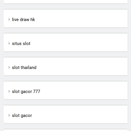
live draw hk
situs slot
slot thailand
slot gacor 777
slot gacor