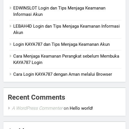
EDWINSLOT Login dan Tips Menjaga Keamanan
Informasi Akun
LEBAH4D Login dan Tips Menjaga Keamanan Informasi
Akun
Login KAYA787 dan Tips Menjaga Keamanan Akun
Cara Menjaga Keamanan Perangkat sebelum Membuka
KAYA787 Login
Cara Login KAYA787 dengan Aman melalui Browser
Recent Comments
A WordPress Commenter
on
Hello world!