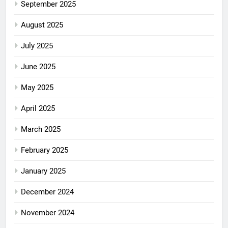
September 2025
August 2025
July 2025
June 2025
May 2025
April 2025
March 2025
February 2025
January 2025
December 2024
November 2024