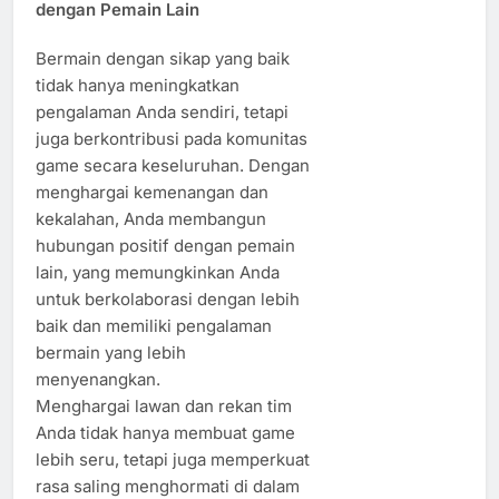
dengan Pemain Lain
Bermain dengan sikap yang baik
tidak hanya meningkatkan
pengalaman Anda sendiri, tetapi
juga berkontribusi pada komunitas
game secara keseluruhan. Dengan
menghargai kemenangan dan
kekalahan, Anda membangun
hubungan positif dengan pemain
lain, yang memungkinkan Anda
untuk berkolaborasi dengan lebih
baik dan memiliki pengalaman
bermain yang lebih
menyenangkan.
Menghargai lawan dan rekan tim
Anda tidak hanya membuat game
lebih seru, tetapi juga memperkuat
rasa saling menghormati di dalam