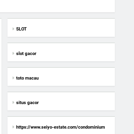
SLOT
slot gacor
toto macau
situs gacor
https://www.seiyo-estate.com/condominium