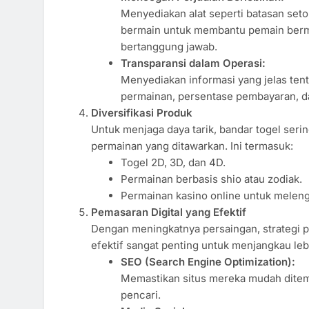
Menyediakan alat seperti batasan set
bermain untuk membantu pemain berm
bertanggung jawab.
Transparansi dalam Operasi:
Menyediakan informasi yang jelas ten
permainan, persentase pembayaran, da
Diversifikasi Produk
Untuk menjaga daya tarik, bandar togel seri
permainan yang ditawarkan. Ini termasuk:
Togel 2D, 3D, dan 4D.
Permainan berbasis shio atau zodiak.
Permainan kasino online untuk melengk
Pemasaran Digital yang Efektif
Dengan meningkatnya persaingan, strategi 
efektif sangat penting untuk menjangkau le
SEO (Search Engine Optimization):
Memastikan situs mereka mudah ditem
pencari.