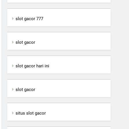
slot gacor 777
slot gacor
slot gacor hari ini
slot gacor
situs slot gacor