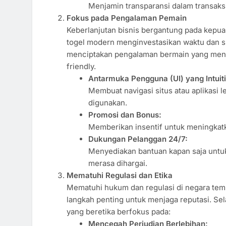
Menjamin transparansi dalam transaksi
Fokus pada Pengalaman Pemain
Keberlanjutan bisnis bergantung pada kepu
togel modern menginvestasikan waktu dan 
menciptakan pengalaman bermain yang mena
friendly.
Antarmuka Pengguna (UI) yang Intuiti
Membuat navigasi situs atau aplikasi 
digunakan.
Promosi dan Bonus:
Memberikan insentif untuk meningkatk
Dukungan Pelanggan 24/7:
Menyediakan bantuan kapan saja unt
merasa dihargai.
Mematuhi Regulasi dan Etika
Mematuhi hukum dan regulasi di negara tem
langkah penting untuk menjaga reputasi. Sela
yang beretika berfokus pada:
Mencegah Perjudian Berlebihan: