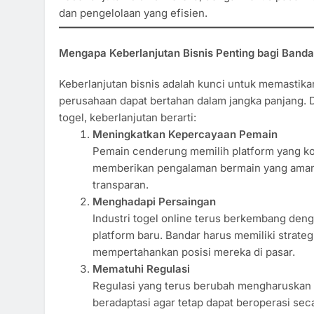
dan pengelolaan yang efisien.
Mengapa Keberlanjutan Bisnis Penting bagi Banda
Keberlanjutan bisnis adalah kunci untuk memastik
perusahaan dapat bertahan dalam jangka panjang. 
togel, keberlanjutan berarti:
Meningkatkan Kepercayaan Pemain
Pemain cenderung memilih platform yang ko
memberikan pengalaman bermain yang aman,
transparan.
Menghadapi Persaingan
Industri togel online terus berkembang de
platform baru. Bandar harus memiliki strateg
mempertahankan posisi mereka di pasar.
Mematuhi Regulasi
Regulasi yang terus berubah mengharuskan 
beradaptasi agar tetap dapat beroperasi seca