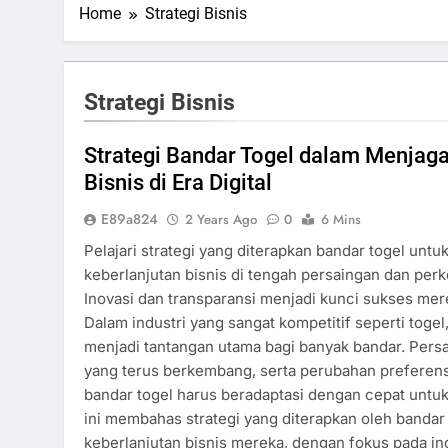
Home
Strategi Bisnis
Strategi Bisnis
Strategi Bandar Togel dalam Menjaga
Bisnis di Era Digital
E89a824
2 Years Ago
0
6 Mins
Pelajari strategi yang diterapkan bandar togel unt
keberlanjutan bisnis di tengah persaingan dan per
Inovasi dan transparansi menjadi kunci sukses mer
Dalam industri yang sangat kompetitif seperti togel
menjadi tantangan utama bagi banyak bandar. Persai
yang terus berkembang, serta perubahan prefere
bandar togel harus beradaptasi dengan cepat untuk 
ini membahas strategi yang diterapkan oleh bandar
keberlanjutan bisnis mereka, dengan fokus pada ino