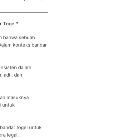
r Togel?
an bahwa sebuah
Dalam konteks bandar
nsisten dalam
 adil, dan
ngan masuknya
i untuk
bandar togel untuk
ra legal.