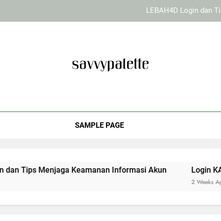
LEBAH4D Login dan Ti
Login KAYA
Cara Menjaga Keamanan Perang
EDWINSLOT Login dan Ti
vy Palette
LEBAH4D Login dan Ti
Desain Kreatif Dan Tips Dekorasi Rumah Dari Savvy Palette. So
Login KAYA
SAMPLE PAGE
Cara Menjaga Keamanan Perang
Menjaga Keamanan Informasi Akun
Login KAYA787 dan
2 Weeks Ago