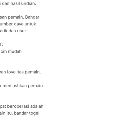
 dan hasil undian.
asan pemain. Bandar
sumber daya untuk
rik dan user-
f:
lebih mudah
an loyalitas pemain.
uk memastikan pemain
pat beroperasi adalah
in itu, bandar togel