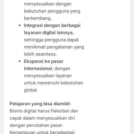
menyesuaikan dengan
kebutuhan pengguna yang
berkembang.
Integrasi dengan berbagai
layanan digital lainnya
,
sehingga pengguna dapat
menikmati pengalaman yang
lebih seamless.
Ekspansi ke pasar
internasional
, dengan
menyesuaikan layanan
untuk memenuhi kebutuhan
global.
Pelajaran yang bisa diambil:
Bisnis digital harus fleksibel dan
cepat dalam menyesuaikan diri
dengan perubahan pasar.
Kemampuan untuk beradaptasi