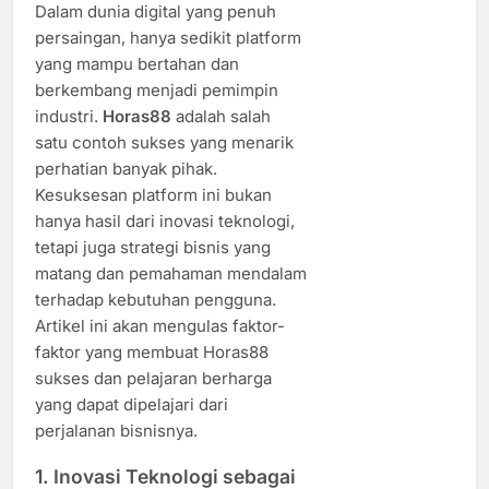
Dalam dunia digital yang penuh
persaingan, hanya sedikit platform
yang mampu bertahan dan
berkembang menjadi pemimpin
industri.
Horas88
adalah salah
satu contoh sukses yang menarik
perhatian banyak pihak.
Kesuksesan platform ini bukan
hanya hasil dari inovasi teknologi,
tetapi juga strategi bisnis yang
matang dan pemahaman mendalam
terhadap kebutuhan pengguna.
Artikel ini akan mengulas faktor-
faktor yang membuat Horas88
sukses dan pelajaran berharga
yang dapat dipelajari dari
perjalanan bisnisnya.
1. Inovasi Teknologi sebagai