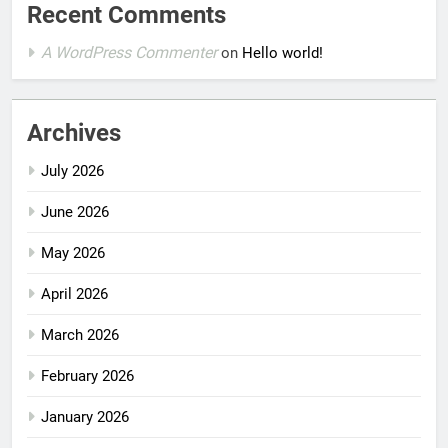
Recent Comments
A WordPress Commenter
on
Hello world!
Archives
July 2026
June 2026
May 2026
April 2026
March 2026
February 2026
January 2026