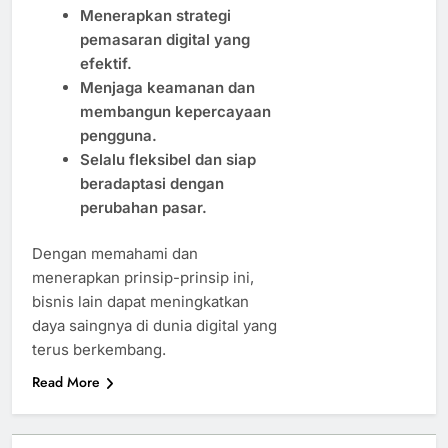
Menerapkan strategi
pemasaran digital yang
efektif.
Menjaga keamanan dan
membangun kepercayaan
pengguna.
Selalu fleksibel dan siap
beradaptasi dengan
perubahan pasar.
Dengan memahami dan
menerapkan prinsip-prinsip ini,
bisnis lain dapat meningkatkan
daya saingnya di dunia digital yang
terus berkembang.
Read More