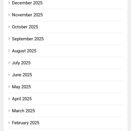
December 2025
November 2025
October 2025
September 2025
August 2025
July 2025
June 2025
May 2025
April 2025
March 2025
February 2025