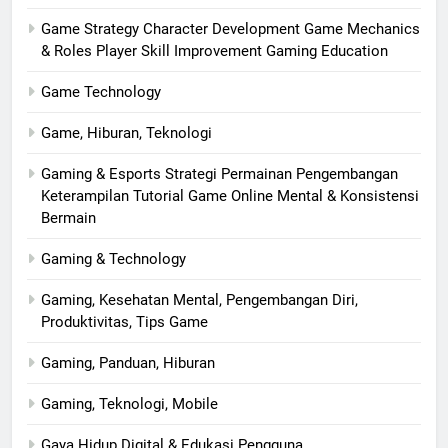
Game Strategy Character Development Game Mechanics
& Roles Player Skill Improvement Gaming Education
Game Technology
Game, Hiburan, Teknologi
Gaming & Esports Strategi Permainan Pengembangan
Keterampilan Tutorial Game Online Mental & Konsistensi
Bermain
Gaming & Technology
Gaming, Kesehatan Mental, Pengembangan Diri,
Produktivitas, Tips Game
Gaming, Panduan, Hiburan
Gaming, Teknologi, Mobile
Gaya Hidup Digital & Edukasi Pengguna