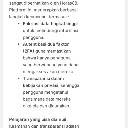
sangat diperhatikan oleh Horas88.
Platform ini menerapkan berbagai
langkah keamanan, termasuk:
Enkripsi data tingkat tinggi
untuk melindungi informasi
pengguna.
Autentikasi dua faktor
(2FA)
guna memastikan
bahwa hanya pengguna
yang berwenang yang dapat
mengakses akun mereka.
Transparansi dalam
kebijakan privasi
, sehingga
pengguna mengetahui
bagaimana data mereka
dikelola dan digunakan.
Pelajaran yang bisa diambil:
Keamanan dan transparansi adalah