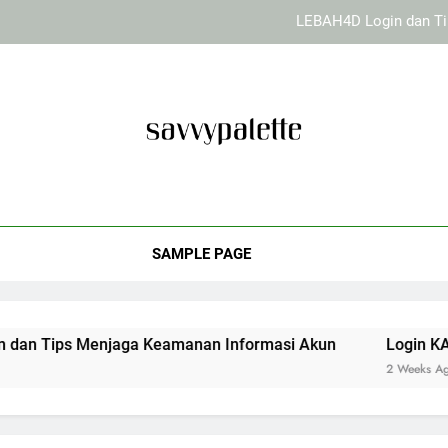
LEBAH4D Login dan Ti
Login KAYA
Cara Menjaga Keamanan Perang
EDWINSLOT Login dan Ti
vy Palette
LEBAH4D Login dan Ti
Desain Kreatif Dan Tips Dekorasi Rumah Dari Savvy Palette. So
Login KAYA
SAMPLE PAGE
Cara Menjaga Keamanan Perang
enjaga Keamanan Informasi Akun
Login KAYA787 dan 
2 Weeks Ago