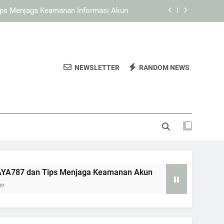
ps Menjaga Keamanan Informasi Akun
787 dan Tips Menjaga Keamanan Akun
kat sebelum Membuka KAYA787 Login
NEWSLETTER
RANDOM NEWS
ps Menjaga Keamanan Informasi Akun
ps Menjaga Keamanan Informasi Akun
lusi Untuk Rumah Impian Anda.
787 dan Tips Menjaga Keamanan Akun
kat sebelum Membuka KAYA787 Login
Tips Menjaga Keamanan Akun
Cara Menjaga Keamanan
3 Weeks Ago