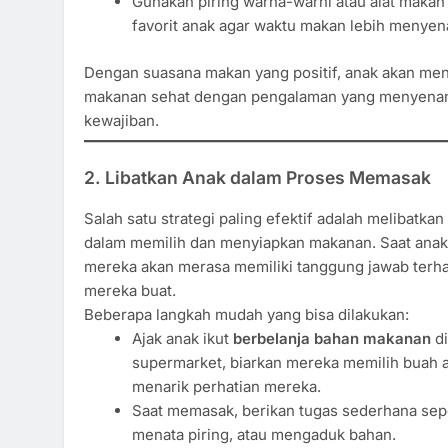
Gunakan piring warna-warni atau alat makan
favorit anak agar waktu makan lebih menyen
Dengan suasana makan yang positif, anak akan me
makanan sehat dengan pengalaman yang menyenan
kewajiban.
2. Libatkan Anak dalam Proses Memasak
Salah satu strategi paling efektif adalah melibatka
dalam memilih dan menyiapkan makanan. Saat anak 
mereka akan merasa memiliki tanggung jawab ter
mereka buat.
Beberapa langkah mudah yang bisa dilakukan:
Ajak anak ikut
berbelanja bahan makanan
di
supermarket, biarkan mereka memilih buah a
menarik perhatian mereka.
Saat memasak, berikan tugas sederhana sepe
menata piring, atau mengaduk bahan.