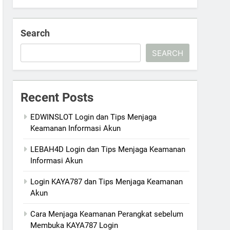
Search
SEARCH
Recent Posts
EDWINSLOT Login dan Tips Menjaga
Keamanan Informasi Akun
LEBAH4D Login dan Tips Menjaga Keamanan
Informasi Akun
Login KAYA787 dan Tips Menjaga Keamanan
Akun
Cara Menjaga Keamanan Perangkat sebelum
Membuka KAYA787 Login