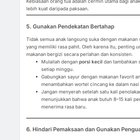
Kebiasaan orang tua adalah cermin utama bagi anak
lebih kuat daripada paksaan.
5. Gunakan Pendekatan Bertahap
Tidak semua anak langsung suka dengan makanan s
yang memiliki rasa pahit. Oleh karena itu, pentin
makanan bergizi secara perlahan dan konsisten.
Mulailah dengan
porsi kecil
dan tambahkan se
setiap minggu.
Gabungkan sayur dengan makanan favorit an
menambahkan wortel cincang ke dalam nasi 
Jangan menyerah setelah satu kali penolaka
menunjukkan bahwa anak butuh 8–15 kali p
menerima rasa baru.
6. Hindari Pemaksaan dan Gunakan Penguat