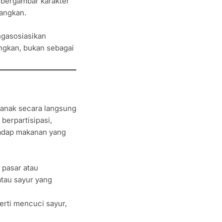
 bergambar karakter
angkan.
ngasosiasikan
gkan, bukan sebagai
n anak secara langsung
berpartisipasi,
hadap makanan yang
 pasar atau
tau sayur yang
rti mencuci sayur,