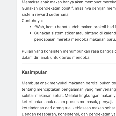
Memaksa anak makan hanya akan membuat mereka
Gunakan pendekatan positif, misalnya dengan memb
sistem reward sederhana.
Contohnya:
“Wah, kamu hebat sudah makan brokoli hari i
Gunakan sistem stiker atau bintang di kalen
pencapaian mereka mencoba makanan baru.
Pujian yang konsisten menumbuhkan rasa bangga d
dalam diri anak untuk terus mencoba.
Kesimpulan
Membuat anak menyukai makanan bergizi bukan ten
tentang menciptakan pengalaman yang menyenangka
sekitar makanan sehat. Melalui lingkungan makan y
keterlibatan anak dalam proses memasak, penyajian 
keteladanan dari orang tua, kebiasaan makan sehat
Dengan kesabaran, konsistensi, dan pendekatan ya