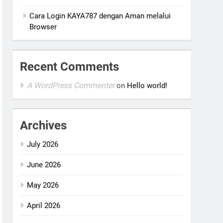
Cara Login KAYA787 dengan Aman melalui
Browser
Recent Comments
A WordPress Commenter
on
Hello world!
Archives
July 2026
June 2026
May 2026
April 2026