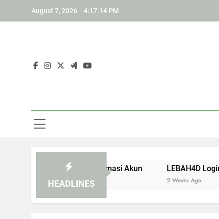
Skip
August 7, 2026
4:17:15 PM
to
content
Sav
Inspirasi 
a Keamanan Informasi Akun
LEBAH4D Login dan Tips M
2 Weeks Ago
HEADLINES