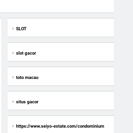
SLOT
slot gacor
toto macau
situs gacor
https://www.seiyo-estate.com/condominium