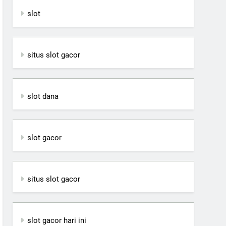
slot
situs slot gacor
slot dana
slot gacor
situs slot gacor
slot gacor hari ini