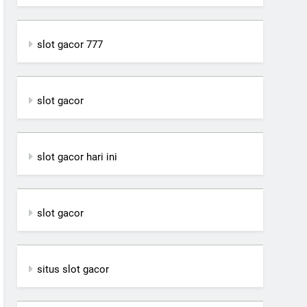
slot gacor 777
slot gacor
slot gacor hari ini
slot gacor
situs slot gacor