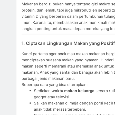
Makanan bergizi bukan hanya tentang gizi makro se
protein, dan lemak, tapi juga mikronutrien seperti z
vitamin D yang berperan dalam pertumbuhan tulang,
imun. Karena itu, membiasakan anak menikmati ma
langkah penting untuk masa depan mereka yang leb
1. Ciptakan Lingkungan Makan yang Positif
Kunci pertama agar anak mau makan makanan bergi
menciptakan suasana makan yang nyaman. Hindari 
makan seperti memarahi atau memaksa anak untu
makanan. Anak yang santai dan bahagia akan lebih
berbagai jenis makanan baru.
Beberapa cara yang bisa diterapkan:
Sediakan
waktu makan keluarga
secara ruti
gadget atau televisi.
Sajikan makanan di meja dengan porsi kecil 
anak tidak merasa terbebani.