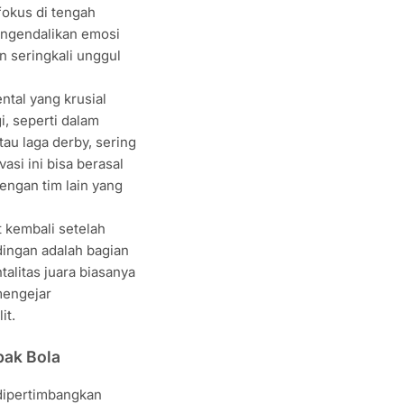
okus di tengah
engendalikan emosi
n seringkali unggul
ntal yang krusial
i, seperti dalam
au laga derby, sering
si ini bisa berasal
engan tim lain yang
 kembali setelah
dingan adalah bagian
talitas juara biasanya
mengejar
it.
pak Bola
 dipertimbangkan