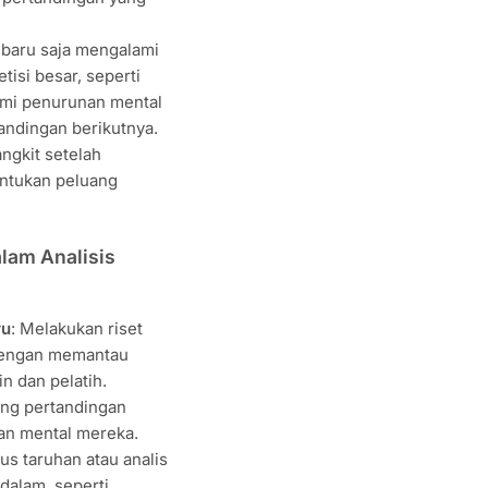
 baru saja mengalami
isi besar, seperti
lami penurunan mental
ndingan berikutnya.
ngkit setelah
entukan peluang
lam Analisis
ru
: Melakukan riset
 dengan memantau
n dan pelatih.
ng pertandingan
an mental mereka.
tus taruhan atau analis
dalam, seperti