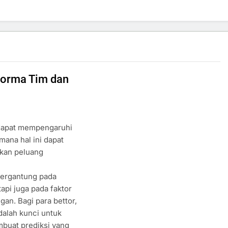
forma Tim dan
 dapat mempengaruhi
ana hal ini dapat
kan peluang
bergantung pada
tapi juga pada faktor
an. Bagi para bettor,
alah kunci untuk
mbuat prediksi yang