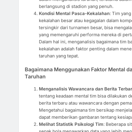
berlangsung di stadion yang penuh.
Kondisi Mental Pasca-Kekalahan
: Tim yang
kekalahan besar atau kegagalan dalam kompet
tersingkir dari turnamen besar, bisa menga
yang memengaruhi performa mereka di perta
Dalam hal ini, menganalisis bagaimana tim ba
kekalahan adalah faktor penting dalam men
taruhan yang tepat.
Bagaimana Menggunakan Faktor Mental da
Taruhan
Menganalisis Wawancara dan Berita Terba
tentang keadaan mental tim bisa dilakukan
berita terbaru atau wawancara dengan pemai
Mengetahui bagaimana tim bersikap menjela
dapat memberikan gambaran tentang kesiap
Melihat Statistik Psikologi Tim
: Beberapa si
sepak bola menawarkan data yang lebih men