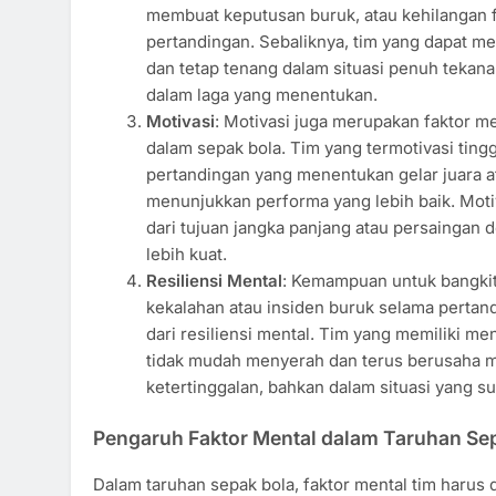
membuat keputusan buruk, atau kehilangan f
pertandingan. Sebaliknya, tim yang dapat m
dan tetap tenang dalam situasi penuh tekana
dalam laga yang menentukan.
Motivasi
: Motivasi juga merupakan faktor me
dalam sepak bola. Tim yang termotivasi tingg
pertandingan yang menentukan gelar juara at
menunjukkan performa yang lebih baik. Motiva
dari tujuan jangka panjang atau persaingan d
lebih kuat.
Resiliensi Mental
: Kemampuan untuk bangkit
kekalahan atau insiden buruk selama pertan
dari resiliensi mental. Tim yang memiliki men
tidak mudah menyerah dan terus berusaha 
ketertinggalan, bahkan dalam situasi yang sul
Pengaruh Faktor Mental dalam Taruhan Se
Dalam taruhan sepak bola, faktor mental tim harus