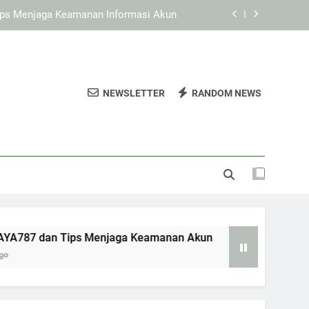
ps Menjaga Keamanan Informasi Akun
787 dan Tips Menjaga Keamanan Akun
kat sebelum Membuka KAYA787 Login
NEWSLETTER
RANDOM NEWS
ps Menjaga Keamanan Informasi Akun
ps Menjaga Keamanan Informasi Akun
lusi Untuk Rumah Impian Anda.
787 dan Tips Menjaga Keamanan Akun
kat sebelum Membuka KAYA787 Login
 Tips Menjaga Keamanan Akun
Cara Menjaga Keamana
3 Weeks Ago