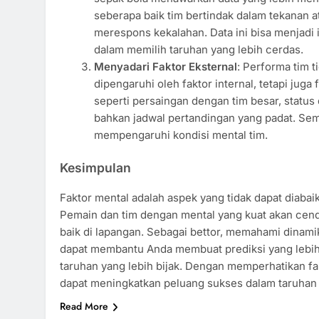
seberapa baik tim bertindak dalam tekanan 
merespons kekalahan. Data ini bisa menjadi 
dalam memilih taruhan yang lebih cerdas.
Menyadari Faktor Eksternal
: Performa tim t
dipengaruhi oleh faktor internal, tetapi juga 
seperti persaingan dengan tim besar, status 
bahkan jadwal pertandingan yang padat. Semu
mempengaruhi kondisi mental tim.
Kesimpulan
Faktor mental adalah aspek yang tidak dapat diabai
Pemain dan tim dengan mental yang kuat akan cend
baik di lapangan. Sebagai bettor, memahami dinamik
dapat membantu Anda membuat prediksi yang lebih 
taruhan yang lebih bijak. Dengan memperhatikan fa
dapat meningkatkan peluang sukses dalam taruhan 
Read More