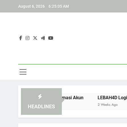
Skip
August 6, 2026
6:25:06 AM
to
content
Sav
Inspirasi 
ga Keamanan Informasi Akun
LEBAH4D Login dan Tips 
2 Weeks Ago
HEADLINES