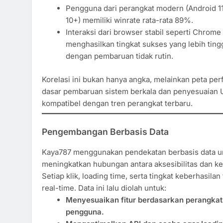
Pengguna dari perangkat modern (Android 1
10+) memiliki winrate rata-rata 89%.
Interaksi dari browser stabil seperti Chrome
menghasilkan tingkat sukses yang lebih ting
dengan pembaruan tidak rutin.
Korelasi ini bukan hanya angka, melainkan peta per
dasar pembaruan sistem berkala dan penyesuaian U
kompatibel dengan tren perangkat terbaru.
Pengembangan Berbasis Data
Kaya787 menggunakan pendekatan berbasis data u
meningkatkan hubungan antara aksesibilitas dan k
Setiap klik, loading time, serta tingkat keberhasilan
real-time. Data ini lalu diolah untuk:
Menyesuaikan fitur berdasarkan perangkat 
pengguna.