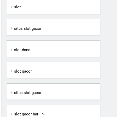
slot
situs slot gacor
slot dana
slot gacor
situs slot gacor
slot gacor hari ini