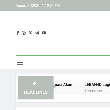
Skip
August 7, 2026
1:10:35 PM
to
content
Sav
Inspirasi 
ga Keamanan Informasi Akun
LEBAH4D Login dan Tips
2 Weeks Ago
HEADLINES