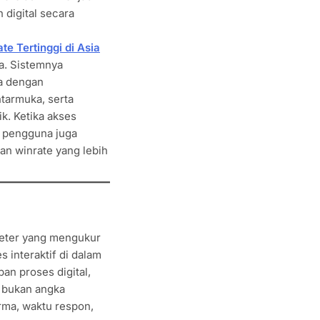
 digital secara
e Tertinggi di Asia
sa. Sistemnya
a dengan
tarmuka, serta
k. Ketika akses
as pengguna juga
n winrate yang lebih
meter yang mengukur
 interaktif di dalam
pan proses digital,
i bukan angka
orma, waktu respon,