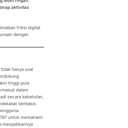
 lebih ringan.
map aktivitas
alkan friksi digital
gunaan dengan
tidak hanya soal
mendukung
in tinggi pula
ermasuk dalam
jadi secara kebetulan,
endekatan berbasis
pengguna.
ya787 untuk memahami
a menjadikannya