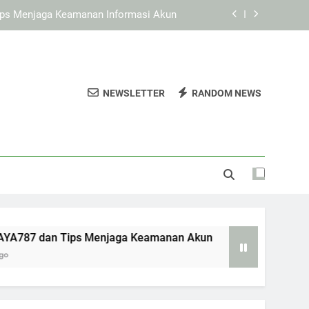
ps Menjaga Keamanan Informasi Akun
787 dan Tips Menjaga Keamanan Akun
kat sebelum Membuka KAYA787 Login
NEWSLETTER
RANDOM NEWS
ps Menjaga Keamanan Informasi Akun
ps Menjaga Keamanan Informasi Akun
lusi Untuk Rumah Impian Anda.
787 dan Tips Menjaga Keamanan Akun
kat sebelum Membuka KAYA787 Login
 Tips Menjaga Keamanan Akun
Cara Menjaga Keamana
3 Weeks Ago