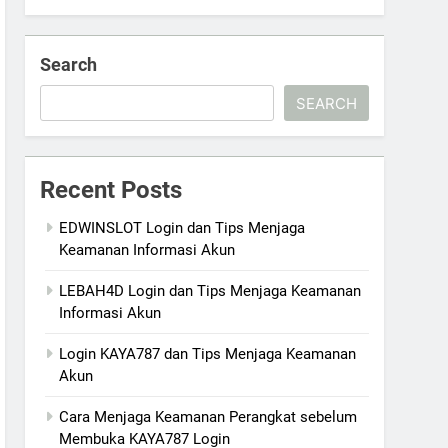
Search
SEARCH
Recent Posts
EDWINSLOT Login dan Tips Menjaga
Keamanan Informasi Akun
LEBAH4D Login dan Tips Menjaga Keamanan
Informasi Akun
Login KAYA787 dan Tips Menjaga Keamanan
Akun
Cara Menjaga Keamanan Perangkat sebelum
Membuka KAYA787 Login