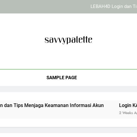
LEBAH4D Login dan Ti
Login KAYA
Cara Menjaga Keamanan Perang
EDWINSLOT Login dan Ti
vy Palette
LEBAH4D Login dan Ti
Desain Kreatif Dan Tips Dekorasi Rumah Dari Savvy Palette. So
Login KAYA
SAMPLE PAGE
Cara Menjaga Keamanan Perang
 Menjaga Keamanan Informasi Akun
Login KAYA787 dan
2 Weeks Ago