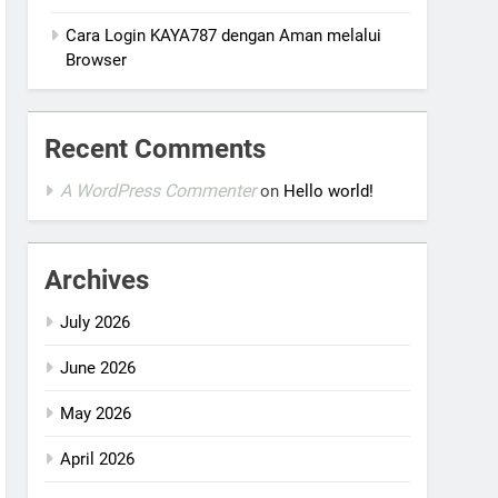
Cara Login KAYA787 dengan Aman melalui
Browser
Recent Comments
A WordPress Commenter
on
Hello world!
Archives
July 2026
June 2026
May 2026
April 2026