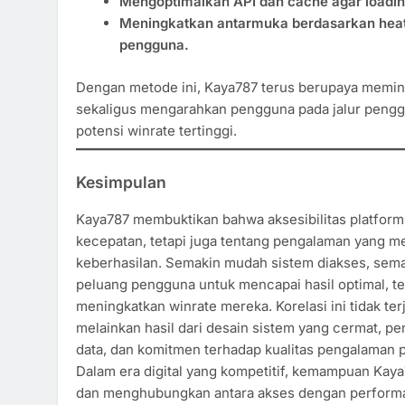
Mengoptimalkan API dan cache agar loading
Meningkatkan antarmuka berdasarkan heat
pengguna.
Dengan metode ini, Kaya787 terus berupaya meminim
sekaligus mengarahkan pengguna pada jalur peng
potensi winrate tertinggi.
Kesimpulan
Kaya787 membuktikan bahwa aksesibilitas platform 
kecepatan, tetapi juga tentang pengalaman yang 
keberhasilan. Semakin mudah sistem diakses, semak
peluang pengguna untuk mencapai hasil optimal, t
meningkatkan winrate mereka. Korelasi ini tidak ter
melainkan hasil dari desain sistem yang cermat, p
data, dan komitmen terhadap kualitas pengalaman 
Dalam era digital yang kompetitif, kemampuan Ka
dan menghubungkan antara akses dengan perform