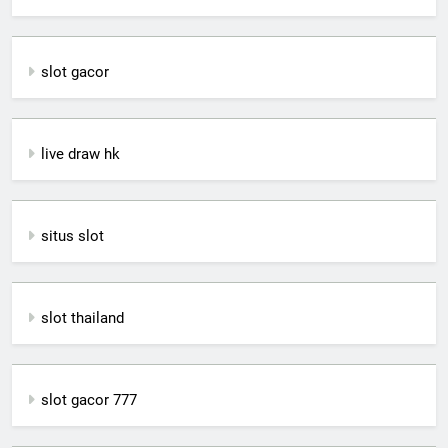
slot gacor
live draw hk
situs slot
slot thailand
slot gacor 777