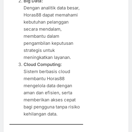
Big Data:
Dengan analitik data besar,
Horas88 dapat memahami
kebutuhan pelanggan
secara mendalam,
membantu dalam
pengambilan keputusan
strategis untuk
meningkatkan layanan.
Cloud Computing:
Sistem berbasis cloud
membantu Horas88
mengelola data dengan
aman dan efisien, serta
memberikan akses cepat
bagi pengguna tanpa risiko
kehilangan data.