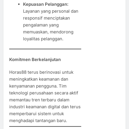
Kepuasan Pelanggan:
Layanan yang personal dan
responsif menciptakan
pengalaman yang
memuaskan, mendorong
loyalitas pelanggan.
Komitmen Berkelanjutan
Horas88 terus berinovasi untuk
meningkatkan keamanan dan
kenyamanan pengguna. Tim
teknologi perusahaan secara aktif
memantau tren terbaru dalam
industri keamanan digital dan terus
memperbarui sistem untuk
menghadapi tantangan baru.