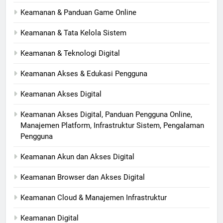
Keamanan & Panduan Game Online
Keamanan & Tata Kelola Sistem
Keamanan & Teknologi Digital
Keamanan Akses & Edukasi Pengguna
Keamanan Akses Digital
Keamanan Akses Digital, Panduan Pengguna Online,
Manajemen Platform, Infrastruktur Sistem, Pengalaman
Pengguna
Keamanan Akun dan Akses Digital
Keamanan Browser dan Akses Digital
Keamanan Cloud & Manajemen Infrastruktur
Keamanan Digital