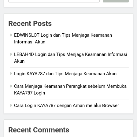
Recent Posts
EDWINSLOT Login dan Tips Menjaga Keamanan
Informasi Akun
LEBAH4D Login dan Tips Menjaga Keamanan Informasi
Akun
Login KAYA787 dan Tips Menjaga Keamanan Akun
Cara Menjaga Keamanan Perangkat sebelum Membuka
KAYA787 Login
Cara Login KAYA787 dengan Aman melalui Browser
Recent Comments