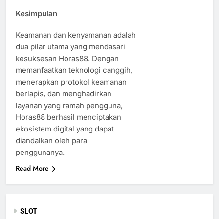
Kesimpulan
Keamanan dan kenyamanan adalah
dua pilar utama yang mendasari
kesuksesan Horas88. Dengan
memanfaatkan teknologi canggih,
menerapkan protokol keamanan
berlapis, dan menghadirkan
layanan yang ramah pengguna,
Horas88 berhasil menciptakan
ekosistem digital yang dapat
diandalkan oleh para
penggunanya.
Read More
SLOT