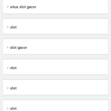
situs slot gacor
slot
slot gacor
slot
slot
slot