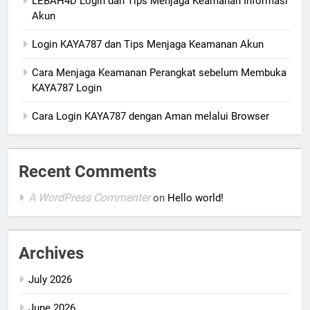
LEBAH4D Login dan Tips Menjaga Keamanan Informasi
Akun
Login KAYA787 dan Tips Menjaga Keamanan Akun
Cara Menjaga Keamanan Perangkat sebelum Membuka
KAYA787 Login
Cara Login KAYA787 dengan Aman melalui Browser
Recent Comments
A WordPress Commenter
on
Hello world!
Archives
July 2026
June 2026