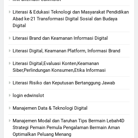
Literasi & Edukasi Teknologi dan Masyarakat Pendidikan
Abad ke-21 Transformasi Digital Sosial dan Budaya
Digital
Literasi Brand dan Keamanan Informasi Digital
Literasi Digital, Keamanan Platform, Informasi Brand
Literasi Digital,Evaluasi Konten,Keamanan
Siber,Perlindungan Konsumen,Etika Informasi
Literasi Risiko dan Keputusan Bertanggung Jawab
login edwinslot
Manajemen Data & Teknologi Digital
Manajemen Modal dan Taruhan Tips Bermain Lebah4D
Strategi Pemain Pemula Pengalaman Bermain Aman
Optimalkan Peluang Menang