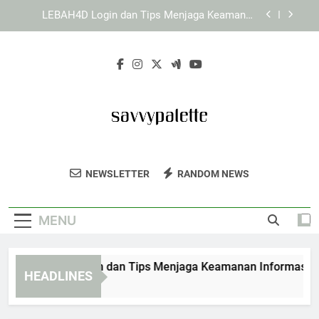
Skip
Login KAYA787 dan Tips Menjaga Keamanan
to
Akun
content
Cara Menjaga Keamanan Perangkat sebelum
Membuka KAYA787 Login
EDWINSLOT Login dan Tips Menjaga Keamanan
Informasi Akun
LEBAH4D Login dan Tips Menjaga Keamanan
Informasi Akun
Login KAYA787 dan Tips Menjaga Keamanan
Akun
Savvy Palette
Inspirasi Desain Kreatif Dan Tips Dekorasi
Cara Menjaga Keamanan Perangkat sebelum
NEWSLETTER
RANDOM NEWS
Membuka KAYA787 Login
Rumah Dari Savvy Palette. Solusi Untuk
Rumah Impian Anda.
MENU
DWINSLOT Login dan Tips Menjaga Keamanan Informasi Akun
HEADLINES
Weeks Ago