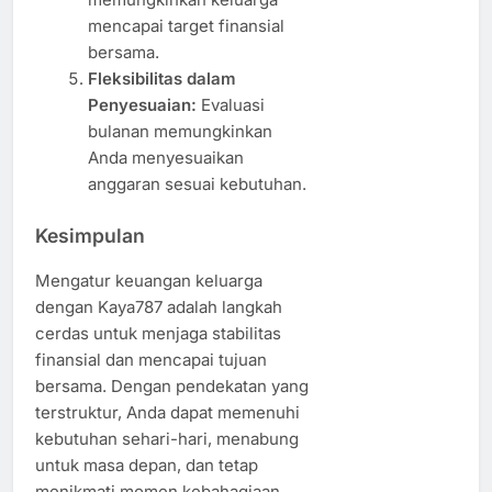
mencapai target finansial
bersama.
Fleksibilitas dalam
Penyesuaian:
Evaluasi
bulanan memungkinkan
Anda menyesuaikan
anggaran sesuai kebutuhan.
Kesimpulan
Mengatur keuangan keluarga
dengan Kaya787 adalah langkah
cerdas untuk menjaga stabilitas
finansial dan mencapai tujuan
bersama. Dengan pendekatan yang
terstruktur, Anda dapat memenuhi
kebutuhan sehari-hari, menabung
untuk masa depan, dan tetap
menikmati momen kebahagiaan