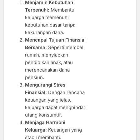
Menjamin Kebutuhan
Terpenuhi:
Membantu
keluarga memenuhi
kebutuhan dasar tanpa
kekurangan dana.
Mencapai Tujuan Finansial
Bersama:
Seperti membeli
rumah, menyiapkan
pendidikan anak, atau
merencanakan dana
pensiun.
Mengurangi Stres
Finansial:
Dengan rencana
keuangan yang jelas,
keluarga dapat menghindari
utang konsumtif.
Menjaga Harmoni
Keluarga:
Keuangan yang
stabil membantu