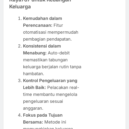
Keluarga
Kemudahan dalam
Perencanaan:
Fitur
otomatisasi mempermudah
pembagian pendapatan.
Konsistensi dalam
Menabung:
Auto-debit
memastikan tabungan
keluarga berjalan rutin tanpa
hambatan.
Kontrol Pengeluaran yang
Lebih Baik:
Pelacakan real-
time membantu mengelola
pengeluaran sesuai
anggaran.
Fokus pada Tujuan
Bersama:
Metode ini
memungkinkan keluarga