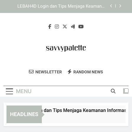
Skip
Login KAYA787 dan Tips Menjaga Keamanan
to
Akun
content
Cara Menjaga Keamanan Perangkat sebelum
Membuka KAYA787 Login
EDWINSLOT Login dan Tips Menjaga Keamanan
Informasi Akun
LEBAH4D Login dan Tips Menjaga Keamanan
Informasi Akun
Login KAYA787 dan Tips Menjaga Keamanan
Akun
Savvy Palette
Inspirasi Desain Kreatif Dan Tips Dekorasi
Cara Menjaga Keamanan Perangkat sebelum
NEWSLETTER
RANDOM NEWS
Membuka KAYA787 Login
Rumah Dari Savvy Palette. Solusi Untuk
Rumah Impian Anda.
MENU
WINSLOT Login dan Tips Menjaga Keamanan Informasi Akun
HEADLINES
Weeks Ago