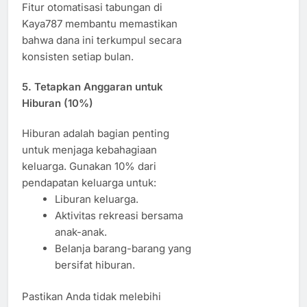
Fitur otomatisasi tabungan di
Kaya787 membantu memastikan
bahwa dana ini terkumpul secara
konsisten setiap bulan.
5.
Tetapkan Anggaran untuk
Hiburan (10%)
Hiburan adalah bagian penting
untuk menjaga kebahagiaan
keluarga. Gunakan 10% dari
pendapatan keluarga untuk:
Liburan keluarga.
Aktivitas rekreasi bersama
anak-anak.
Belanja barang-barang yang
bersifat hiburan.
Pastikan Anda tidak melebihi