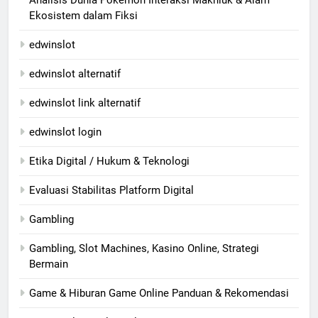
Analisis Dunia Pokémon Interaksi Makhluk & Alam
Ekosistem dalam Fiksi
edwinslot
edwinslot alternatif
edwinslot link alternatif
edwinslot login
Etika Digital / Hukum & Teknologi
Evaluasi Stabilitas Platform Digital
Gambling
Gambling, Slot Machines, Kasino Online, Strategi
Bermain
Game & Hiburan Game Online Panduan & Rekomendasi