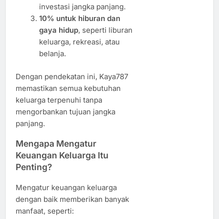
investasi jangka panjang.
10% untuk hiburan dan
gaya hidup
, seperti liburan
keluarga, rekreasi, atau
belanja.
Dengan pendekatan ini, Kaya787
memastikan semua kebutuhan
keluarga terpenuhi tanpa
mengorbankan tujuan jangka
panjang.
Mengapa Mengatur
Keuangan Keluarga Itu
Penting?
Mengatur keuangan keluarga
dengan baik memberikan banyak
manfaat, seperti: