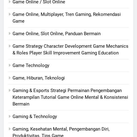
Game Online / Slot Online
Game Online, Multiplayer, Tren Gaming, Rekomendasi
Game
Game Online, Slot Online, Panduan Bermain
Game Strategy Character Development Game Mechanics
& Roles Player Skill Improvement Gaming Education
Game Technology
Game, Hiburan, Teknologi
Gaming & Esports Strategi Permainan Pengembangan
Keterampilan Tutorial Game Online Mental & Konsistensi
Bermain
Gaming & Technology
Gaming, Kesehatan Mental, Pengembangan Diri,
Produktivitas, Tips Game