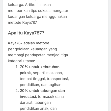
keluarga. Artikel ini akan
memberikan tips sukses mengatur
keuangan keluarga menggunakan
metode Kaya787.
Apa Itu Kaya787?
Kaya787 adalah metode
pengelolaan keuangan yang
membagi pendapatan menjadi tiga
kategori utama:
70% untuk kebutuhan
pokok
, seperti makanan,
tempat tinggal, transportasi,
pendidikan, dan tagihan.
20% untuk tabungan dan
investasi
, termasuk dana
darurat, tabungan
pendidikan anak, dan