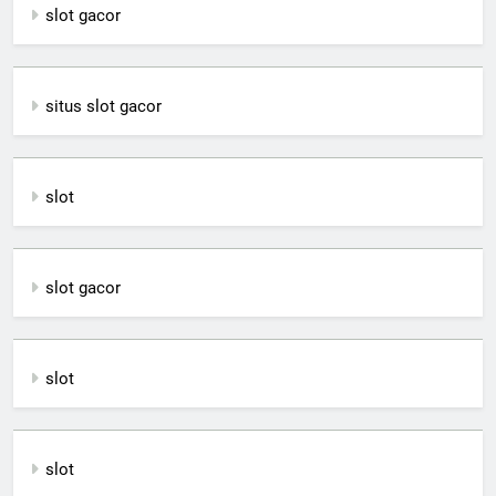
slot gacor
situs slot gacor
slot
slot gacor
slot
slot