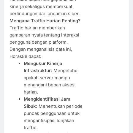
kinerja sekaligus memperkuat
perlindungan dari ancaman siber.
Mengapa Traffic Harian Penting?
Traffic harian memberikan
gambaran nyata tentang interaksi
pengguna dengan platform.
Dengan menganalisis data ini,
Horas88 dapat:
Mengukur Kinerja
Infrastruktur:
Mengetahui
apakah server mampu
menangani beban akses
harian.
Mengidentifikasi Jam
Sibuk:
Menentukan periode
puncak penggunaan untuk
mengantisipasi lonjakan
traffic.