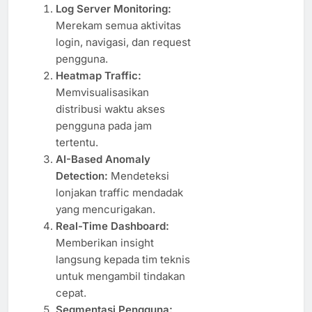
Log Server Monitoring:
Merekam semua aktivitas
login, navigasi, dan request
pengguna.
Heatmap Traffic:
Memvisualisasikan
distribusi waktu akses
pengguna pada jam
tertentu.
AI-Based Anomaly
Detection:
Mendeteksi
lonjakan traffic mendadak
yang mencurigakan.
Real-Time Dashboard:
Memberikan insight
langsung kepada tim teknis
untuk mengambil tindakan
cepat.
Segmentasi Pengguna: