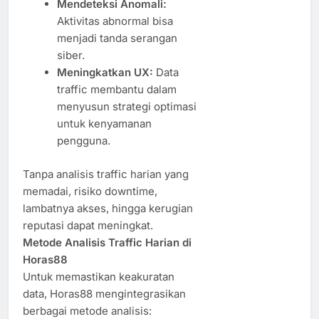
Mendeteksi Anomali:
Aktivitas abnormal bisa
menjadi tanda serangan
siber.
Meningkatkan UX:
Data
traffic membantu dalam
menyusun strategi optimasi
untuk kenyamanan
pengguna.
Tanpa analisis traffic harian yang
memadai, risiko downtime,
lambatnya akses, hingga kerugian
reputasi dapat meningkat.
Metode Analisis Traffic Harian di
Horas88
Untuk memastikan keakuratan
data, Horas88 mengintegrasikan
berbagai metode analisis: