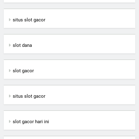
situs slot gacor
slot dana
slot gacor
situs slot gacor
slot gacor hari ini