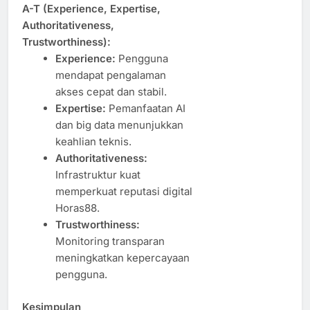
A-T (Experience, Expertise,
Authoritativeness,
Trustworthiness):
Experience:
Pengguna
mendapat pengalaman
akses cepat dan stabil.
Expertise:
Pemanfaatan AI
dan big data menunjukkan
keahlian teknis.
Authoritativeness:
Infrastruktur kuat
memperkuat reputasi digital
Horas88.
Trustworthiness:
Monitoring transparan
meningkatkan kepercayaan
pengguna.
Kesimpulan