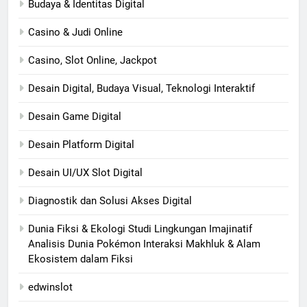
Budaya & Identitas Digital
Casino & Judi Online
Casino, Slot Online, Jackpot
Desain Digital, Budaya Visual, Teknologi Interaktif
Desain Game Digital
Desain Platform Digital
Desain UI/UX Slot Digital
Diagnostik dan Solusi Akses Digital
Dunia Fiksi & Ekologi Studi Lingkungan Imajinatif
Analisis Dunia Pokémon Interaksi Makhluk & Alam
Ekosistem dalam Fiksi
edwinslot