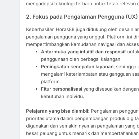
mengadopsi teknologi terbaru untuk tetap relevan d
2. Fokus pada Pengalaman Pengguna (UX)
Keberhasilan Horas88 juga didukung oleh desain a
pengalaman pengguna yang unggul. Platform ini d
mempertimbangkan kemudahan navigasi dan aksesibi
Antarmuka yang intuitif dan responsif
untu
penggunaan oleh berbagai kalangan.
Peningkatan kecepatan layanan
, sehingga 
mengalami keterlambatan atau gangguan sa
platform.
Fitur personalisasi
yang disesuaikan dengan
kebutuhan individu.
Pelajaran yang bisa diambil:
Pengalaman pengguna
prioritas utama dalam pengembangan produk digit
digunakan dan semakin nyaman pengalaman yang d
besar peluang untuk menarik dan mempertahankan