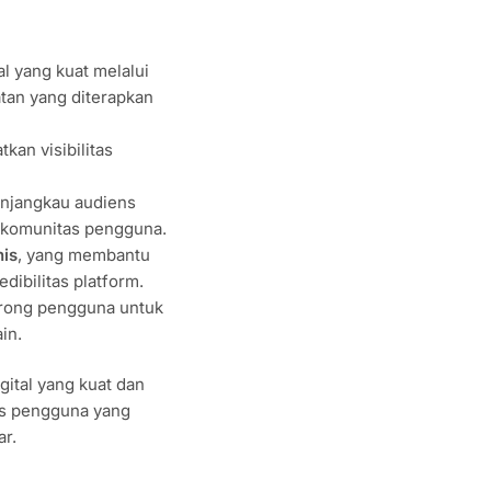
l yang kuat melalui
tan yang diterapkan
kan visibilitas
njangkau audiens
 komunitas pengguna.
nis
, yang membantu
ibilitas platform.
rong pengguna untuk
in.
gital yang kuat dan
is pengguna yang
ar.