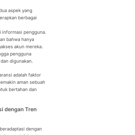
dua aspek yang
nerapkan berbagai
 informasi pengguna.
an bahwa hanya
akses akun mereka.
ingga pengguna
 dan digunakan.
ansi adalah faktor
Semakin aman sebuah
tuk bertahan dan
si dengan Tren
beradaptasi dengan