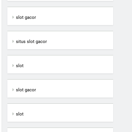
slot gacor
situs slot gacor
slot
slot gacor
slot