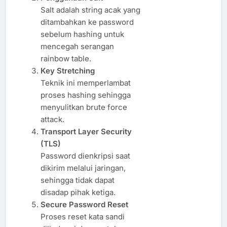
Salt adalah string acak yang
ditambahkan ke password
sebelum hashing untuk
mencegah serangan
rainbow table.
Key Stretching
Teknik ini memperlambat
proses hashing sehingga
menyulitkan brute force
attack.
Transport Layer Security
(TLS)
Password dienkripsi saat
dikirim melalui jaringan,
sehingga tidak dapat
disadap pihak ketiga.
Secure Password Reset
Proses reset kata sandi