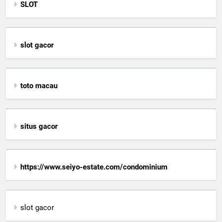
SLOT
slot gacor
toto macau
situs gacor
https://www.seiyo-estate.com/condominium
slot gacor