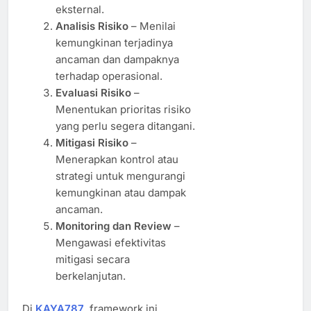
eksternal.
Analisis Risiko
– Menilai
kemungkinan terjadinya
ancaman dan dampaknya
terhadap operasional.
Evaluasi Risiko
–
Menentukan prioritas risiko
yang perlu segera ditangani.
Mitigasi Risiko
–
Menerapkan kontrol atau
strategi untuk mengurangi
kemungkinan atau dampak
ancaman.
Monitoring dan Review
–
Mengawasi efektivitas
mitigasi secara
berkelanjutan.
Di
KAYA787
, framework ini