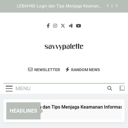
Skip
Login KAYA787 dan Tips Menjaga Keamanan
to
Akun
content
Cara Menjaga Keamanan Perangkat sebelum
Membuka KAYA787 Login
EDWINSLOT Login dan Tips Menjaga Keamanan
Informasi Akun
LEBAH4D Login dan Tips Menjaga Keamanan
Informasi Akun
Login KAYA787 dan Tips Menjaga Keamanan
Akun
Savvy Palette
Inspirasi Desain Kreatif Dan Tips Dekorasi
Cara Menjaga Keamanan Perangkat sebelum
NEWSLETTER
RANDOM NEWS
Membuka KAYA787 Login
Rumah Dari Savvy Palette. Solusi Untuk
Rumah Impian Anda.
MENU
DWINSLOT Login dan Tips Menjaga Keamanan Informasi Akun
HEADLINES
Weeks Ago