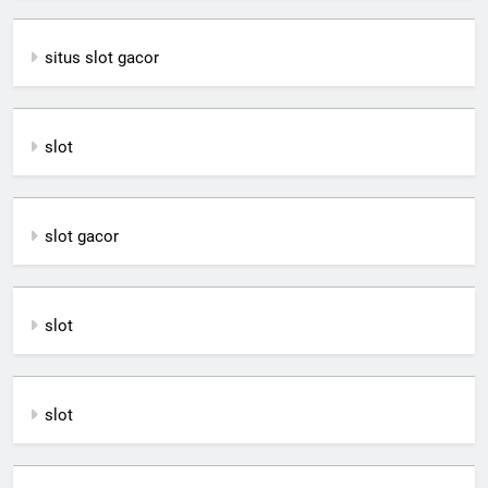
situs slot gacor
slot
slot gacor
slot
slot