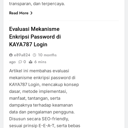
transparan, dan terpercaya.
Read More
Evaluasi Mekanisme
Enkripsi Password di
KAYA787 Login
e89a824
10 months
ago
0
6 mins
Artikel ini membahas evaluasi
mekanisme enkripsi password di
KAYA787 Login, mencakup konsep
dasar, metode implementasi,
manfaat, tantangan, serta
dampaknya terhadap keamanan
data dan pengalaman pengguna.
Disusun secara SEO-friendly,
sesuai prinsip E-E-A-T, serta bebas