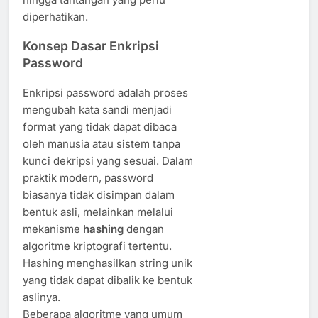
diperhatikan.
Konsep Dasar Enkripsi
Password
Enkripsi password adalah proses
mengubah kata sandi menjadi
format yang tidak dapat dibaca
oleh manusia atau sistem tanpa
kunci dekripsi yang sesuai. Dalam
praktik modern, password
biasanya tidak disimpan dalam
bentuk asli, melainkan melalui
mekanisme
hashing
dengan
algoritme kriptografi tertentu.
Hashing menghasilkan string unik
yang tidak dapat dibalik ke bentuk
aslinya.
Beberapa algoritme yang umum