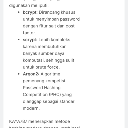
digunakan meliputi:
bcrypt:
Dirancang khusus
untuk menyimpan password
dengan fitur salt dan cost
factor.
scrypt:
Lebih kompleks
karena membutuhkan
banyak sumber daya
komputasi, sehingga sulit
untuk brute force.
Argon2:
Algoritme
pemenang kompetisi
Password Hashing
Competition (PHC) yang
dianggap sebagai standar
modern.
KAYA787 menerapkan metode