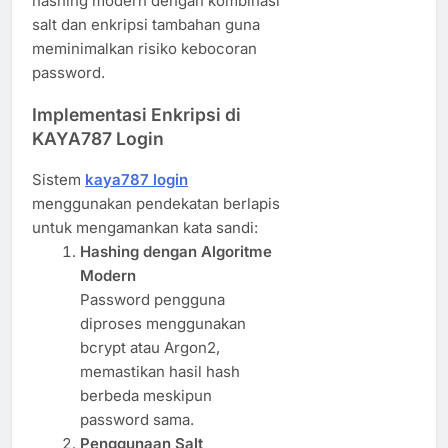
hashing modern dengan kombinasi
salt dan enkripsi tambahan guna
meminimalkan risiko kebocoran
password.
Implementasi Enkripsi di
KAYA787 Login
Sistem
kaya787 login
menggunakan pendekatan berlapis
untuk mengamankan kata sandi:
Hashing dengan Algoritme
Modern
Password pengguna
diproses menggunakan
bcrypt atau Argon2,
memastikan hasil hash
berbeda meskipun
password sama.
Penggunaan Salt