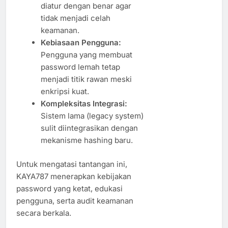
diatur dengan benar agar
tidak menjadi celah
keamanan.
Kebiasaan Pengguna:
Pengguna yang membuat
password lemah tetap
menjadi titik rawan meski
enkripsi kuat.
Kompleksitas Integrasi:
Sistem lama (legacy system)
sulit diintegrasikan dengan
mekanisme hashing baru.
Untuk mengatasi tantangan ini,
KAYA787 menerapkan kebijakan
password yang ketat, edukasi
pengguna, serta audit keamanan
secara berkala.