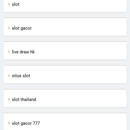
slot
slot gacor
live draw hk
situs slot
slot thailand
slot gacor 777