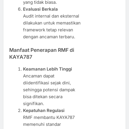
yang tidak biasa.
Evaluasi Berkala
Audit internal dan eksternal
dilakukan untuk memastikan
framework tetap relevan
dengan ancaman terbaru.
Manfaat Penerapan RMF di
KAYA787
Keamanan Lebih Tinggi
Ancaman dapat
diidentifikasi sejak dini,
sehingga potensi dampak
bisa ditekan secara
signifikan.
Kepatuhan Regulasi
RMF membantu KAYA787
memenuhi standar