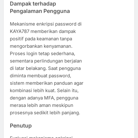
Dampak terhadap
Pengalaman Pengguna
Mekanisme enkripsi password di
KAYA787 memberikan dampak
positif pada keamanan tanpa
mengorbankan kenyamanan.
Proses login tetap sederhana,
sementara perlindungan berjalan
di latar belakang. Saat pengguna
diminta membuat password,
sistem memberikan panduan agar
kombinasi lebih kuat. Selain itu,
dengan adanya MFA, pengguna
merasa lebih aman meskipun
prosesnya sedikit lebih panjang.
Penutup