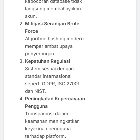
kebocoran database tidak
langsung membahayakan
akun.
Mitigasi Serangan Brute
Force
Algoritme hashing modern
memperlambat upaya
penyerangan.
Kepatuhan Regulasi
Sistem sesuai dengan
standar internasional
seperti GDPR, ISO 27001,
dan NIST.
Peningkatan Kepercayaan
Pengguna
Transparansi dalam
keamanan meningkatkan
keyakinan pengguna
terhadap platform.