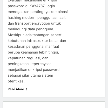
Evaluasi mekanisme enkripsi
password di KAYA787 Login
menegaskan pentingnya kombinasi
hashing modern, penggunaan salt,
dan transport encryption untuk
melindungi data pengguna.
Meskipun ada tantangan seperti
kebutuhan infrastruktur besar dan
kesadaran pengguna, manfaat
berupa keamanan lebih tinggi,
kepatuhan regulasi, dan
peningkatan kepercayaan
menjadikan enkripsi password
sebagai pilar utama sistem
otentikasi.
Read More