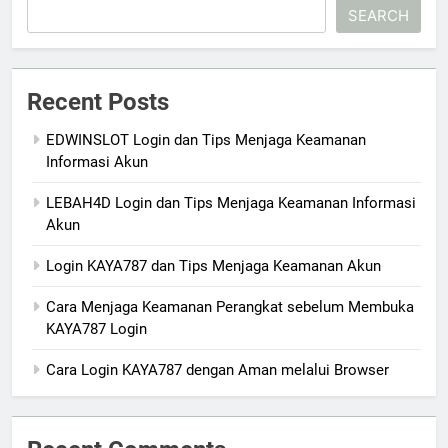
SEARCH
Recent Posts
EDWINSLOT Login dan Tips Menjaga Keamanan
Informasi Akun
LEBAH4D Login dan Tips Menjaga Keamanan Informasi
Akun
Login KAYA787 dan Tips Menjaga Keamanan Akun
Cara Menjaga Keamanan Perangkat sebelum Membuka
KAYA787 Login
Cara Login KAYA787 dengan Aman melalui Browser