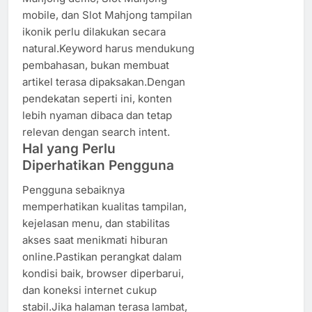
mobile, dan Slot Mahjong tampilan
ikonik perlu dilakukan secara
natural.Keyword harus mendukung
pembahasan, bukan membuat
artikel terasa dipaksakan.Dengan
pendekatan seperti ini, konten
lebih nyaman dibaca dan tetap
relevan dengan search intent.
Hal yang Perlu
Diperhatikan Pengguna
Pengguna sebaiknya
memperhatikan kualitas tampilan,
kejelasan menu, dan stabilitas
akses saat menikmati hiburan
online.Pastikan perangkat dalam
kondisi baik, browser diperbarui,
dan koneksi internet cukup
stabil.Jika halaman terasa lambat,