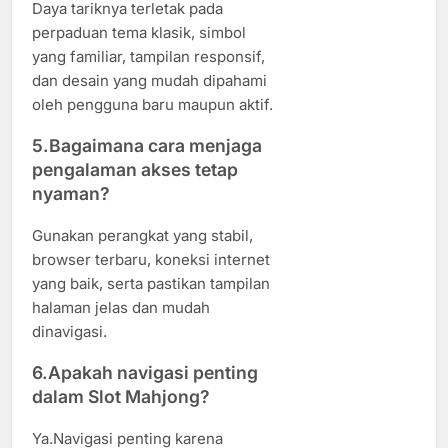
Daya tariknya terletak pada
perpaduan tema klasik, simbol
yang familiar, tampilan responsif,
dan desain yang mudah dipahami
oleh pengguna baru maupun aktif.
5.Bagaimana cara menjaga
pengalaman akses tetap
nyaman?
Gunakan perangkat yang stabil,
browser terbaru, koneksi internet
yang baik, serta pastikan tampilan
halaman jelas dan mudah
dinavigasi.
6.Apakah navigasi penting
dalam Slot Mahjong?
Ya.Navigasi penting karena