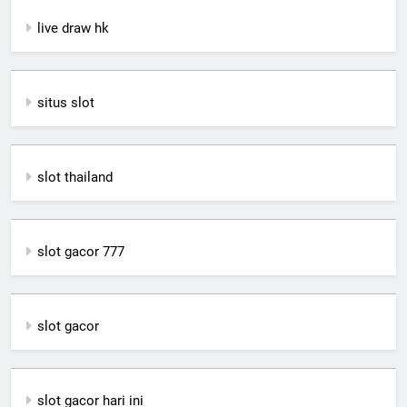
live draw hk
situs slot
slot thailand
slot gacor 777
slot gacor
slot gacor hari ini