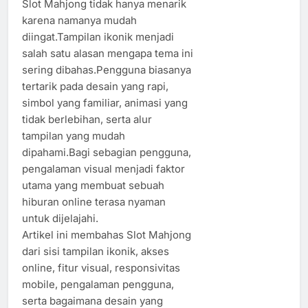
Slot Mahjong tidak hanya menarik
karena namanya mudah
diingat.Tampilan ikonik menjadi
salah satu alasan mengapa tema ini
sering dibahas.Pengguna biasanya
tertarik pada desain yang rapi,
simbol yang familiar, animasi yang
tidak berlebihan, serta alur
tampilan yang mudah
dipahami.Bagi sebagian pengguna,
pengalaman visual menjadi faktor
utama yang membuat sebuah
hiburan online terasa nyaman
untuk dijelajahi.
Artikel ini membahas Slot Mahjong
dari sisi tampilan ikonik, akses
online, fitur visual, responsivitas
mobile, pengalaman pengguna,
serta bagaimana desain yang