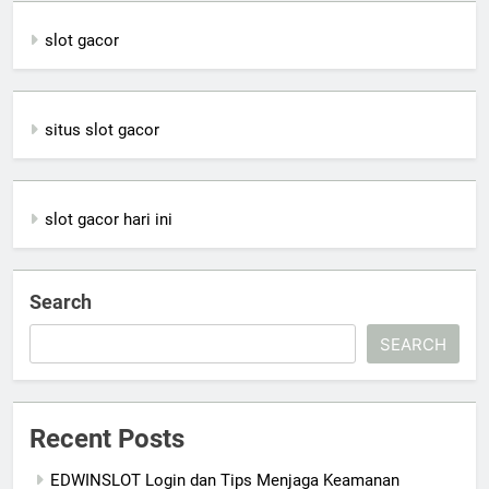
slot gacor
situs slot gacor
slot gacor hari ini
Search
SEARCH
Recent Posts
EDWINSLOT Login dan Tips Menjaga Keamanan