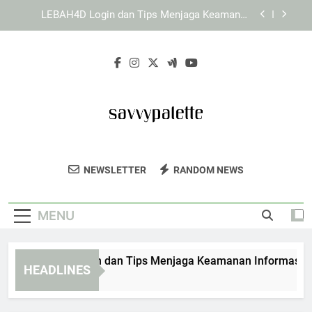
Skip
Login KAYA787 dan Tips Menjaga Keamanan
to
Akun
content
Cara Menjaga Keamanan Perangkat sebelum
Membuka KAYA787 Login
EDWINSLOT Login dan Tips Menjaga Keamanan
Informasi Akun
LEBAH4D Login dan Tips Menjaga Keamanan
Informasi Akun
Login KAYA787 dan Tips Menjaga Keamanan
Akun
Savvy Palette
Inspirasi Desain Kreatif Dan Tips Dekorasi
Cara Menjaga Keamanan Perangkat sebelum
NEWSLETTER
RANDOM NEWS
Membuka KAYA787 Login
Rumah Dari Savvy Palette. Solusi Untuk
Rumah Impian Anda.
MENU
DWINSLOT Login dan Tips Menjaga Keamanan Informasi Akun
HEADLINES
Weeks Ago