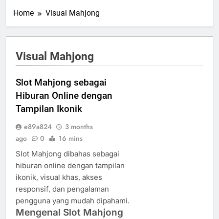
Home
Visual Mahjong
Visual Mahjong
Slot Mahjong sebagai
Hiburan Online dengan
Tampilan Ikonik
e89a824
3 months
ago
0
16 mins
Slot Mahjong dibahas sebagai
hiburan online dengan tampilan
ikonik, visual khas, akses
responsif, dan pengalaman
pengguna yang mudah dipahami.
Mengenal Slot Mahjong