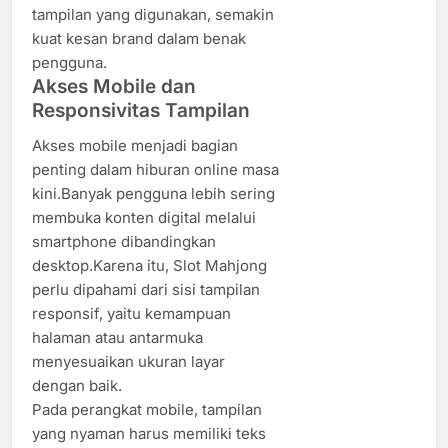
tampilan yang digunakan, semakin
kuat kesan brand dalam benak
pengguna.
Akses Mobile dan
Responsivitas Tampilan
Akses mobile menjadi bagian
penting dalam hiburan online masa
kini.Banyak pengguna lebih sering
membuka konten digital melalui
smartphone dibandingkan
desktop.Karena itu, Slot Mahjong
perlu dipahami dari sisi tampilan
responsif, yaitu kemampuan
halaman atau antarmuka
menyesuaikan ukuran layar
dengan baik.
Pada perangkat mobile, tampilan
yang nyaman harus memiliki teks