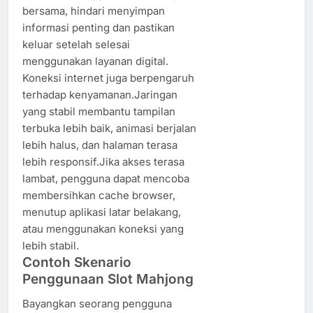
bersama, hindari menyimpan
informasi penting dan pastikan
keluar setelah selesai
menggunakan layanan digital.
Koneksi internet juga berpengaruh
terhadap kenyamanan.Jaringan
yang stabil membantu tampilan
terbuka lebih baik, animasi berjalan
lebih halus, dan halaman terasa
lebih responsif.Jika akses terasa
lambat, pengguna dapat mencoba
membersihkan cache browser,
menutup aplikasi latar belakang,
atau menggunakan koneksi yang
lebih stabil.
Contoh Skenario
Penggunaan Slot Mahjong
Bayangkan seorang pengguna