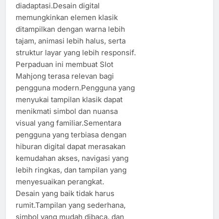
diadaptasi.Desain digital
memungkinkan elemen klasik
ditampilkan dengan warna lebih
tajam, animasi lebih halus, serta
struktur layar yang lebih responsif.
Perpaduan ini membuat Slot
Mahjong terasa relevan bagi
pengguna modern.Pengguna yang
menyukai tampilan klasik dapat
menikmati simbol dan nuansa
visual yang familiar.Sementara
pengguna yang terbiasa dengan
hiburan digital dapat merasakan
kemudahan akses, navigasi yang
lebih ringkas, dan tampilan yang
menyesuaikan perangkat.
Desain yang baik tidak harus
rumit.Tampilan yang sederhana,
simbol yang mudah dibaca, dan