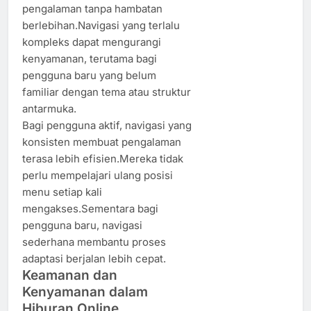
pengalaman tanpa hambatan
berlebihan.Navigasi yang terlalu
kompleks dapat mengurangi
kenyamanan, terutama bagi
pengguna baru yang belum
familiar dengan tema atau struktur
antarmuka.
Bagi pengguna aktif, navigasi yang
konsisten membuat pengalaman
terasa lebih efisien.Mereka tidak
perlu mempelajari ulang posisi
menu setiap kali
mengakses.Sementara bagi
pengguna baru, navigasi
sederhana membantu proses
adaptasi berjalan lebih cepat.
Keamanan dan
Kenyamanan dalam
Hiburan Online