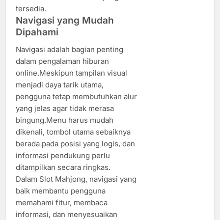
tersedia.
Navigasi yang Mudah
Dipahami
Navigasi adalah bagian penting
dalam pengalaman hiburan
online.Meskipun tampilan visual
menjadi daya tarik utama,
pengguna tetap membutuhkan alur
yang jelas agar tidak merasa
bingung.Menu harus mudah
dikenali, tombol utama sebaiknya
berada pada posisi yang logis, dan
informasi pendukung perlu
ditampilkan secara ringkas.
Dalam Slot Mahjong, navigasi yang
baik membantu pengguna
memahami fitur, membaca
informasi, dan menyesuaikan