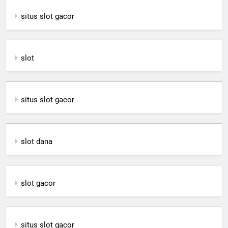
situs slot gacor
slot
situs slot gacor
slot dana
slot gacor
situs slot gacor