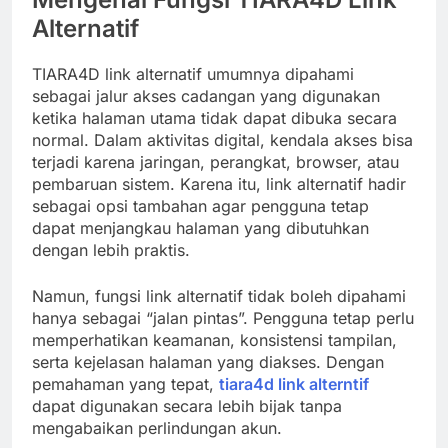
Alternatif
TIARA4D link alternatif umumnya dipahami
sebagai jalur akses cadangan yang digunakan
ketika halaman utama tidak dapat dibuka secara
normal. Dalam aktivitas digital, kendala akses bisa
terjadi karena jaringan, perangkat, browser, atau
pembaruan sistem. Karena itu, link alternatif hadir
sebagai opsi tambahan agar pengguna tetap
dapat menjangkau halaman yang dibutuhkan
dengan lebih praktis.
Namun, fungsi link alternatif tidak boleh dipahami
hanya sebagai “jalan pintas”. Pengguna tetap perlu
memperhatikan keamanan, konsistensi tampilan,
serta kejelasan halaman yang diakses. Dengan
pemahaman yang tepat,
tiara4d link alterntif
dapat digunakan secara lebih bijak tanpa
mengabaikan perlindungan akun.