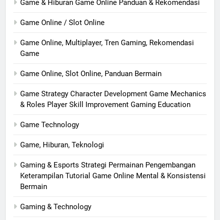
Game & Hiburan Game Online Panduan & Rekomendasi
Game Online / Slot Online
Game Online, Multiplayer, Tren Gaming, Rekomendasi
Game
Game Online, Slot Online, Panduan Bermain
Game Strategy Character Development Game Mechanics
& Roles Player Skill Improvement Gaming Education
Game Technology
Game, Hiburan, Teknologi
Gaming & Esports Strategi Permainan Pengembangan
Keterampilan Tutorial Game Online Mental & Konsistensi
Bermain
Gaming & Technology