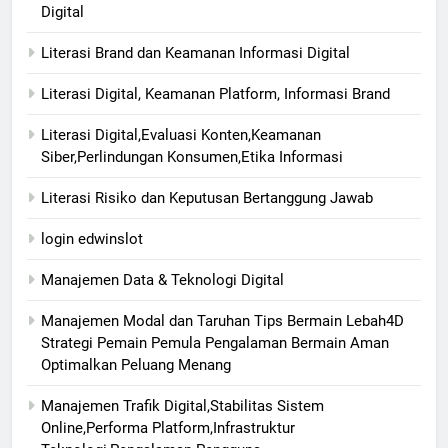
Digital
Literasi Brand dan Keamanan Informasi Digital
Literasi Digital, Keamanan Platform, Informasi Brand
Literasi Digital,Evaluasi Konten,Keamanan
Siber,Perlindungan Konsumen,Etika Informasi
Literasi Risiko dan Keputusan Bertanggung Jawab
login edwinslot
Manajemen Data & Teknologi Digital
Manajemen Modal dan Taruhan Tips Bermain Lebah4D
Strategi Pemain Pemula Pengalaman Bermain Aman
Optimalkan Peluang Menang
Manajemen Trafik Digital,Stabilitas Sistem
Online,Performa Platform,Infrastruktur