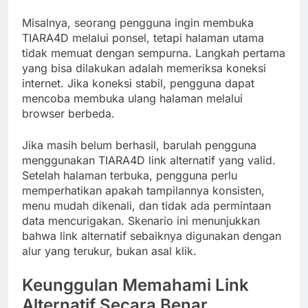
Misalnya, seorang pengguna ingin membuka
TIARA4D melalui ponsel, tetapi halaman utama
tidak memuat dengan sempurna. Langkah pertama
yang bisa dilakukan adalah memeriksa koneksi
internet. Jika koneksi stabil, pengguna dapat
mencoba membuka ulang halaman melalui
browser berbeda.
Jika masih belum berhasil, barulah pengguna
menggunakan TIARA4D link alternatif yang valid.
Setelah halaman terbuka, pengguna perlu
memperhatikan apakah tampilannya konsisten,
menu mudah dikenali, dan tidak ada permintaan
data mencurigakan. Skenario ini menunjukkan
bahwa link alternatif sebaiknya digunakan dengan
alur yang terukur, bukan asal klik.
Keunggulan Memahami Link
Alternatif Secara Benar