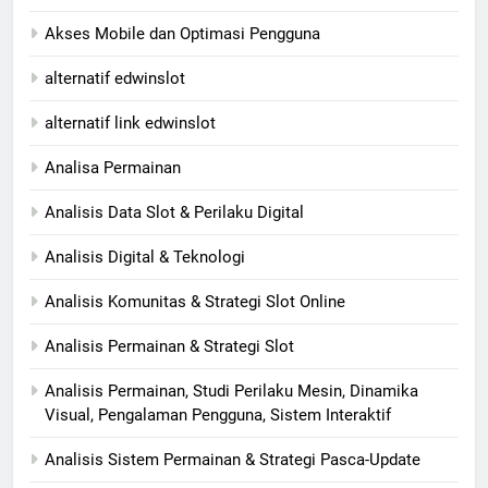
Akses Mobile dan Optimasi Pengguna
alternatif edwinslot
alternatif link edwinslot
Analisa Permainan
Analisis Data Slot & Perilaku Digital
Analisis Digital & Teknologi
Analisis Komunitas & Strategi Slot Online
Analisis Permainan & Strategi Slot
Analisis Permainan, Studi Perilaku Mesin, Dinamika
Visual, Pengalaman Pengguna, Sistem Interaktif
Analisis Sistem Permainan & Strategi Pasca-Update