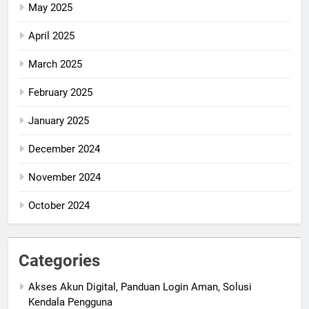
May 2025
April 2025
March 2025
February 2025
January 2025
December 2024
November 2024
October 2024
Categories
Akses Akun Digital, Panduan Login Aman, Solusi
Kendala Pengguna