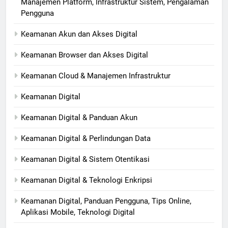
Manajemen Platform, Infrastruktur Sistem, Pengalaman
Pengguna
Keamanan Akun dan Akses Digital
Keamanan Browser dan Akses Digital
Keamanan Cloud & Manajemen Infrastruktur
Keamanan Digital
Keamanan Digital & Panduan Akun
Keamanan Digital & Perlindungan Data
Keamanan Digital & Sistem Otentikasi
Keamanan Digital & Teknologi Enkripsi
Keamanan Digital, Panduan Pengguna, Tips Online,
Aplikasi Mobile, Teknologi Digital