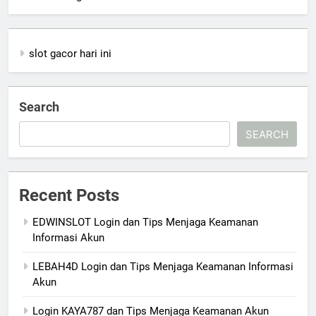
slot gacor hari ini
Search
SEARCH
Recent Posts
EDWINSLOT Login dan Tips Menjaga Keamanan
Informasi Akun
LEBAH4D Login dan Tips Menjaga Keamanan Informasi
Akun
Login KAYA787 dan Tips Menjaga Keamanan Akun