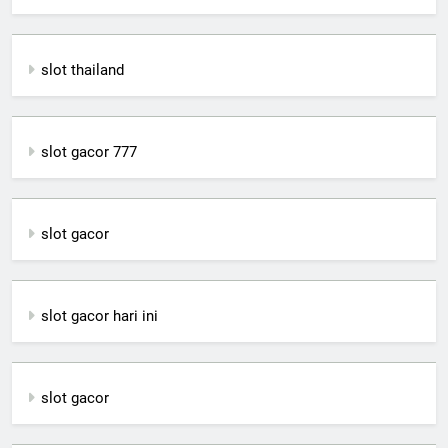
slot thailand
slot gacor 777
slot gacor
slot gacor hari ini
slot gacor