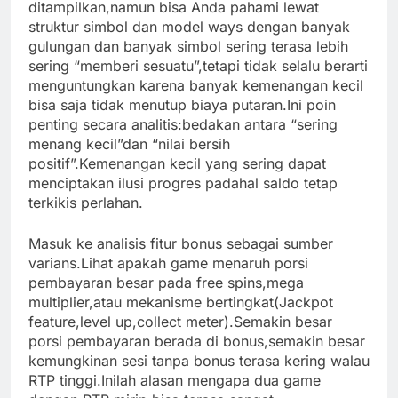
ditampilkan,namun bisa Anda pahami lewat
struktur simbol dan model ways dengan banyak
gulungan dan banyak simbol sering terasa lebih
sering “memberi sesuatu”,tetapi tidak selalu berarti
menguntungkan karena banyak kemenangan kecil
bisa saja tidak menutup biaya putaran.Ini poin
penting secara analitis:bedakan antara “sering
menang kecil”dan “nilai bersih
positif”.Kemenangan kecil yang sering dapat
menciptakan ilusi progres padahal saldo tetap
terkikis perlahan.
Masuk ke analisis fitur bonus sebagai sumber
varians.Lihat apakah game menaruh porsi
pembayaran besar pada free spins,mega
multiplier,atau mekanisme bertingkat(Jackpot
feature,level up,collect meter).Semakin besar
porsi pembayaran berada di bonus,semakin besar
kemungkinan sesi tanpa bonus terasa kering walau
RTP tinggi.Inilah alasan mengapa dua game