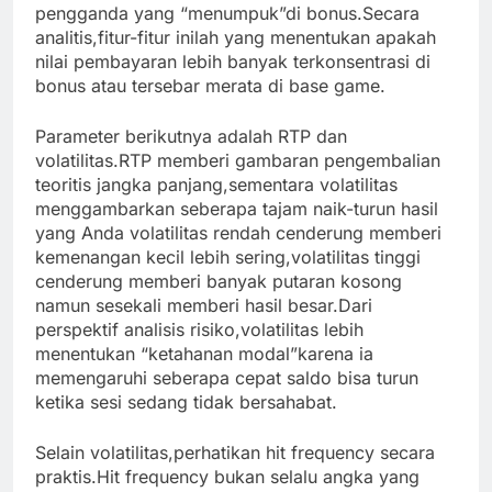
pengganda yang “menumpuk”di bonus.Secara
analitis,fitur-fitur inilah yang menentukan apakah
nilai pembayaran lebih banyak terkonsentrasi di
bonus atau tersebar merata di base game.
Parameter berikutnya adalah RTP dan
volatilitas.RTP memberi gambaran pengembalian
teoritis jangka panjang,sementara volatilitas
menggambarkan seberapa tajam naik-turun hasil
yang Anda volatilitas rendah cenderung memberi
kemenangan kecil lebih sering,volatilitas tinggi
cenderung memberi banyak putaran kosong
namun sesekali memberi hasil besar.Dari
perspektif analisis risiko,volatilitas lebih
menentukan “ketahanan modal”karena ia
memengaruhi seberapa cepat saldo bisa turun
ketika sesi sedang tidak bersahabat.
Selain volatilitas,perhatikan hit frequency secara
praktis.Hit frequency bukan selalu angka yang