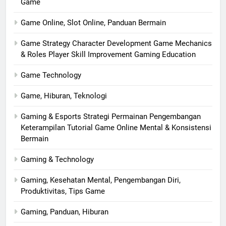
Game
Game Online, Slot Online, Panduan Bermain
Game Strategy Character Development Game Mechanics
& Roles Player Skill Improvement Gaming Education
Game Technology
Game, Hiburan, Teknologi
Gaming & Esports Strategi Permainan Pengembangan
Keterampilan Tutorial Game Online Mental & Konsistensi
Bermain
Gaming & Technology
Gaming, Kesehatan Mental, Pengembangan Diri,
Produktivitas, Tips Game
Gaming, Panduan, Hiburan