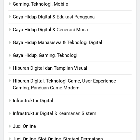
Gaming, Teknologi, Mobile
Gaya Hidup Digital & Edukasi Pengguna
Gaya Hidup Digital & Generasi Muda
Gaya Hidup Mahasiswa & Teknologi Digital
Gaya Hidup, Gaming, Teknologi
Hiburan Digital dan Tampilan Visual
Hiburan Digital, Teknologi Game, User Experience
Gaming, Panduan Game Modern
Infrastruktur Digital
Infrastruktur Digital & Keamanan Sistem
Judi Online
Judi Online, Slot Online, Strategi Permainan