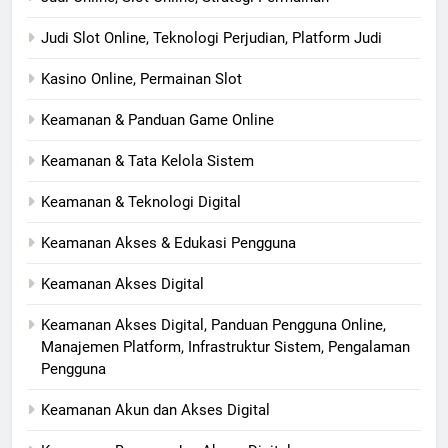
Judi Slot Online, Teknologi Perjudian, Platform Judi
Kasino Online, Permainan Slot
Keamanan & Panduan Game Online
Keamanan & Tata Kelola Sistem
Keamanan & Teknologi Digital
Keamanan Akses & Edukasi Pengguna
Keamanan Akses Digital
Keamanan Akses Digital, Panduan Pengguna Online,
Manajemen Platform, Infrastruktur Sistem, Pengalaman
Pengguna
Keamanan Akun dan Akses Digital