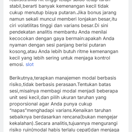
stabil,berarti banyak kemenangan kecil tidak
cukup menutup biaya putaran.Jika bonus jarang
namun sekali muncul memberi lonjakan besar,itu
ciri volatilitas tinggi dan varians besar.Di sini
pendekatan analitis membantu Anda menilai
kecocokan dengan gaya bermain:apakah Anda
nyaman dengan sesi panjang berisi putaran
kosong,atau Anda lebih butuh ritme kemenangan
kecil yang lebih sering untuk menjaga kontrol
emosi.
slot
Berikutnya,terapkan manajemen modal berbasis
risiko,tidak berbasis perasaan.Tentukan batas
sesi,misalnya membagi modal menjadi beberapa
unit sesi kecil,dan pilih ukuran taruhan yang
proporsional agar Anda punya cukup
“napas”menghadapi varians.Kenaikan taruhan
sebaiknya berdasarkan rencana(bukan mengejar
kekalahan).Secara analitis,tujuannya mengurangi
risiko ruin(modal habis terlalu cepat)dan menjaga