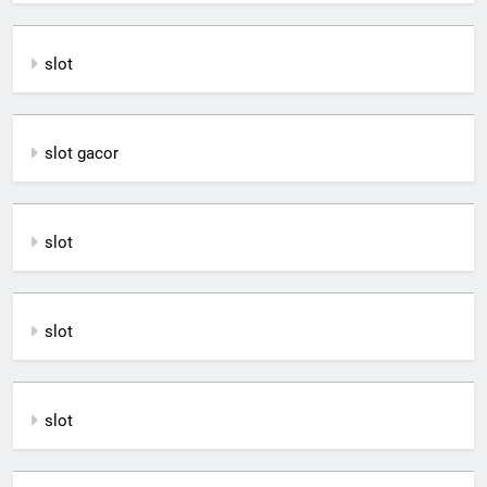
slot
slot gacor
slot
slot
slot