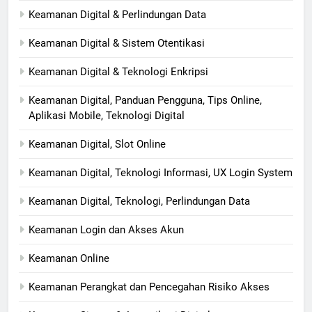
Keamanan Digital & Perlindungan Data
Keamanan Digital & Sistem Otentikasi
Keamanan Digital & Teknologi Enkripsi
Keamanan Digital, Panduan Pengguna, Tips Online,
Aplikasi Mobile, Teknologi Digital
Keamanan Digital, Slot Online
Keamanan Digital, Teknologi Informasi, UX Login System
Keamanan Digital, Teknologi, Perlindungan Data
Keamanan Login dan Akses Akun
Keamanan Online
Keamanan Perangkat dan Pencegahan Risiko Akses