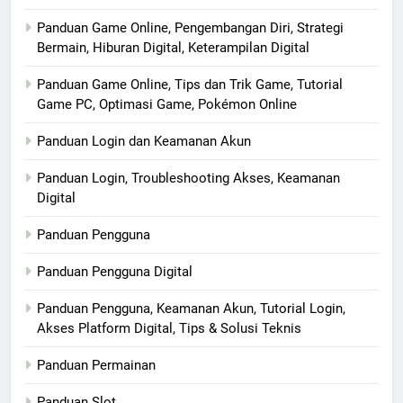
Panduan Game Online, Pengembangan Diri, Strategi
Bermain, Hiburan Digital, Keterampilan Digital
Panduan Game Online, Tips dan Trik Game, Tutorial
Game PC, Optimasi Game, Pokémon Online
Panduan Login dan Keamanan Akun
Panduan Login, Troubleshooting Akses, Keamanan
Digital
Panduan Pengguna
Panduan Pengguna Digital
Panduan Pengguna, Keamanan Akun, Tutorial Login,
Akses Platform Digital, Tips & Solusi Teknis
Panduan Permainan
Panduan Slot