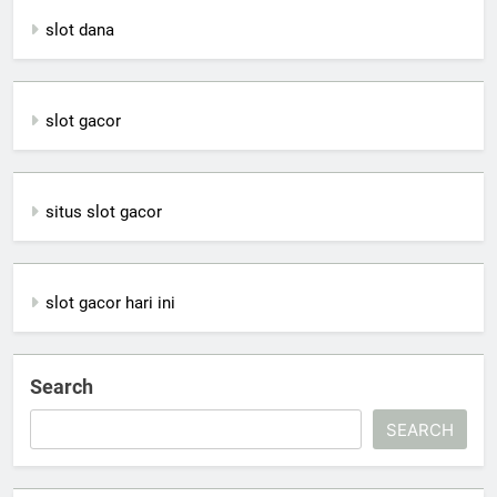
slot dana
slot gacor
situs slot gacor
slot gacor hari ini
Search
SEARCH