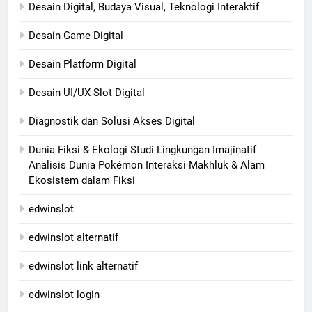
Desain Digital, Budaya Visual, Teknologi Interaktif
Desain Game Digital
Desain Platform Digital
Desain UI/UX Slot Digital
Diagnostik dan Solusi Akses Digital
Dunia Fiksi & Ekologi Studi Lingkungan Imajinatif
Analisis Dunia Pokémon Interaksi Makhluk & Alam
Ekosistem dalam Fiksi
edwinslot
edwinslot alternatif
edwinslot link alternatif
edwinslot login