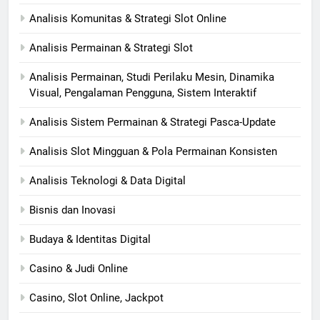
Analisis Komunitas & Strategi Slot Online
Analisis Permainan & Strategi Slot
Analisis Permainan, Studi Perilaku Mesin, Dinamika
Visual, Pengalaman Pengguna, Sistem Interaktif
Analisis Sistem Permainan & Strategi Pasca-Update
Analisis Slot Mingguan & Pola Permainan Konsisten
Analisis Teknologi & Data Digital
Bisnis dan Inovasi
Budaya & Identitas Digital
Casino & Judi Online
Casino, Slot Online, Jackpot