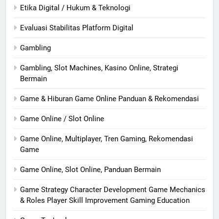
Etika Digital / Hukum & Teknologi
Evaluasi Stabilitas Platform Digital
Gambling
Gambling, Slot Machines, Kasino Online, Strategi
Bermain
Game & Hiburan Game Online Panduan & Rekomendasi
Game Online / Slot Online
Game Online, Multiplayer, Tren Gaming, Rekomendasi
Game
Game Online, Slot Online, Panduan Bermain
Game Strategy Character Development Game Mechanics
& Roles Player Skill Improvement Gaming Education