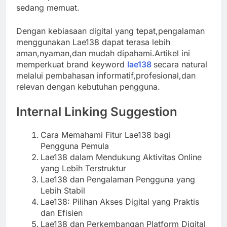
sedang memuat.
Dengan kebiasaan digital yang tepat,pengalaman
menggunakan Lae138 dapat terasa lebih
aman,nyaman,dan mudah dipahami.Artikel ini
memperkuat brand keyword
lae138
secara natural
melalui pembahasan informatif,profesional,dan
relevan dengan kebutuhan pengguna.
Internal Linking Suggestion
Cara Memahami Fitur Lae138 bagi
Pengguna Pemula
Lae138 dalam Mendukung Aktivitas Online
yang Lebih Terstruktur
Lae138 dan Pengalaman Pengguna yang
Lebih Stabil
Lae138: Pilihan Akses Digital yang Praktis
dan Efisien
Lae138 dan Perkembangan Platform Digital