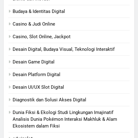
Budaya & Identitas Digital
Casino & Judi Online
Casino, Slot Online, Jackpot
Desain Digital, Budaya Visual, Teknologi Interaktif
Desain Game Digital
Desain Platform Digital
Desain UI/UX Slot Digital
Diagnostik dan Solusi Akses Digital
Dunia Fiksi & Ekologi Studi Lingkungan Imajinatif
Analisis Dunia Pokémon Interaksi Makhluk & Alam
Ekosistem dalam Fiksi