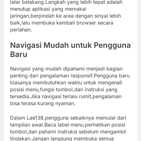
latar belakang.Langkah yang lebih tepat adalah
menutup aplikasi yang memakai
jaringan,berpindah ke area dengan sinyal lebih
baik,lalu membuka kembali browser secara
perlahan.
Navigasi Mudah untuk Pengguna
Baru
Navigasi yang mudah dipahami menjadi bagian
penting dari pengalaman responsif.Pengguna baru
biasanya membutuhkan waktu untuk mengenali
posisi menu,fungsi tombol,dan instruksi yang
tersedia.Jika navigasi terlalu rumit,pengalaman
bisa terasa kurang nyaman.
Dalam Lae138,pengguna sebaiknya memulai dari
tampilan awal.Baca label menu,perhatikan posisi
tombol,dan pahami instruksi sebelum mengambil
tindakan.Jangan langsung membuka semua