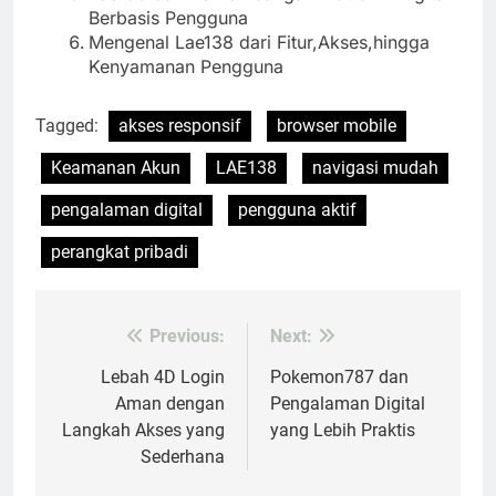
Berbasis Pengguna
Mengenal Lae138 dari Fitur,Akses,hingga
Kenyamanan Pengguna
Tagged:
akses responsif
browser mobile
Keamanan Akun
LAE138
navigasi mudah
pengalaman digital
pengguna aktif
perangkat pribadi
Previous:
Next:
Post
navigation
Lebah 4D Login
Pokemon787 dan
Aman dengan
Pengalaman Digital
Langkah Akses yang
yang Lebih Praktis
Sederhana