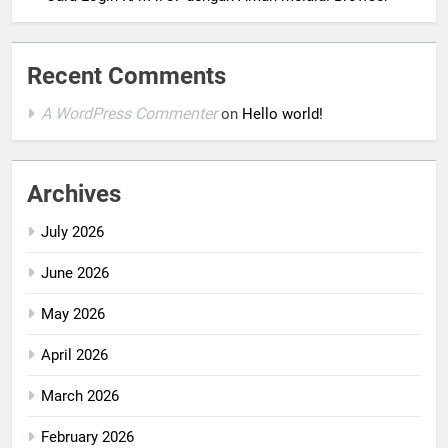
Recent Comments
A WordPress Commenter
on
Hello world!
Archives
July 2026
June 2026
May 2026
April 2026
March 2026
February 2026