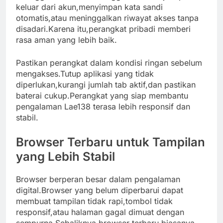
keluar dari akun,menyimpan kata sandi
otomatis,atau meninggalkan riwayat akses tanpa
disadari.Karena itu,perangkat pribadi memberi
rasa aman yang lebih baik.
Pastikan perangkat dalam kondisi ringan sebelum
mengakses.Tutup aplikasi yang tidak
diperlukan,kurangi jumlah tab aktif,dan pastikan
baterai cukup.Perangkat yang siap membantu
pengalaman Lae138 terasa lebih responsif dan
stabil.
Browser Terbaru untuk Tampilan
yang Lebih Stabil
Browser berperan besar dalam pengalaman
digital.Browser yang belum diperbarui dapat
membuat tampilan tidak rapi,tombol tidak
responsif,atau halaman gagal dimuat dengan
sempurna.Sebaliknya,browser terbaru biasanya