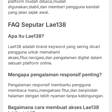
platform mudah dibaca,mudah
digunakan,stabil,dan memberi pengguna kendali
yang jelas sejak awal.
FAQ Seputar Lae138
Apa itu Lae138?
Lae138 adalah brand keyword yang sering dicari
pengguna untuk memahami
akses,fitur,navigasi,dan pengalaman digital dalam
sebuah platform online.
Mengapa pengalaman responsif penting?
Pengalaman responsif membantu pengguna
membaca menu,mengakses fitur,dan berpindah
halaman dengan lebih nyaman tanpa kebingungan.
Bagaimana cara membuat akses Lae138