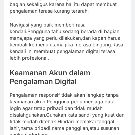
bagian sekaligus karena hal itu dapat membuat
pengalaman terasa kurang terarah.
Navigasi yang baik memberi rasa
kendali.Pengguna tahu sedang berada di bagian
mana,apa yang perlu dilakukan,dan kapan harus
kembali ke menu utama jika merasa bingung.Rasa
kendali ini membuat pengalaman digital terasa
lebih profesional.
Keamanan Akun dalam
Pengalaman Digital
Pengalaman responsif tidak akan lengkap tanpa
keamanan akun.Pengguna perlu menjaga data
login agar tetap pribadi dan tidak mudah
disalahgunakan.Gunakan kata sandi yang kuat dan
tidak mudah ditebak.Hindari memakai tanggal
lahir,nama pribadi,nama panggilan,atau susunan
angka sederhana.