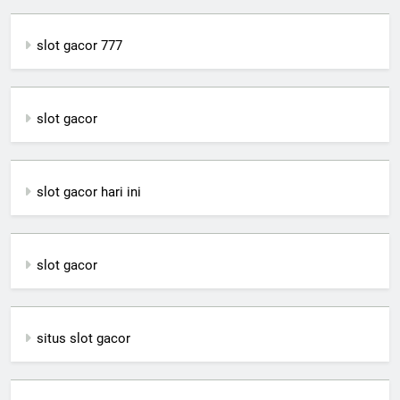
slot gacor 777
slot gacor
slot gacor hari ini
slot gacor
situs slot gacor