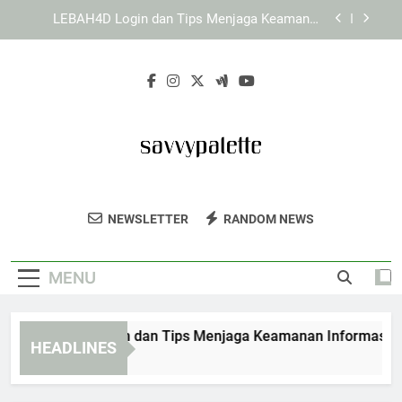
Skip
Login KAYA787 dan Tips Menjaga Keamanan
to
Akun
content
Cara Menjaga Keamanan Perangkat sebelum
Membuka KAYA787 Login
EDWINSLOT Login dan Tips Menjaga Keamanan
Informasi Akun
LEBAH4D Login dan Tips Menjaga Keamanan
Informasi Akun
Login KAYA787 dan Tips Menjaga Keamanan
Akun
Savvy Palette
Inspirasi Desain Kreatif Dan Tips Dekorasi
Cara Menjaga Keamanan Perangkat sebelum
NEWSLETTER
RANDOM NEWS
Membuka KAYA787 Login
Rumah Dari Savvy Palette. Solusi Untuk
Rumah Impian Anda.
MENU
DWINSLOT Login dan Tips Menjaga Keamanan Informasi Akun
HEADLINES
Weeks Ago