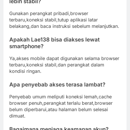
lebih stabil?
Gunakan perangkat pribadi,browser
terbaru,koneksi stabil,tutup aplikasi latar
belakang,dan baca instruksi sebelum melanjutkan.
Apakah Lae138 bisa diakses lewat
smartphone?
Ya,akses mobile dapat digunakan selama browser
terbaru,koneksi stabil,dan perangkat dalam
kondisi ringan.
Apa penyebab akses terasa lambat?
Penyebab umum meliputi koneksi lemah,cache
browser penuh,perangkat terlalu berat,browser
belum diperbarui,atau halaman belum selesai
dimuat.
Bagaimana menjaga keamanan akun?