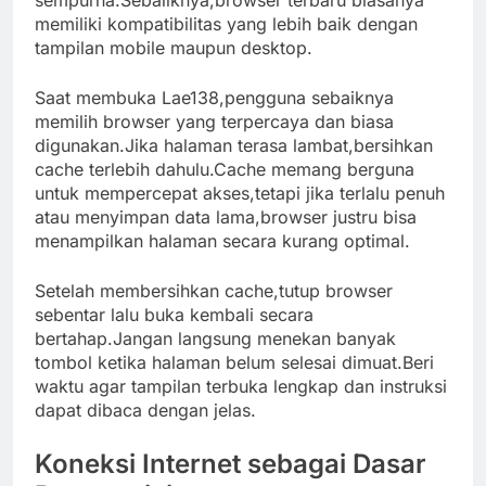
memiliki kompatibilitas yang lebih baik dengan
tampilan mobile maupun desktop.
Saat membuka Lae138,pengguna sebaiknya
memilih browser yang terpercaya dan biasa
digunakan.Jika halaman terasa lambat,bersihkan
cache terlebih dahulu.Cache memang berguna
untuk mempercepat akses,tetapi jika terlalu penuh
atau menyimpan data lama,browser justru bisa
menampilkan halaman secara kurang optimal.
Setelah membersihkan cache,tutup browser
sebentar lalu buka kembali secara
bertahap.Jangan langsung menekan banyak
tombol ketika halaman belum selesai dimuat.Beri
waktu agar tampilan terbuka lengkap dan instruksi
dapat dibaca dengan jelas.
Koneksi Internet sebagai Dasar