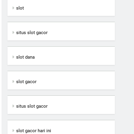
slot
situs slot gacor
slot dana
slot gacor
situs slot gacor
slot gacor hari ini