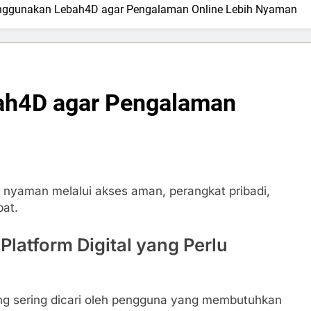
nggunakan Lebah4D agar Pengalaman Online Lebih Nyaman
ah4D agar Pengalaman
nyaman melalui akses aman, perangkat pribadi,
pat.
atform Digital yang Perlu
ang sering dicari oleh pengguna yang membutuhkan