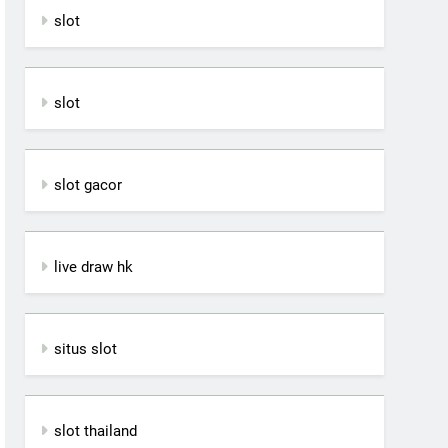
slot
slot
slot gacor
live draw hk
situs slot
slot thailand