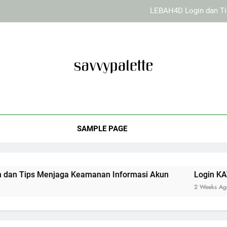
LEBAH4D Login dan Ti
Login KAYA
Cara Menjaga Keamanan Perang
EDWINSLOT Login dan Ti
vy Palette
LEBAH4D Login dan Ti
Desain Kreatif Dan Tips Dekorasi Rumah Dari Savvy Palette. So
Login KAYA
SAMPLE PAGE
Cara Menjaga Keamanan Perang
enjaga Keamanan Informasi Akun
Login KAYA787 dan 
2 Weeks Ago