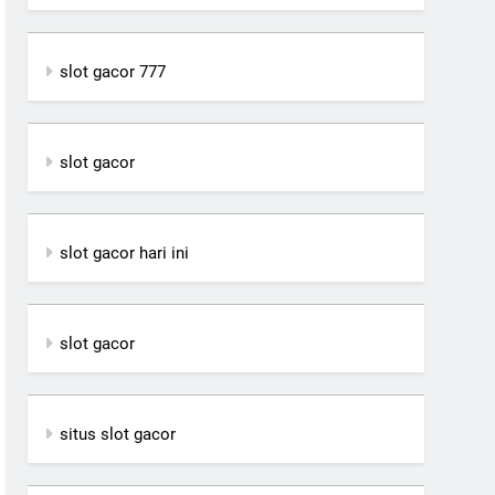
slot gacor 777
slot gacor
slot gacor hari ini
slot gacor
situs slot gacor