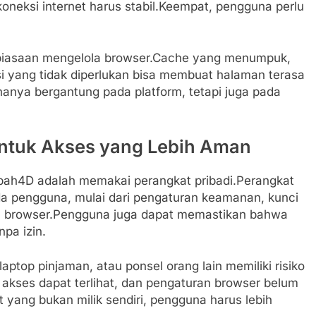
neksi internet harus stabil.Keempat, pengguna perlu
kebiasaan mengelola browser.Cache yang menumpuk,
nsi yang tidak diperlukan bisa membuat halaman terasa
hanya bergantung pada platform, tetapi juga pada
untuk Akses yang Lebih Aman
bah4D adalah memakai perangkat pribadi.Perangkat
da pengguna, mulai dari pengaturan keamanan, kunci
an browser.Pengguna juga dapat memastikan bahwa
pa izin.
ptop pinjaman, atau ponsel orang lain memiliki risiko
at akses dapat terlihat, dan pengaturan browser belum
yang bukan milik sendiri, pengguna harus lebih