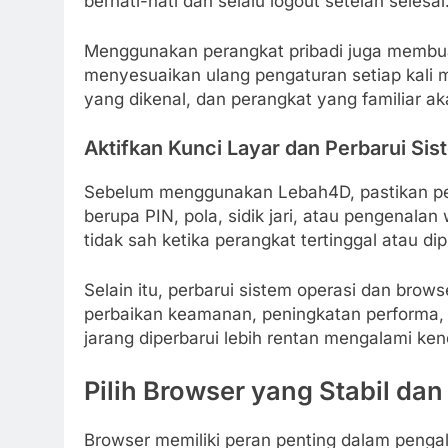
berhati-hati dan selalu logout setelah selesai
Menggunakan perangkat pribadi juga membua
menyesuaikan ulang pengaturan setiap kali
yang dikenal, dan perangkat yang familiar 
Aktifkan Kunci Layar dan Perbarui Sis
Sebelum menggunakan Lebah4D, pastikan pera
berupa PIN, pola, sidik jari, atau pengenal
tidak sah ketika perangkat tertinggal atau dip
Selain itu, perbarui sistem operasi dan br
perbaikan keamanan, peningkatan performa, d
jarang diperbarui lebih rentan mengalami ke
Pilih Browser yang Stabil dan
Browser memiliki peran penting dalam pengala