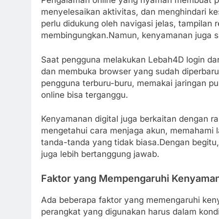
Pengalaman online yang nyaman membuat pe
menyelesaikan aktivitas, dan menghindari kes
perlu didukung oleh navigasi jelas, tampilan 
membingungkan.Namun, kenyamanan juga san
Saat pengguna melakukan Lebah4D login dar
dan membuka browser yang sudah diperbarui, 
pengguna terburu-buru, memakai jaringan p
online bisa terganggu.
Kenyamanan digital juga berkaitan dengan r
mengetahui cara menjaga akun, memahami l
tanda-tanda yang tidak biasa.Dengan begitu,
juga lebih bertanggung jawab.
Faktor yang Mempengaruhi Kenyama
Ada beberapa faktor yang memengaruhi keny
perangkat yang digunakan harus dalam kondis