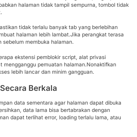
abkan halaman tidak tampil sempurna, tombol tidak
.
tikan tidak terlalu banyak tab yang berlebihan
uat halaman lebih lambat.Jika perangkat terasa
lukan sebelum membuka halaman.
rapa ekstensi pemblokir script, alat privasi
pat mengganggu pemuatan halaman.Nonaktifkan
akses lebih lancar dan minim gangguan.
Secara Berkala
pan data sementara agar halaman dapat dibuka
ibersihkan, data lama bisa bertabrakan dengan
 dapat terlihat error, loading terlalu lama, atau