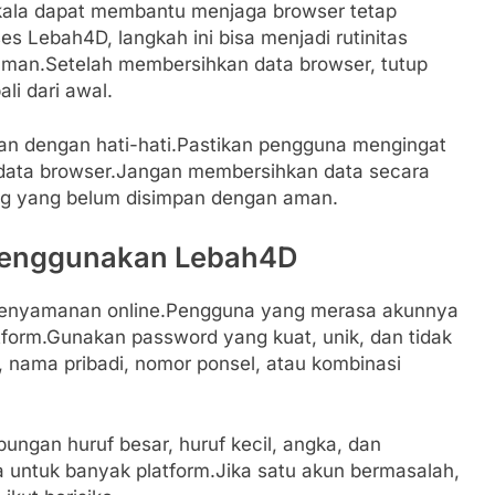
kala dapat membantu menjaga browser tetap
 Lebah4D, langkah ini bisa menjadi rutinitas
aman.Setelah membersihkan data browser, tutup
li dari awal.
an dengan hati-hati.Pastikan pengguna mengingat
 data browser.Jangan membersihkan data secara
ing yang belum disimpan dengan aman.
Menggunakan Lebah4D
 kenyamanan online.Pengguna yang merasa akunnya
form.Gunakan password yang kuat, unik, dan tidak
, nama pribadi, nomor ponsel, atau kombinasi
bungan huruf besar, huruf kecil, angka, dan
untuk banyak platform.Jika satu akun bermasalah,