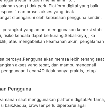
ngguna lebih mudah memahami fitur,
alahan yang tidak perlu.Platform digital yang baik
responsif, dan proses akses yang tidak
gat dipengaruhi oleh kebiasaan pengguna sendiri.
i perangkat yang aman, menggunakan koneksi stabil,
risiko kendala dapat berkurang.Sebaliknya, jika
ublik, atau mengabaikan keamanan akun, pengalaman
asa percaya.Pengguna akan merasa lebih tenang saat
angkah akses yang tepat, dan mampu mengenali
 penggunaan Lebah4D tidak hanya praktis, tetapi
nan Pengguna
amanan saat menggunakan platform digital.Pertama,
i baik.Kedua, browser perlu diperbarui agar