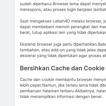
sudah diperbarui.Browser lama dapat menyeb
merespons, atau proses login berjalan lambat
Saat mengakses Lebah4D melalui browser, pas
dapat membebani memori perangkat dan memb
berat, tutup aplikasi lain yang tidak diper
Ekstensi browser juga perlu diperhatikan.Bebe
tambahan, atau add-on yang tidak jelas da
ekstensi yang tidak diperlukan agar proses 
Bersihkan Cache dan Cookie 
Cache dan cookie membantu browser menyim
lebih cepat.Namun, jika terlalu lama tidak d
pembaruan halaman terbaru.Akibatnya, halaman
tidak menampilkan informasi dengan benar.