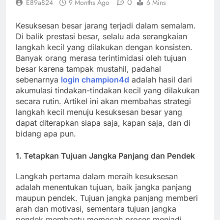
0
E89a824
9 Months Ago
6 Mins
Kesuksesan besar jarang terjadi dalam semalam.
Di balik prestasi besar, selalu ada serangkaian
langkah kecil yang dilakukan dengan konsisten.
Banyak orang merasa terintimidasi oleh tujuan
besar karena tampak mustahil, padahal
sebenarnya
login champion4d
adalah hasil dari
akumulasi tindakan-tindakan kecil yang dilakukan
secara rutin. Artikel ini akan membahas strategi
langkah kecil menuju kesuksesan besar yang
dapat diterapkan siapa saja, kapan saja, dan di
bidang apa pun.
1. Tetapkan Tujuan Jangka Panjang dan Pendek
Langkah pertama dalam meraih kesuksesan
adalah menentukan tujuan, baik jangka panjang
maupun pendek. Tujuan jangka panjang memberi
arah dan motivasi, sementara tujuan jangka
pendek membantu memecah proses menjadi