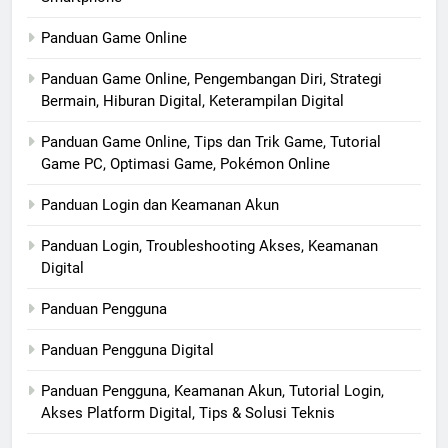
Panduan Game Online
Panduan Game Online, Pengembangan Diri, Strategi
Bermain, Hiburan Digital, Keterampilan Digital
Panduan Game Online, Tips dan Trik Game, Tutorial
Game PC, Optimasi Game, Pokémon Online
Panduan Login dan Keamanan Akun
Panduan Login, Troubleshooting Akses, Keamanan
Digital
Panduan Pengguna
Panduan Pengguna Digital
Panduan Pengguna, Keamanan Akun, Tutorial Login,
Akses Platform Digital, Tips & Solusi Teknis