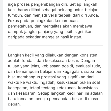
juga proses pengembangan diri. Setiap langkah
kecil harus dilihat sebagai peluang untuk belajar,
tumbuh, dan menjadi versi terbaik dari diri Anda.
Fokus pada peningkatan kemampuan,
pengetahuan, dan mentalitas akan membawa
dampak jangka panjang yang lebih signifikan
daripada sekadar mengejar hasil instan.
Langkah kecil yang dilakukan dengan konsisten
adalah fondasi dari kesuksesan besar. Dengan
tujuan yang jelas, kebiasaan positif, evaluasi rutin,
dan kemampuan belajar dari kegagalan, siapa pun
bisa membangun prestasi yang signifikan dari
waktu ke waktu. Ingatlah, kesuksesan bukan soal
kecepatan, tetapi tentang ketekunan, konsistensi,
dan kesabaran. Setiap langkah kecil hari ini adalah
batu loncatan menuju pencapaian besar di masa
depan.