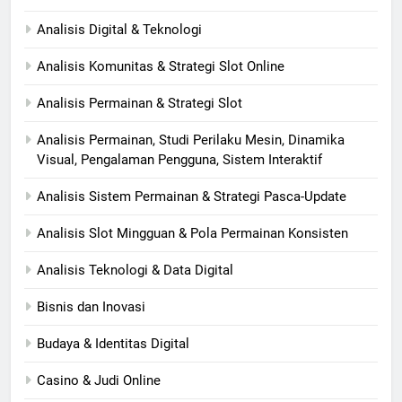
Analisis Digital & Teknologi
Analisis Komunitas & Strategi Slot Online
Analisis Permainan & Strategi Slot
Analisis Permainan, Studi Perilaku Mesin, Dinamika
Visual, Pengalaman Pengguna, Sistem Interaktif
Analisis Sistem Permainan & Strategi Pasca-Update
Analisis Slot Mingguan & Pola Permainan Konsisten
Analisis Teknologi & Data Digital
Bisnis dan Inovasi
Budaya & Identitas Digital
Casino & Judi Online