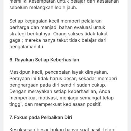
memiliki kesempatan untuk belajar dari kesalahan
sebelum melangkah lebih jauh.
Setiap kegagalan kecil memberi pelajaran
berharga dan menjadi bahan evaluasi untuk
strategi berikutnya. Orang sukses tidak takut
gagal; mereka hanya takut tidak belajar dari
pengalaman itu.
6. Rayakan Setiap Keberhasilan
Meskipun kecil, pencapaian layak dirayakan.
Perayaan ini tidak harus besar; sekadar memberi
penghargaan pada diri sendiri sudah cukup.
Dengan merayakan setiap keberhasilan, Anda
memperkuat motivasi, menjaga semangat tetap
tinggi, dan memperkuat kebiasaan positif.
7. Fokus pada Perbaikan Diri
Kesuksesan besar bukan hanya soal hasil, tetapi