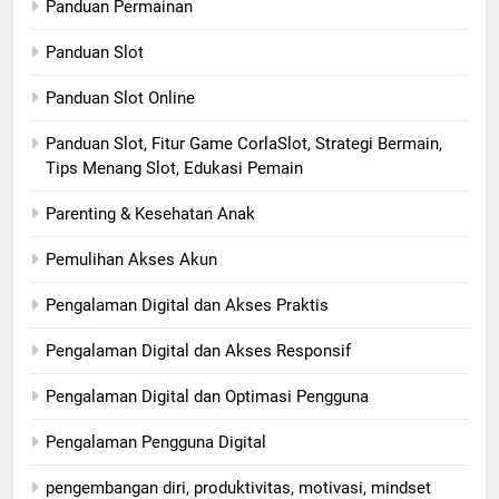
Panduan Permainan
Panduan Slot
Panduan Slot Online
Panduan Slot, Fitur Game CorlaSlot, Strategi Bermain,
Tips Menang Slot, Edukasi Pemain
Parenting & Kesehatan Anak
Pemulihan Akses Akun
Pengalaman Digital dan Akses Praktis
Pengalaman Digital dan Akses Responsif
Pengalaman Digital dan Optimasi Pengguna
Pengalaman Pengguna Digital
pengembangan diri, produktivitas, motivasi, mindset