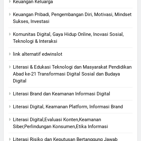
Keuangan Keluarga
Keuangan Pribadi, Pengembangan Diri, Motivasi, Mindset
Sukses, Investasi
Komunitas Digital, Gaya Hidup Online, Inovasi Sosial,
Teknologi & Interaksi
link alternatif edwinslot
Literasi & Edukasi Teknologi dan Masyarakat Pendidikan
Abad ke-21 Transformasi Digital Sosial dan Budaya
Digital
Literasi Brand dan Keamanan Informasi Digital
Literasi Digital, Keamanan Platform, Informasi Brand
Literasi Digital,Evaluasi Konten,Keamanan
Siber,Perlindungan Konsumen,Etika Informasi
Literasi Risiko dan Keputusan Bertanggung Jawab