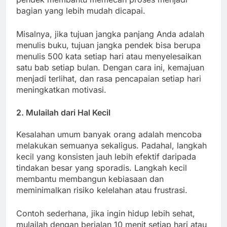
bagian yang lebih mudah dicapai.
Misalnya, jika tujuan jangka panjang Anda adalah
menulis buku, tujuan jangka pendek bisa berupa
menulis 500 kata setiap hari atau menyelesaikan
satu bab setiap bulan. Dengan cara ini, kemajuan
menjadi terlihat, dan rasa pencapaian setiap hari
meningkatkan motivasi.
2. Mulailah dari Hal Kecil
Kesalahan umum banyak orang adalah mencoba
melakukan semuanya sekaligus. Padahal, langkah
kecil yang konsisten jauh lebih efektif daripada
tindakan besar yang sporadis. Langkah kecil
membantu membangun kebiasaan dan
meminimalkan risiko kelelahan atau frustrasi.
Contoh sederhana, jika ingin hidup lebih sehat,
mulailah dengan berjalan 10 menit setiap hari atau