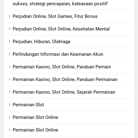
sukses, strategi pencapaian, kebiasaan positif
Perjudian Online, Slot Games, Fitur Bonus
Perjudian Online, Slot Online, Kesehatan Mental
Perjudian, Hiburan, Olahraga
Perlindungan Informasi dan Keamanan Akun
Permainan Kasino, Slot Online, Panduan Pemain
Permainan Kasino, Slot Online, Panduan Permainan
Permainan Kasino, Slot Online, Sejarah Permainan
Permainan Slot
Permainan Slot Online​
Permainan Slot Online