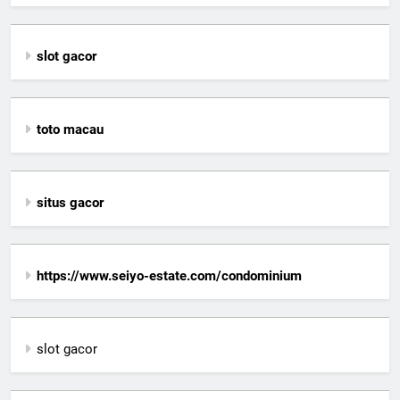
slot gacor
toto macau
situs gacor
https://www.seiyo-estate.com/condominium
slot gacor