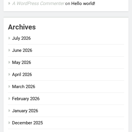
A WordPress Commenter
on
Hello world!
Archives
July 2026
June 2026
May 2026
April 2026
March 2026
February 2026
January 2026
December 2025