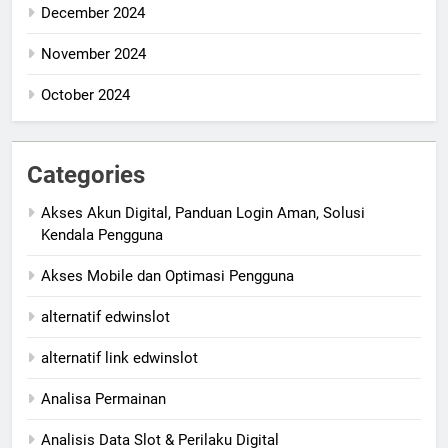
December 2024
November 2024
October 2024
Categories
Akses Akun Digital, Panduan Login Aman, Solusi
Kendala Pengguna
Akses Mobile dan Optimasi Pengguna
alternatif edwinslot
alternatif link edwinslot
Analisa Permainan
Analisis Data Slot & Perilaku Digital