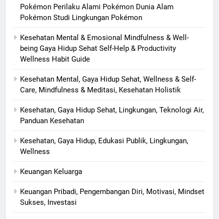
Pokémon Perilaku Alami Pokémon Dunia Alam
Pokémon Studi Lingkungan Pokémon
Kesehatan Mental & Emosional Mindfulness & Well-
being Gaya Hidup Sehat Self-Help & Productivity
Wellness Habit Guide
Kesehatan Mental, Gaya Hidup Sehat, Wellness & Self-
Care, Mindfulness & Meditasi, Kesehatan Holistik
Kesehatan, Gaya Hidup Sehat, Lingkungan, Teknologi Air,
Panduan Kesehatan
Kesehatan, Gaya Hidup, Edukasi Publik, Lingkungan,
Wellness
Keuangan Keluarga
Keuangan Pribadi, Pengembangan Diri, Motivasi, Mindset
Sukses, Investasi