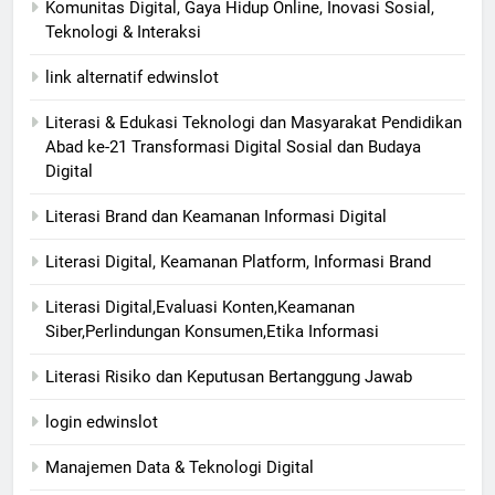
Komunitas Digital, Gaya Hidup Online, Inovasi Sosial,
Teknologi & Interaksi
link alternatif edwinslot
Literasi & Edukasi Teknologi dan Masyarakat Pendidikan
Abad ke-21 Transformasi Digital Sosial dan Budaya
Digital
Literasi Brand dan Keamanan Informasi Digital
Literasi Digital, Keamanan Platform, Informasi Brand
Literasi Digital,Evaluasi Konten,Keamanan
Siber,Perlindungan Konsumen,Etika Informasi
Literasi Risiko dan Keputusan Bertanggung Jawab
login edwinslot
Manajemen Data & Teknologi Digital