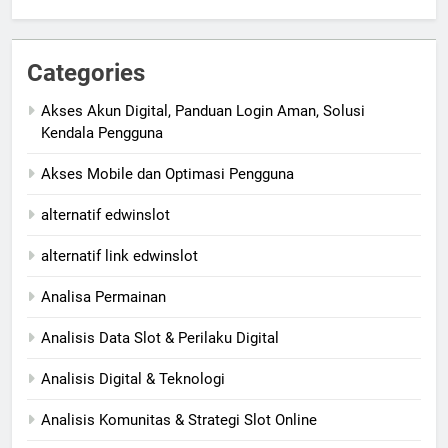
Categories
Akses Akun Digital, Panduan Login Aman, Solusi
Kendala Pengguna
Akses Mobile dan Optimasi Pengguna
alternatif edwinslot
alternatif link edwinslot
Analisa Permainan
Analisis Data Slot & Perilaku Digital
Analisis Digital & Teknologi
Analisis Komunitas & Strategi Slot Online