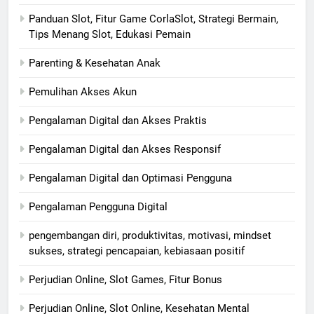
Panduan Slot, Fitur Game CorlaSlot, Strategi Bermain,
Tips Menang Slot, Edukasi Pemain
Parenting & Kesehatan Anak
Pemulihan Akses Akun
Pengalaman Digital dan Akses Praktis
Pengalaman Digital dan Akses Responsif
Pengalaman Digital dan Optimasi Pengguna
Pengalaman Pengguna Digital
pengembangan diri, produktivitas, motivasi, mindset
sukses, strategi pencapaian, kebiasaan positif
Perjudian Online, Slot Games, Fitur Bonus
Perjudian Online, Slot Online, Kesehatan Mental