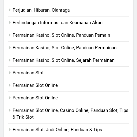
Perjudian, Hiburan, Olahraga
Perlindungan Informasi dan Keamanan Akun
Permainan Kasino, Slot Online, Panduan Pemain
Permainan Kasino, Slot Online, Panduan Permainan
Permainan Kasino, Slot Online, Sejarah Permainan
Permainan Slot
Permainan Slot Online​
Permainan Slot Online
Permainan Slot Online, Casino Online, Panduan Slot, Tips
& Trik Slot
Permainan Slot, Judi Online, Panduan & Tips