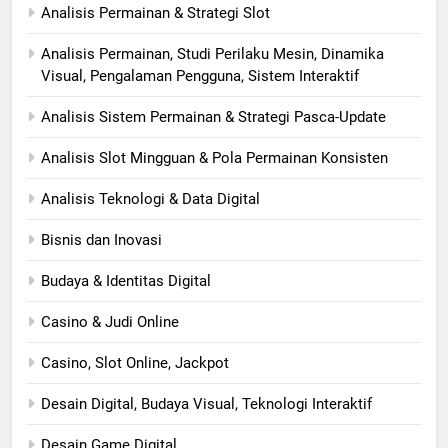
Analisis Permainan & Strategi Slot
Analisis Permainan, Studi Perilaku Mesin, Dinamika
Visual, Pengalaman Pengguna, Sistem Interaktif
Analisis Sistem Permainan & Strategi Pasca-Update
Analisis Slot Mingguan & Pola Permainan Konsisten
Analisis Teknologi & Data Digital
Bisnis dan Inovasi
Budaya & Identitas Digital
Casino & Judi Online
Casino, Slot Online, Jackpot
Desain Digital, Budaya Visual, Teknologi Interaktif
Desain Game Digital