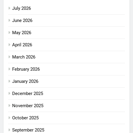
July 2026
June 2026
May 2026
April 2026
March 2026
February 2026
January 2026
December 2025
November 2025
October 2025
September 2025