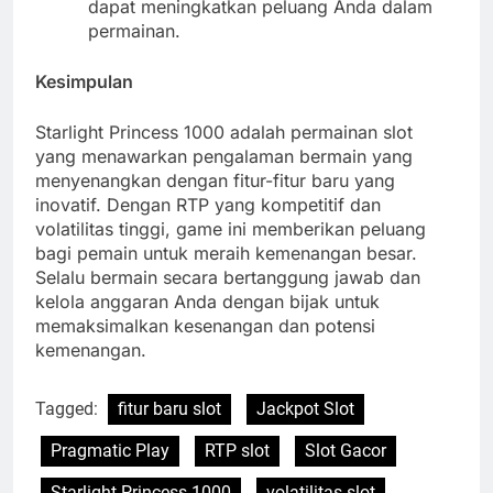
dapat meningkatkan peluang Anda dalam
permainan.
Kesimpulan
Starlight Princess 1000 adalah permainan slot
yang menawarkan pengalaman bermain yang
menyenangkan dengan fitur-fitur baru yang
inovatif. Dengan RTP yang kompetitif dan
volatilitas tinggi, game ini memberikan peluang
bagi pemain untuk meraih kemenangan besar.
Selalu bermain secara bertanggung jawab dan
kelola anggaran Anda dengan bijak untuk
memaksimalkan kesenangan dan potensi
kemenangan.
Tagged:
fitur baru slot​
Jackpot Slot
Pragmatic Play
RTP slot
Slot Gacor
Starlight Princess 1000
volatilitas slot