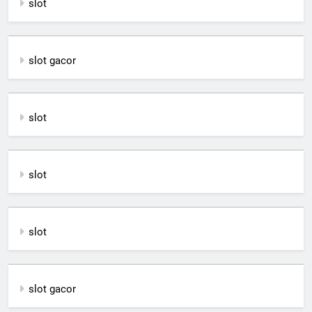
slot
slot gacor
slot
slot
slot
slot gacor