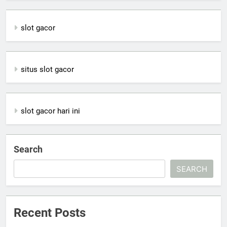
slot gacor
situs slot gacor
slot gacor hari ini
Search
SEARCH
Recent Posts