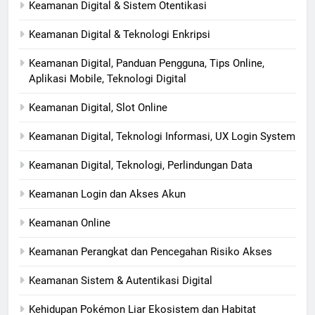
Keamanan Digital & Sistem Otentikasi
Keamanan Digital & Teknologi Enkripsi
Keamanan Digital, Panduan Pengguna, Tips Online,
Aplikasi Mobile, Teknologi Digital
Keamanan Digital, Slot Online
Keamanan Digital, Teknologi Informasi, UX Login System
Keamanan Digital, Teknologi, Perlindungan Data
Keamanan Login dan Akses Akun
Keamanan Online
Keamanan Perangkat dan Pencegahan Risiko Akses
Keamanan Sistem & Autentikasi Digital
Kehidupan Pokémon Liar Ekosistem dan Habitat