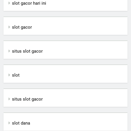
slot gacor hari ini
slot gacor
situs slot gacor
slot
situs slot gacor
slot dana