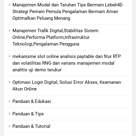
Manajemen Modal dan Taruhan Tips Bermain Lebah4D
Strategi Pemain Pemula Pengalaman Bermain Aman
Optimalkan Peluang Menang
Manajemen Trafik Digital,Stabilitas Sistem
Online,Performa Platform,Infrastruktur
Teknologi,Pengalaman Pengguna
mekanisme slot online analisis paytable dan fitur RTP
dan volatilitas RNG dan varians manajemen modal
analitis uji demo terukur
Optimasi Login Digital, Solusi Error Akses, Keamanan
Akun Online
Panduan & Edukasi
Panduan & Tips
Panduan & Tutorial