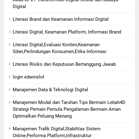
Digital
Literasi Brand dan Keamanan Informasi Digital
Literasi Digital, Keamanan Platform, Informasi Brand
Literasi Digital,Evaluasi Konten,Keamanan
Siber,Perlindungan Konsumen,Etika Informasi
Literasi Risiko dan Keputusan Bertanggung Jawab
login edwinslot
Manajemen Data & Teknologi Digital
Manajemen Modal dan Taruhan Tips Bermain Lebah4D
Strategi Pemain Pemula Pengalaman Bermain Aman
Optimalkan Peluang Menang
Manajemen Trafik Digital,Stabilitas Sistem
Online,Performa Platform,Infrastruktur