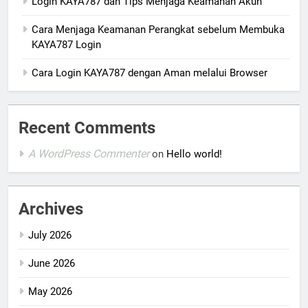
Login KAYA787 dan Tips Menjaga Keamanan Akun
Cara Menjaga Keamanan Perangkat sebelum Membuka
KAYA787 Login
Cara Login KAYA787 dengan Aman melalui Browser
Recent Comments
A WordPress Commenter
on
Hello world!
Archives
July 2026
June 2026
May 2026