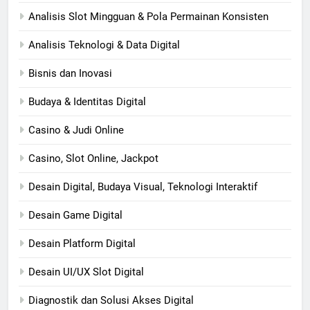
Analisis Slot Mingguan & Pola Permainan Konsisten
Analisis Teknologi & Data Digital
Bisnis dan Inovasi
Budaya & Identitas Digital
Casino & Judi Online
Casino, Slot Online, Jackpot
Desain Digital, Budaya Visual, Teknologi Interaktif
Desain Game Digital
Desain Platform Digital
Desain UI/UX Slot Digital
Diagnostik dan Solusi Akses Digital