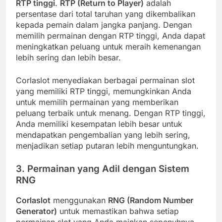
RTP tinggi
.
RTP (Return to Player)
adalah
persentase dari total taruhan yang dikembalikan
kepada pemain dalam jangka panjang. Dengan
memilih permainan dengan RTP tinggi, Anda dapat
meningkatkan peluang untuk meraih kemenangan
lebih sering dan lebih besar.
Corlaslot menyediakan berbagai permainan slot
yang memiliki RTP tinggi, memungkinkan Anda
untuk memilih permainan yang memberikan
peluang terbaik untuk menang. Dengan RTP tinggi,
Anda memiliki kesempatan lebih besar untuk
mendapatkan pengembalian yang lebih sering,
menjadikan setiap putaran lebih menguntungkan.
3.
Permainan yang Adil dengan Sistem
RNG
Corlaslot
menggunakan
RNG (Random Number
Generator)
untuk memastikan bahwa setiap