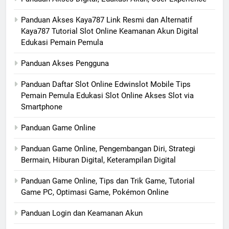
Panduan Akses Kaya787 Link Resmi dan Alternatif
Kaya787 Tutorial Slot Online Keamanan Akun Digital
Edukasi Pemain Pemula
Panduan Akses Pengguna
Panduan Daftar Slot Online Edwinslot Mobile Tips
Pemain Pemula Edukasi Slot Online Akses Slot via
Smartphone
Panduan Game Online
Panduan Game Online, Pengembangan Diri, Strategi
Bermain, Hiburan Digital, Keterampilan Digital
Panduan Game Online, Tips dan Trik Game, Tutorial
Game PC, Optimasi Game, Pokémon Online
Panduan Login dan Keamanan Akun