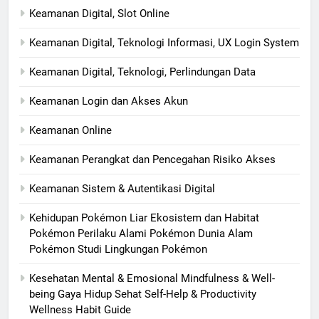
Keamanan Digital, Slot Online
Keamanan Digital, Teknologi Informasi, UX Login System
Keamanan Digital, Teknologi, Perlindungan Data
Keamanan Login dan Akses Akun
Keamanan Online
Keamanan Perangkat dan Pencegahan Risiko Akses
Keamanan Sistem & Autentikasi Digital
Kehidupan Pokémon Liar Ekosistem dan Habitat
Pokémon Perilaku Alami Pokémon Dunia Alam
Pokémon Studi Lingkungan Pokémon
Kesehatan Mental & Emosional Mindfulness & Well-
being Gaya Hidup Sehat Self-Help & Productivity
Wellness Habit Guide