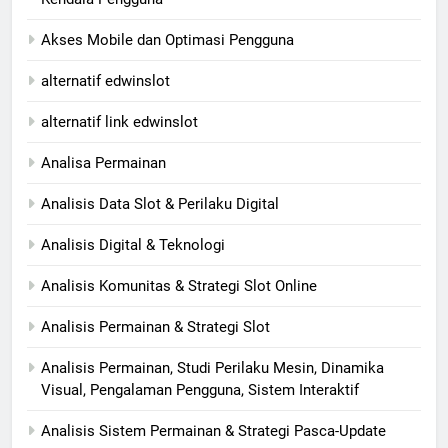
Akses Mobile dan Optimasi Pengguna
alternatif edwinslot
alternatif link edwinslot
Analisa Permainan
Analisis Data Slot & Perilaku Digital
Analisis Digital & Teknologi
Analisis Komunitas & Strategi Slot Online
Analisis Permainan & Strategi Slot
Analisis Permainan, Studi Perilaku Mesin, Dinamika
Visual, Pengalaman Pengguna, Sistem Interaktif
Analisis Sistem Permainan & Strategi Pasca-Update