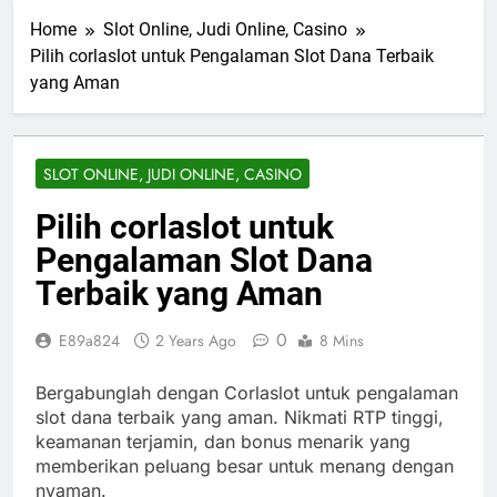
Home
Slot Online, Judi Online, Casino
Pilih corlaslot untuk Pengalaman Slot Dana Terbaik
yang Aman
SLOT ONLINE, JUDI ONLINE, CASINO
Pilih corlaslot untuk
Pengalaman Slot Dana
Terbaik yang Aman
0
E89a824
2 Years Ago
8 Mins
Bergabunglah dengan Corlaslot untuk pengalaman
slot dana terbaik yang aman. Nikmati RTP tinggi,
keamanan terjamin, dan bonus menarik yang
memberikan peluang besar untuk menang dengan
nyaman.