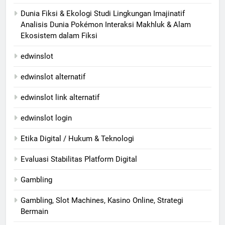
Dunia Fiksi & Ekologi Studi Lingkungan Imajinatif
Analisis Dunia Pokémon Interaksi Makhluk & Alam
Ekosistem dalam Fiksi
edwinslot
edwinslot alternatif
edwinslot link alternatif
edwinslot login
Etika Digital / Hukum & Teknologi
Evaluasi Stabilitas Platform Digital
Gambling
Gambling, Slot Machines, Kasino Online, Strategi
Bermain