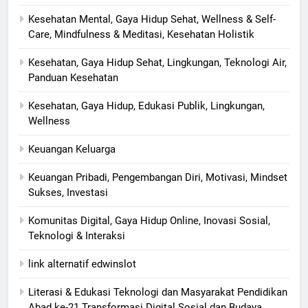
Kesehatan Mental, Gaya Hidup Sehat, Wellness & Self-
Care, Mindfulness & Meditasi, Kesehatan Holistik
Kesehatan, Gaya Hidup Sehat, Lingkungan, Teknologi Air,
Panduan Kesehatan
Kesehatan, Gaya Hidup, Edukasi Publik, Lingkungan,
Wellness
Keuangan Keluarga
Keuangan Pribadi, Pengembangan Diri, Motivasi, Mindset
Sukses, Investasi
Komunitas Digital, Gaya Hidup Online, Inovasi Sosial,
Teknologi & Interaksi
link alternatif edwinslot
Literasi & Edukasi Teknologi dan Masyarakat Pendidikan
Abad ke-21 Transformasi Digital Sosial dan Budaya