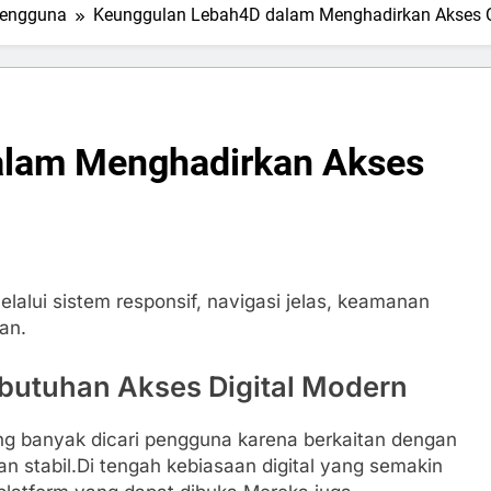
 Pengguna
Keunggulan Lebah4D dalam Menghadirkan Akses On
alam Menghadirkan Akses
lalui sistem responsif, navigasi jelas, keamanan
an.
utuhan Akses Digital Modern
ang banyak dicari pengguna karena berkaitan dengan
an stabil.Di tengah kebiasaan digital yang semakin