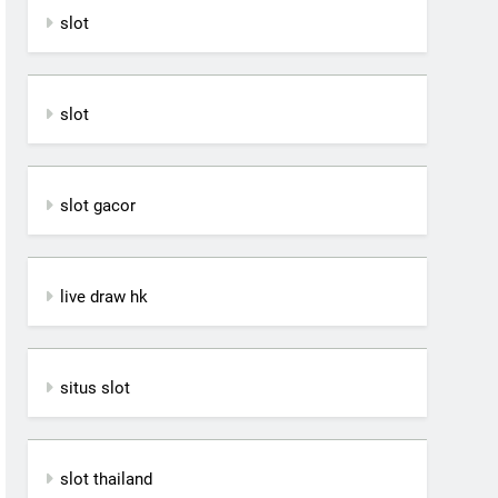
slot
slot
slot gacor
live draw hk
situs slot
slot thailand