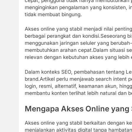
cepat, pengguna tidak hanya membutuhkan p
menginginkan pengalaman yang konsisten, in
tidak membuat bingung.
Akses online yang stabil menjadi nilai pent
berbagai perangkat dan kondisi.Seseorang b
menggunakan jaringan seluler yang berubah-
membutuhkan arahan cepat.Dalam situasi sep
relevan dengan kebutuhan akses yang lebih ef
Dalam konteks SEO, pembahasan tentang Le
brand.Artikel perlu menjawab search intent p
login, resmi, alternatif, keamanan akun, hi
membantu konten terlihat lebih natural dan 
Mengapa Akses Online yang 
Akses online yang stabil berkaitan denga
menjalankan aktivitas digital tanpa hambatan