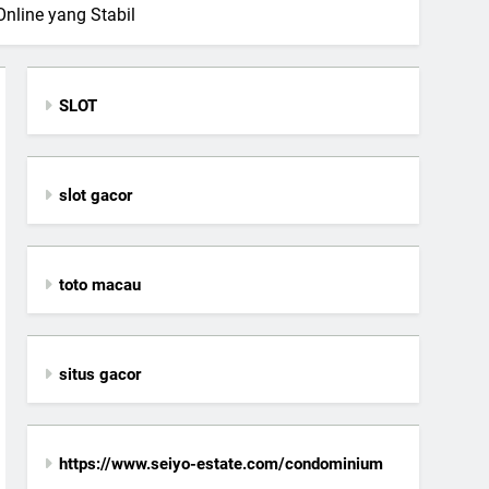
line yang Stabil
SLOT
slot gacor
toto macau
situs gacor
https://www.seiyo-estate.com/condominium