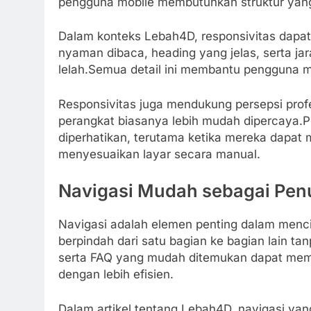
pengguna mobile membutuhkan struktur yang
Dalam konteks Lebah4D, responsivitas dapat 
nyaman dibaca, heading yang jelas, serta j
lelah.Semua detail ini membantu pengguna m
Responsivitas juga mendukung persepsi profe
perangkat biasanya lebih mudah dipercaya
diperhatikan, terutama ketika mereka dapa
menyesuaikan layar secara manual.
Navigasi Mudah sebagai Penu
Navigasi adalah elemen penting dalam menci
berpindah dari satu bagian ke bagian lain tan
serta FAQ yang mudah ditemukan dapat mem
dengan lebih efisien.
Dalam artikel tentang Lebah4D, navigasi yan