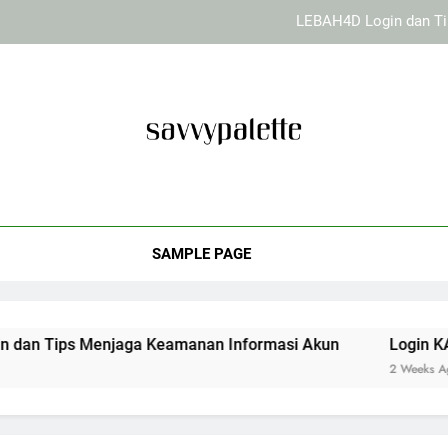
LEBAH4D Login dan Ti
Login KAYA
Cara Menjaga Keamanan Perang
EDWINSLOT Login dan Ti
vy Palette
LEBAH4D Login dan Ti
Desain Kreatif Dan Tips Dekorasi Rumah Dari Savvy Palette. So
Login KAYA
SAMPLE PAGE
Cara Menjaga Keamanan Perang
Menjaga Keamanan Informasi Akun
Login KAYA787 dan
2 Weeks Ago