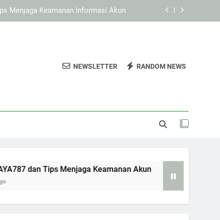
ps Menjaga Keamanan Informasi Akun
787 dan Tips Menjaga Keamanan Akun
kat sebelum Membuka KAYA787 Login
NEWSLETTER
RANDOM NEWS
ps Menjaga Keamanan Informasi Akun
ps Menjaga Keamanan Informasi Akun
lusi Untuk Rumah Impian Anda.
787 dan Tips Menjaga Keamanan Akun
kat sebelum Membuka KAYA787 Login
 Tips Menjaga Keamanan Akun
Cara Menjaga Keamanan
3 Weeks Ago