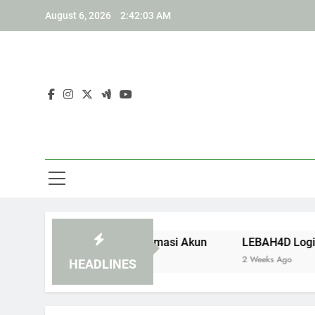
Skip
August 6, 2026
2:42:04 AM
to
content
Sav
Inspirasi 
a Keamanan Informasi Akun
LEBAH4D Login dan Tips 
2 Weeks Ago
HEADLINES