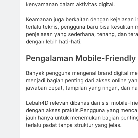
kenyamanan dalam aktivitas digital.
Keamanan juga berkaitan dengan kejelasan in
terlalu teknis, pengguna baru bisa kesulita
penjelasan yang sederhana, tenang, dan t
dengan lebih hati-hati.
Pengalaman Mobile-Friendly 
Banyak pengguna mengenal brand digital mela
menjadi bagian penting dari akses online y
jawaban cepat, tampilan yang ringan, dan n
Lebah4D relevan dibahas dari sisi mobile-fri
dengan akses praktis.Pengguna yang mencari i
jauh hanya untuk menemukan bagian penting
terlalu padat tanpa struktur yang jelas.