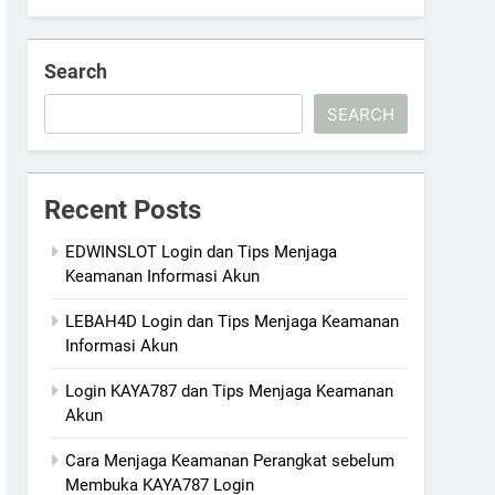
Search
SEARCH
Recent Posts
EDWINSLOT Login dan Tips Menjaga
Keamanan Informasi Akun
LEBAH4D Login dan Tips Menjaga Keamanan
Informasi Akun
Login KAYA787 dan Tips Menjaga Keamanan
Akun
Cara Menjaga Keamanan Perangkat sebelum
Membuka KAYA787 Login