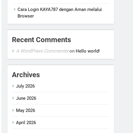
Cara Login KAYA787 dengan Aman melalui
Browser
Recent Comments
A WordPress Commenter
on
Hello world!
Archives
July 2026
June 2026
May 2026
April 2026