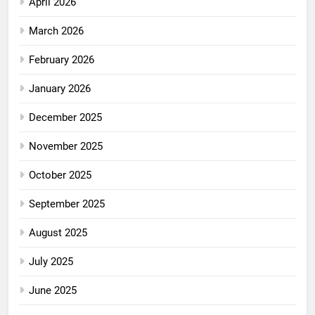
April 2026
March 2026
February 2026
January 2026
December 2025
November 2025
October 2025
September 2025
August 2025
July 2025
June 2025