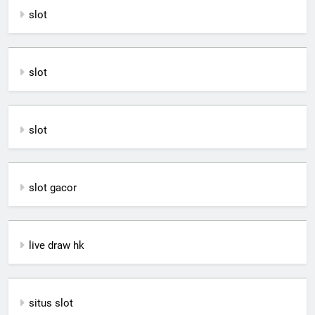
slot
slot
slot
slot gacor
live draw hk
situs slot