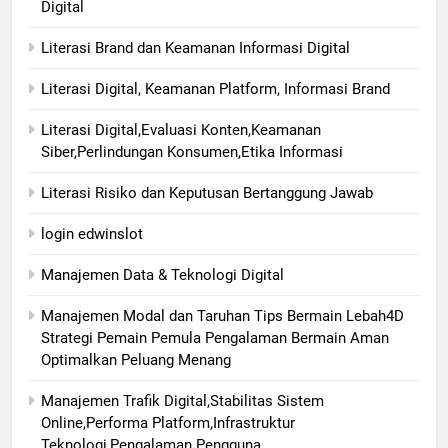
Digital
Literasi Brand dan Keamanan Informasi Digital
Literasi Digital, Keamanan Platform, Informasi Brand
Literasi Digital,Evaluasi Konten,Keamanan
Siber,Perlindungan Konsumen,Etika Informasi
Literasi Risiko dan Keputusan Bertanggung Jawab
login edwinslot
Manajemen Data & Teknologi Digital
Manajemen Modal dan Taruhan Tips Bermain Lebah4D
Strategi Pemain Pemula Pengalaman Bermain Aman
Optimalkan Peluang Menang
Manajemen Trafik Digital,Stabilitas Sistem
Online,Performa Platform,Infrastruktur
Teknologi,Pengalaman Pengguna