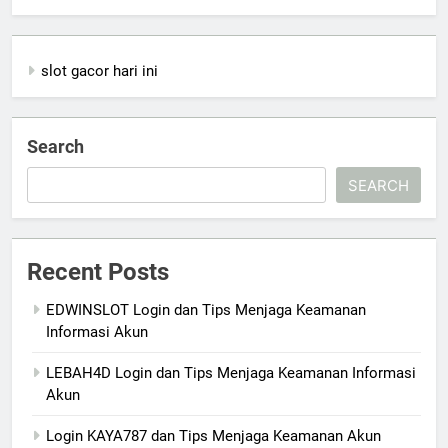
slot gacor hari ini
Search
SEARCH
Recent Posts
EDWINSLOT Login dan Tips Menjaga Keamanan
Informasi Akun
LEBAH4D Login dan Tips Menjaga Keamanan Informasi
Akun
Login KAYA787 dan Tips Menjaga Keamanan Akun