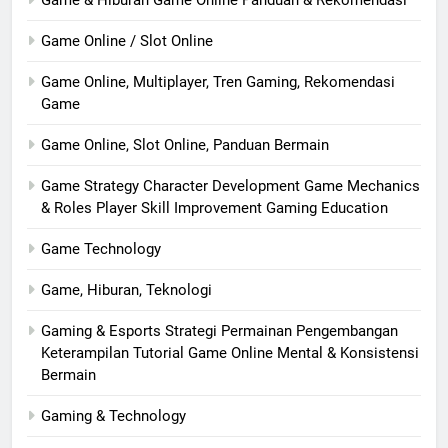
Game & Hiburan Game Online Panduan & Rekomendasi
Game Online / Slot Online
Game Online, Multiplayer, Tren Gaming, Rekomendasi
Game
Game Online, Slot Online, Panduan Bermain
Game Strategy Character Development Game Mechanics
& Roles Player Skill Improvement Gaming Education
Game Technology
Game, Hiburan, Teknologi
Gaming & Esports Strategi Permainan Pengembangan
Keterampilan Tutorial Game Online Mental & Konsistensi
Bermain
Gaming & Technology