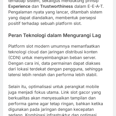
terhadap sistem, sekaligus mendukung prinsip
Experience
dan
Trustworthiness
dalam E-E-A-T.
Pengalaman nyata yang lancar, ditambah sistem
yang dapat diandalkan, membentuk persepsi
positif terhadap sebuah platform slot.
Peran Teknologi dalam Mengurangi Lag
Platform slot modern umumnya memanfaatkan
teknologi cloud dan jaringan distribusi konten
(CDN) untuk menyeimbangkan beban server.
Dengan cara ini, data permainan dapat diakses
dari lokasi terdekat dengan pengguna, sehingga
latensi lebih rendah dan performa lebih stabil.
Selain itu, optimalisasi untuk perangkat mobile
juga menjadi fokus utama. Link slot gacor yang
berkualitas akan menyesuaikan tampilan dan
performa game agar tetap ringan, bahkan ketika
digunakan pada jaringan dengan kecepatan
sedang. Kombinasi infrastruktur dan optimasi