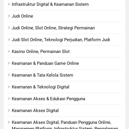
Infrastruktur Digital & Keamanan Sistem
Judi Online
Judi Online, Slot Online, Strategi Permainan
Judi Slot Online, Teknologi Perjudian, Platform Judi
Kasino Online, Permainan Slot
Keamanan & Panduan Game Online
Keamanan & Tata Kelola Sistem
Keamanan & Teknologi Digital
Keamanan Akses & Edukasi Pengguna
Keamanan Akses Digital
Keamanan Akses Digital, Panduan Pengguna Online,
Manajemen Platform, Infrastruktur Sistem, Pengalaman