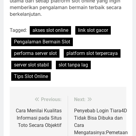
utama dari setiap platform slot online yang ingin
memberikan pengalaman bermain terbaik secara
berkelanjutan.
Tagged:
akses slot online
link slot gacor
Pengalaman Bermain Slot
performa server slot
platform slot terpercaya
server slot stabil
slot tanpa lag
Tips Slot Online
Previous:
Next:
Post
navigation
Cara Menilai Kualitas
Penyebab Login Tiara4D
Informasi pada Situs
Tidak Bisa Dibuka dan
Toto Secara Objektif
Cara
Mengatasinya:Pemetaan