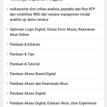
mekanisme slot online analisis paytable dan fitur RTP
dan volatilitas RNG dan varians manajemen modal
analitis uji demo terukur
Optimasi Login Digital, Solusi Error Akses, Keamanan
Akun Online
Panduan & Edukasi
Panduan & Tips
Panduan & Tutorial
Panduan Akses Brand Digital
Panduan Akses dan Keamanan Akun
Panduan Akses Digital
Panduan Akses Digital, Edukasi Akun, User Experience