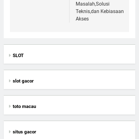
Masalah,Solusi
Teknis,dan Kebiasaan
Akses
SLOT
slot gacor
toto macau
situs gacor