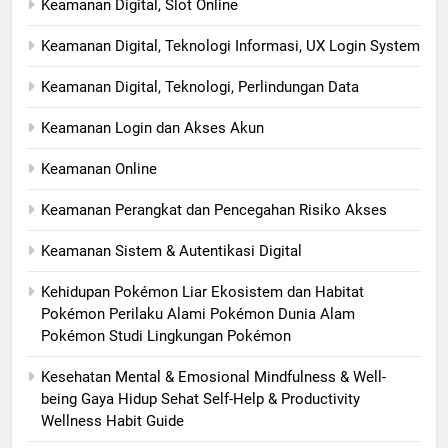
Keamanan Digital, Slot Online
Keamanan Digital, Teknologi Informasi, UX Login System
Keamanan Digital, Teknologi, Perlindungan Data
Keamanan Login dan Akses Akun
Keamanan Online
Keamanan Perangkat dan Pencegahan Risiko Akses
Keamanan Sistem & Autentikasi Digital
Kehidupan Pokémon Liar Ekosistem dan Habitat
Pokémon Perilaku Alami Pokémon Dunia Alam
Pokémon Studi Lingkungan Pokémon
Kesehatan Mental & Emosional Mindfulness & Well-
being Gaya Hidup Sehat Self-Help & Productivity
Wellness Habit Guide