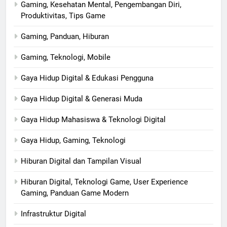
Gaming, Kesehatan Mental, Pengembangan Diri,
Produktivitas, Tips Game
Gaming, Panduan, Hiburan
Gaming, Teknologi, Mobile
Gaya Hidup Digital & Edukasi Pengguna
Gaya Hidup Digital & Generasi Muda
Gaya Hidup Mahasiswa & Teknologi Digital
Gaya Hidup, Gaming, Teknologi
Hiburan Digital dan Tampilan Visual
Hiburan Digital, Teknologi Game, User Experience
Gaming, Panduan Game Modern
Infrastruktur Digital