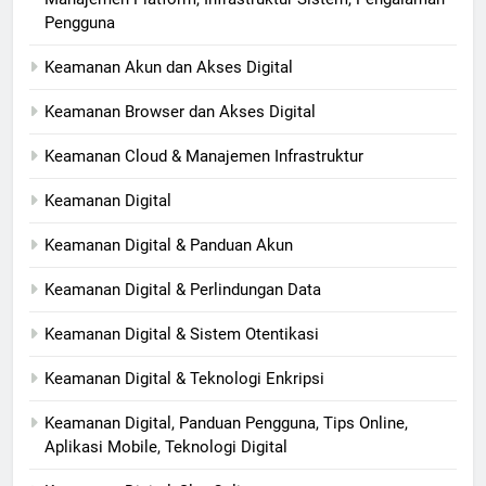
Pengguna
Keamanan Akun dan Akses Digital
Keamanan Browser dan Akses Digital
Keamanan Cloud & Manajemen Infrastruktur
Keamanan Digital
Keamanan Digital & Panduan Akun
Keamanan Digital & Perlindungan Data
Keamanan Digital & Sistem Otentikasi
Keamanan Digital & Teknologi Enkripsi
Keamanan Digital, Panduan Pengguna, Tips Online,
Aplikasi Mobile, Teknologi Digital