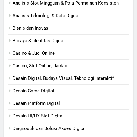
Analisis Slot Mingguan & Pola Permainan Konsisten
Analisis Teknologi & Data Digital
Bisnis dan Inovasi
Budaya & Identitas Digital
Casino & Judi Online
Casino, Slot Online, Jackpot
Desain Digital, Budaya Visual, Teknologi Interaktif
Desain Game Digital
Desain Platform Digital
Desain UI/UX Slot Digital
Diagnostik dan Solusi Akses Digital