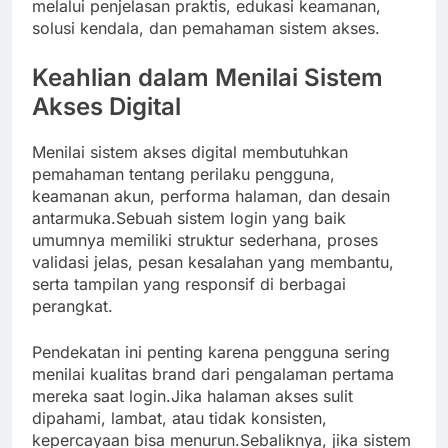
melalui penjelasan praktis, edukasi keamanan,
solusi kendala, dan pemahaman sistem akses.
Keahlian dalam Menilai Sistem
Akses Digital
Menilai sistem akses digital membutuhkan
pemahaman tentang perilaku pengguna,
keamanan akun, performa halaman, dan desain
antarmuka.Sebuah sistem login yang baik
umumnya memiliki struktur sederhana, proses
validasi jelas, pesan kesalahan yang membantu,
serta tampilan yang responsif di berbagai
perangkat.
Pendekatan ini penting karena pengguna sering
menilai kualitas brand dari pengalaman pertama
mereka saat login.Jika halaman akses sulit
dipahami, lambat, atau tidak konsisten,
kepercayaan bisa menurun.Sebaliknya, jika sistem