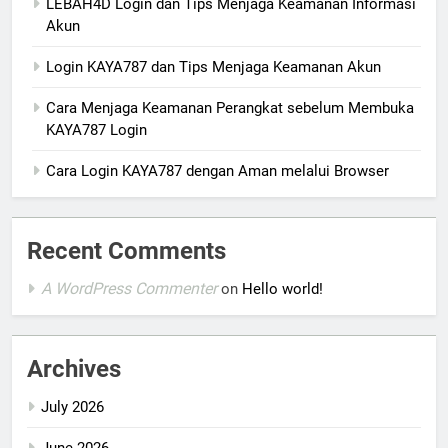
LEBAH4D Login dan Tips Menjaga Keamanan Informasi
Akun
Login KAYA787 dan Tips Menjaga Keamanan Akun
Cara Menjaga Keamanan Perangkat sebelum Membuka
KAYA787 Login
Cara Login KAYA787 dengan Aman melalui Browser
Recent Comments
A WordPress Commenter
on
Hello world!
Archives
July 2026