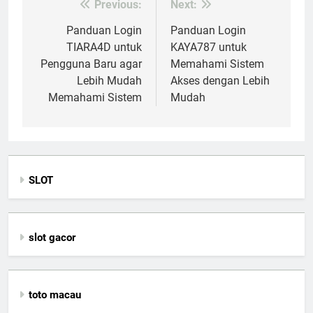
Previous:
Next:
Post
navigation
Panduan Login
Panduan Login
TIARA4D untuk
KAYA787 untuk
Pengguna Baru agar
Memahami Sistem
Lebih Mudah
Akses dengan Lebih
Memahami Sistem
Mudah
SLOT
slot gacor
toto macau