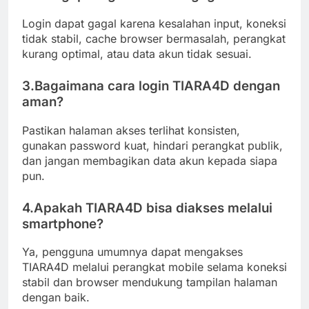
Login dapat gagal karena kesalahan input, koneksi
tidak stabil, cache browser bermasalah, perangkat
kurang optimal, atau data akun tidak sesuai.
3.Bagaimana cara login TIARA4D dengan
aman?
Pastikan halaman akses terlihat konsisten,
gunakan password kuat, hindari perangkat publik,
dan jangan membagikan data akun kepada siapa
pun.
4.Apakah TIARA4D bisa diakses melalui
smartphone?
Ya, pengguna umumnya dapat mengakses
TIARA4D melalui perangkat mobile selama koneksi
stabil dan browser mendukung tampilan halaman
dengan baik.