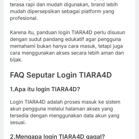
terasa rapi dan mudah digunakan, brand lebih
mudah dipersepsikan sebagai platform yang
profesional.
Karena itu, panduan login TIARA4D perlu disusun
dengan sudut pandang edukatif agar pengguna
memahami bukan hanya cara masuk, tetapi juga
cara menggunakan akses secara lebih aman dan
bijak.
FAQ Seputar Login TIARA4D
1.Apa itu login TIARA4D?
Login TIARA4D adalah proses masuk ke sistem
akun pengguna melalui halaman akses yang
tersedia dengan menggunakan data akun yang
sesuai.
2.Mengapa login TIARA4D gagal?