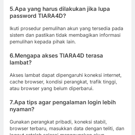
5.Apa yang harus dilakukan jika lupa
password TIARA4D?
Ikuti prosedur pemulihan akun yang tersedia pada
sistem dan pastikan tidak membagikan informasi
pemulihan kepada pihak lain.
6.Mengapa akses TIARA4D terasa
lambat?
Akses lambat dapat dipengaruhi koneksi internet,
cache browser, kondisi perangkat, trafik tinggi,
atau browser yang belum diperbarui.
7.Apa tips agar pengalaman login lebih
nyaman?
Gunakan perangkat pribadi, koneksi stabil,
browser terbaru, masukkan data dengan teliti, dan
logout setelah selesai menggunakan akun.