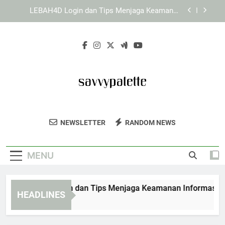
Skip
Login KAYA787 dan Tips Menjaga Keamanan
to
Akun
content
Cara Menjaga Keamanan Perangkat sebelum
Membuka KAYA787 Login
EDWINSLOT Login dan Tips Menjaga Keamanan
Informasi Akun
LEBAH4D Login dan Tips Menjaga Keamanan
Informasi Akun
Login KAYA787 dan Tips Menjaga Keamanan
Akun
Savvy Palette
Inspirasi Desain Kreatif Dan Tips Dekorasi
Cara Menjaga Keamanan Perangkat sebelum
NEWSLETTER
RANDOM NEWS
Membuka KAYA787 Login
Rumah Dari Savvy Palette. Solusi Untuk
Rumah Impian Anda.
MENU
DWINSLOT Login dan Tips Menjaga Keamanan Informasi Akun
HEADLINES
Weeks Ago