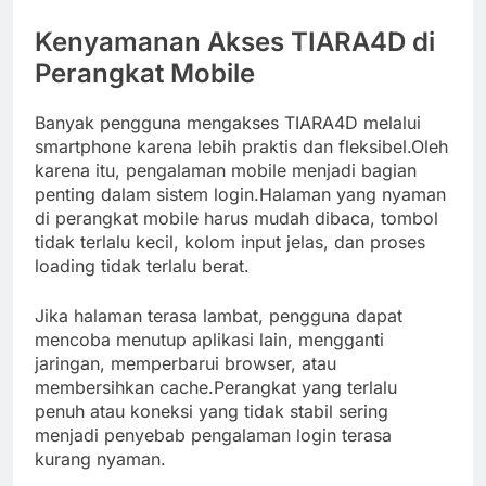
Kenyamanan Akses TIARA4D di
Perangkat Mobile
Banyak pengguna mengakses TIARA4D melalui
smartphone karena lebih praktis dan fleksibel.Oleh
karena itu, pengalaman mobile menjadi bagian
penting dalam sistem login.Halaman yang nyaman
di perangkat mobile harus mudah dibaca, tombol
tidak terlalu kecil, kolom input jelas, dan proses
loading tidak terlalu berat.
Jika halaman terasa lambat, pengguna dapat
mencoba menutup aplikasi lain, mengganti
jaringan, memperbarui browser, atau
membersihkan cache.Perangkat yang terlalu
penuh atau koneksi yang tidak stabil sering
menjadi penyebab pengalaman login terasa
kurang nyaman.