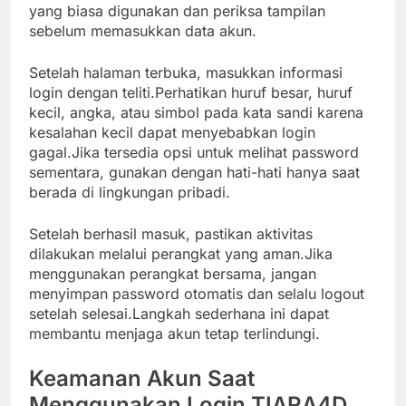
yang biasa digunakan dan periksa tampilan
sebelum memasukkan data akun.
Setelah halaman terbuka, masukkan informasi
login dengan teliti.Perhatikan huruf besar, huruf
kecil, angka, atau simbol pada kata sandi karena
kesalahan kecil dapat menyebabkan login
gagal.Jika tersedia opsi untuk melihat password
sementara, gunakan dengan hati-hati hanya saat
berada di lingkungan pribadi.
Setelah berhasil masuk, pastikan aktivitas
dilakukan melalui perangkat yang aman.Jika
menggunakan perangkat bersama, jangan
menyimpan password otomatis dan selalu logout
setelah selesai.Langkah sederhana ini dapat
membantu menjaga akun tetap terlindungi.
Keamanan Akun Saat
Menggunakan Login TIARA4D