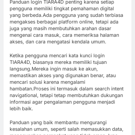
Panduan login TIARA4D penting karena setiap
pengguna memiliki tingkat pemahaman digital
yang berbeda.Ada pengguna yang sudah terbiasa
mengakses berbagai platform online, tetapi ada
juga yang masih membutuhkan arahan dasar
mengenai cara masuk, cara memeriksa halaman
akses, dan cara mengatasi kendala umum.
Ketika pengguna mencari kata kunci login
TIARA4D, biasanya mereka memiliki tujuan
langsung.Mereka ingin masuk ke akun,
memastikan akses yang digunakan benar, atau
mencari solusi karena mengalami
hambatan.Proses ini termasuk dalam search intent
navigational, tetapi tetap membutuhkan dukungan
informasi agar pengalaman pengguna menjadi
lebih baik.
Panduan yang baik membantu mengurangi
kesalahan umum, seperti salah memasukkan data,