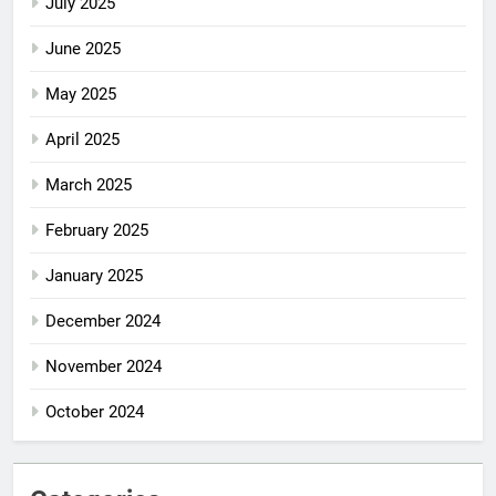
July 2025
June 2025
May 2025
April 2025
March 2025
February 2025
January 2025
December 2024
November 2024
October 2024