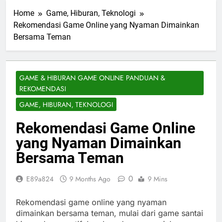
Home
Game, Hiburan, Teknologi
Rekomendasi Game Online yang Nyaman Dimainkan
Bersama Teman
GAME & HIBURAN GAME ONLINE PANDUAN &
REKOMENDASI
GAME, HIBURAN, TEKNOLOGI
Rekomendasi Game Online
yang Nyaman Dimainkan
Bersama Teman
0
E89a824
9 Months Ago
9 Mins
Rekomendasi game online yang nyaman
dimainkan bersama teman, mulai dari game santai