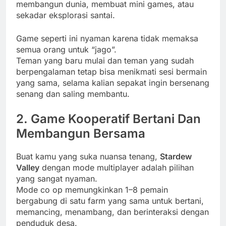
membangun dunia, membuat mini games, atau
sekadar eksplorasi santai.
Game seperti ini nyaman karena tidak memaksa
semua orang untuk “jago”.
Teman yang baru mulai dan teman yang sudah
berpengalaman tetap bisa menikmati sesi bermain
yang sama, selama kalian sepakat ingin bersenang
senang dan saling membantu.
2. Game Kooperatif Bertani Dan
Membangun Bersama
Buat kamu yang suka nuansa tenang,
Stardew
Valley
dengan mode multiplayer adalah pilihan
yang sangat nyaman.
Mode co op memungkinkan 1–8 pemain
bergabung di satu farm yang sama untuk bertani,
memancing, menambang, dan berinteraksi dengan
penduduk desa.