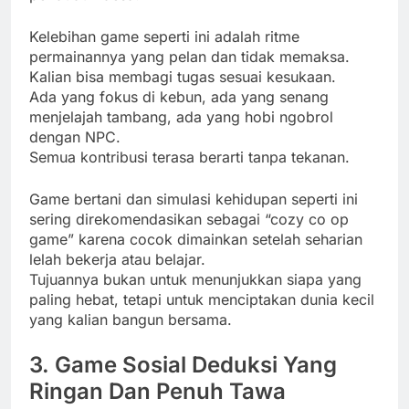
Kelebihan game seperti ini adalah ritme
permainannya yang pelan dan tidak memaksa.
Kalian bisa membagi tugas sesuai kesukaan.
Ada yang fokus di kebun, ada yang senang
menjelajah tambang, ada yang hobi ngobrol
dengan NPC.
Semua kontribusi terasa berarti tanpa tekanan.
Game bertani dan simulasi kehidupan seperti ini
sering direkomendasikan sebagai “cozy co op
game” karena cocok dimainkan setelah seharian
lelah bekerja atau belajar.
Tujuannya bukan untuk menunjukkan siapa yang
paling hebat, tetapi untuk menciptakan dunia kecil
yang kalian bangun bersama.
3. Game Sosial Deduksi Yang
Ringan Dan Penuh Tawa