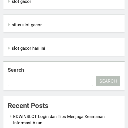
slot gacor
situs slot gacor
slot gacor hari ini
Search
SEARCH
Recent Posts
EDWINSLOT Login dan Tips Menjaga Keamanan
Informasi Akun