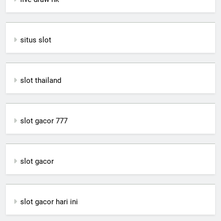
situs slot
slot thailand
slot gacor 777
slot gacor
slot gacor hari ini