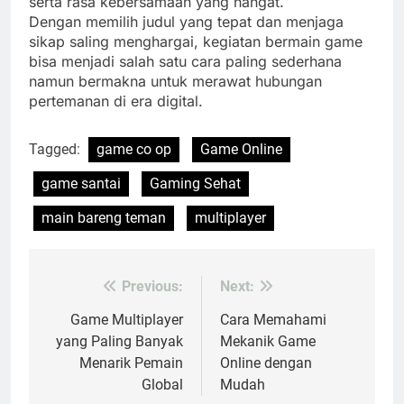
serta rasa kebersamaan yang hangat.
Dengan memilih judul yang tepat dan menjaga
sikap saling menghargai, kegiatan bermain game
bisa menjadi salah satu cara paling sederhana
namun bermakna untuk merawat hubungan
pertemanan di era digital.
Tagged:
game co op
Game Online
game santai
Gaming Sehat
main bareng teman
multiplayer
Previous:
Next:
Post
navigation
Game Multiplayer
Cara Memahami
yang Paling Banyak
Mekanik Game
Menarik Pemain
Online dengan
Global
Mudah