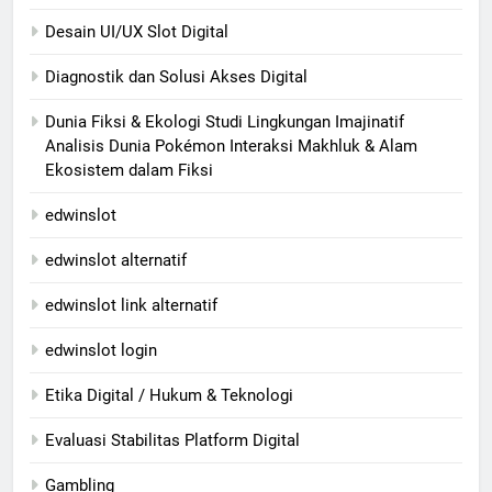
Desain UI/UX Slot Digital
Diagnostik dan Solusi Akses Digital
Dunia Fiksi & Ekologi Studi Lingkungan Imajinatif
Analisis Dunia Pokémon Interaksi Makhluk & Alam
Ekosistem dalam Fiksi
edwinslot
edwinslot alternatif
edwinslot link alternatif
edwinslot login
Etika Digital / Hukum & Teknologi
Evaluasi Stabilitas Platform Digital
Gambling