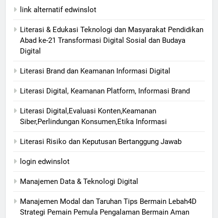
link alternatif edwinslot
Literasi & Edukasi Teknologi dan Masyarakat Pendidikan
Abad ke-21 Transformasi Digital Sosial dan Budaya
Digital
Literasi Brand dan Keamanan Informasi Digital
Literasi Digital, Keamanan Platform, Informasi Brand
Literasi Digital,Evaluasi Konten,Keamanan
Siber,Perlindungan Konsumen,Etika Informasi
Literasi Risiko dan Keputusan Bertanggung Jawab
login edwinslot
Manajemen Data & Teknologi Digital
Manajemen Modal dan Taruhan Tips Bermain Lebah4D
Strategi Pemain Pemula Pengalaman Bermain Aman