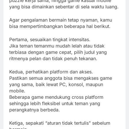
puzzle kerja sama, hingga game kasual mobile
yang bisa dimainkan sebentar di sela waktu luang.
Agar pengalaman bermain tetap nyaman, kamu
bisa mempertimbangkan beberapa hal berikut.
Pertama, sesuaikan tingkat intensitas.
Jika teman temanmu mudah lelah atau tidak
terbiasa dengan game cepat, pilih judul yang
ritmenya pelan dan tidak penuh tekanan.
Kedua, perhatikan platform dan akses.
Pastikan semua anggota bisa mengakses game
yang sama, baik lewat PC, konsol, maupun
mobile.
Beberapa game mendukung cross platform
sehingga lebih fleksibel untuk teman yang
perangkatnya berbeda.
Ketiga, sepakati “aturan tidak tertulis” sebelum