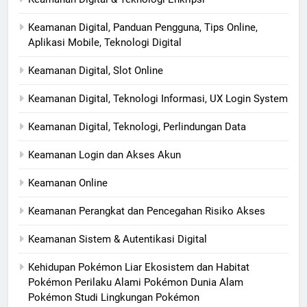
Keamanan Digital, Panduan Pengguna, Tips Online,
Aplikasi Mobile, Teknologi Digital
Keamanan Digital, Slot Online
Keamanan Digital, Teknologi Informasi, UX Login System
Keamanan Digital, Teknologi, Perlindungan Data
Keamanan Login dan Akses Akun
Keamanan Online
Keamanan Perangkat dan Pencegahan Risiko Akses
Keamanan Sistem & Autentikasi Digital
Kehidupan Pokémon Liar Ekosistem dan Habitat
Pokémon Perilaku Alami Pokémon Dunia Alam
Pokémon Studi Lingkungan Pokémon