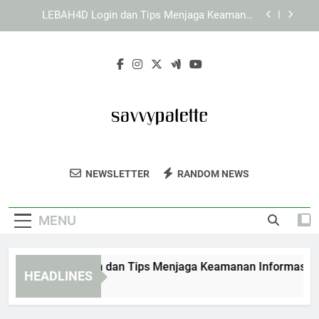
Skip
Login KAYA787 dan Tips Menjaga Keamanan
to
Akun
content
Cara Menjaga Keamanan Perangkat sebelum
Membuka KAYA787 Login
EDWINSLOT Login dan Tips Menjaga Keamanan
Informasi Akun
LEBAH4D Login dan Tips Menjaga Keamanan
Informasi Akun
Login KAYA787 dan Tips Menjaga Keamanan
Akun
Savvy Palette
Inspirasi Desain Kreatif Dan Tips Dekorasi
Cara Menjaga Keamanan Perangkat sebelum
NEWSLETTER
RANDOM NEWS
Membuka KAYA787 Login
Rumah Dari Savvy Palette. Solusi Untuk
Rumah Impian Anda.
MENU
DWINSLOT Login dan Tips Menjaga Keamanan Informasi Akun
HEADLINES
Weeks Ago