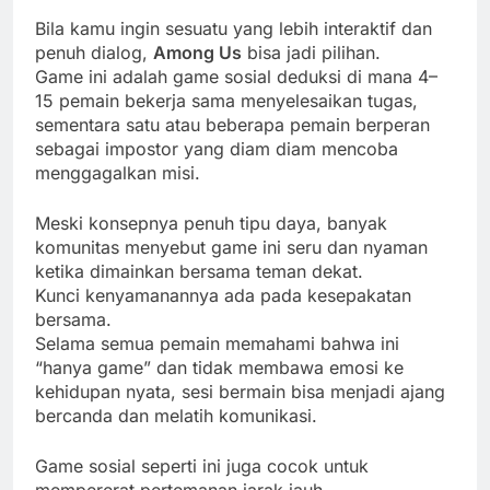
Bila kamu ingin sesuatu yang lebih interaktif dan
penuh dialog,
Among Us
bisa jadi pilihan.
Game ini adalah game sosial deduksi di mana 4–
15 pemain bekerja sama menyelesaikan tugas,
sementara satu atau beberapa pemain berperan
sebagai impostor yang diam diam mencoba
menggagalkan misi.
Meski konsepnya penuh tipu daya, banyak
komunitas menyebut game ini seru dan nyaman
ketika dimainkan bersama teman dekat.
Kunci kenyamanannya ada pada kesepakatan
bersama.
Selama semua pemain memahami bahwa ini
“hanya game” dan tidak membawa emosi ke
kehidupan nyata, sesi bermain bisa menjadi ajang
bercanda dan melatih komunikasi.
Game sosial seperti ini juga cocok untuk
mempererat pertemanan jarak jauh.