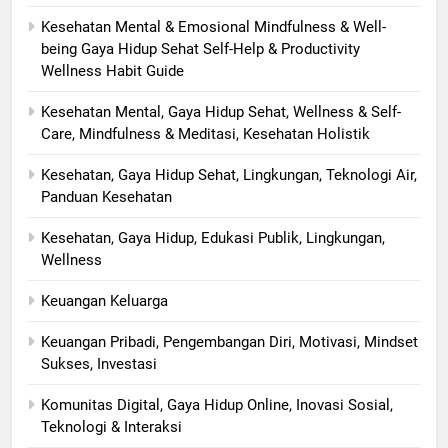
Kesehatan Mental & Emosional Mindfulness & Well-
being Gaya Hidup Sehat Self-Help & Productivity
Wellness Habit Guide
Kesehatan Mental, Gaya Hidup Sehat, Wellness & Self-
Care, Mindfulness & Meditasi, Kesehatan Holistik
Kesehatan, Gaya Hidup Sehat, Lingkungan, Teknologi Air,
Panduan Kesehatan
Kesehatan, Gaya Hidup, Edukasi Publik, Lingkungan,
Wellness
Keuangan Keluarga
Keuangan Pribadi, Pengembangan Diri, Motivasi, Mindset
Sukses, Investasi
Komunitas Digital, Gaya Hidup Online, Inovasi Sosial,
Teknologi & Interaksi