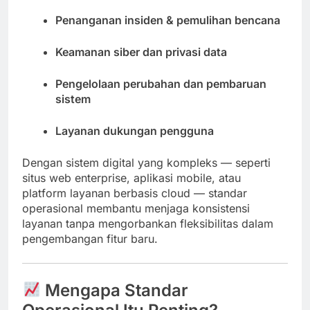
Penanganan insiden & pemulihan bencana
Keamanan siber dan privasi data
Pengelolaan perubahan dan pembaruan
sistem
Layanan dukungan pengguna
Dengan sistem digital yang kompleks — seperti
situs web enterprise, aplikasi mobile, atau
platform layanan berbasis cloud — standar
operasional membantu menjaga konsistensi
layanan tanpa mengorbankan fleksibilitas dalam
pengembangan fitur baru.
Mengapa Standar