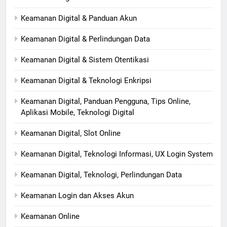
Keamanan Digital & Panduan Akun
Keamanan Digital & Perlindungan Data
Keamanan Digital & Sistem Otentikasi
Keamanan Digital & Teknologi Enkripsi
Keamanan Digital, Panduan Pengguna, Tips Online,
Aplikasi Mobile, Teknologi Digital
Keamanan Digital, Slot Online
Keamanan Digital, Teknologi Informasi, UX Login System
Keamanan Digital, Teknologi, Perlindungan Data
Keamanan Login dan Akses Akun
Keamanan Online