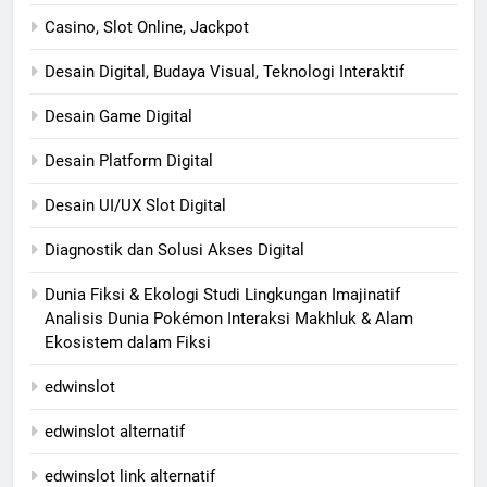
Casino, Slot Online, Jackpot
Desain Digital, Budaya Visual, Teknologi Interaktif
Desain Game Digital
Desain Platform Digital
Desain UI/UX Slot Digital
Diagnostik dan Solusi Akses Digital
Dunia Fiksi & Ekologi Studi Lingkungan Imajinatif
Analisis Dunia Pokémon Interaksi Makhluk & Alam
Ekosistem dalam Fiksi
edwinslot
edwinslot alternatif
edwinslot link alternatif