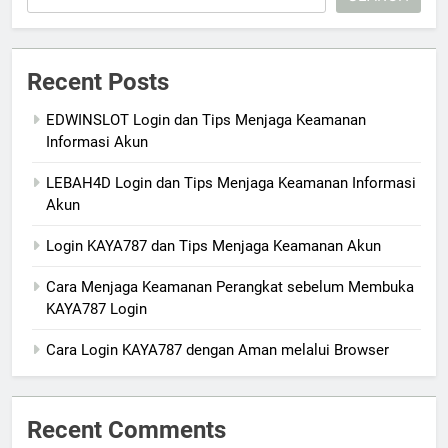
Recent Posts
EDWINSLOT Login dan Tips Menjaga Keamanan
Informasi Akun
LEBAH4D Login dan Tips Menjaga Keamanan Informasi
Akun
Login KAYA787 dan Tips Menjaga Keamanan Akun
Cara Menjaga Keamanan Perangkat sebelum Membuka
KAYA787 Login
Cara Login KAYA787 dengan Aman melalui Browser
Recent Comments