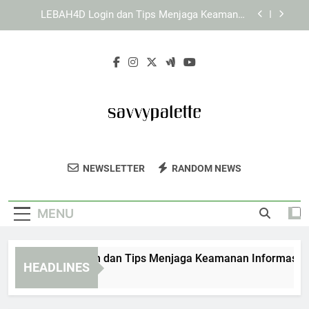
Skip
Login KAYA787 dan Tips Menjaga Keamanan
to
Akun
content
Cara Menjaga Keamanan Perangkat sebelum
Membuka KAYA787 Login
EDWINSLOT Login dan Tips Menjaga Keamanan
Informasi Akun
LEBAH4D Login dan Tips Menjaga Keamanan
Informasi Akun
Login KAYA787 dan Tips Menjaga Keamanan
Akun
Savvy Palette
Inspirasi Desain Kreatif Dan Tips Dekorasi
Cara Menjaga Keamanan Perangkat sebelum
NEWSLETTER
RANDOM NEWS
Membuka KAYA787 Login
Rumah Dari Savvy Palette. Solusi Untuk
Rumah Impian Anda.
MENU
DWINSLOT Login dan Tips Menjaga Keamanan Informasi Akun
HEADLINES
Weeks Ago