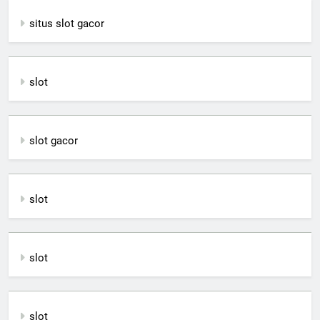
situs slot gacor
slot
slot gacor
slot
slot
slot