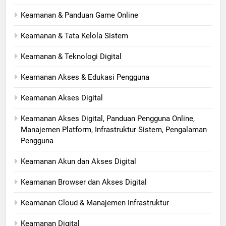
Keamanan & Panduan Game Online
Keamanan & Tata Kelola Sistem
Keamanan & Teknologi Digital
Keamanan Akses & Edukasi Pengguna
Keamanan Akses Digital
Keamanan Akses Digital, Panduan Pengguna Online,
Manajemen Platform, Infrastruktur Sistem, Pengalaman
Pengguna
Keamanan Akun dan Akses Digital
Keamanan Browser dan Akses Digital
Keamanan Cloud & Manajemen Infrastruktur
Keamanan Digital