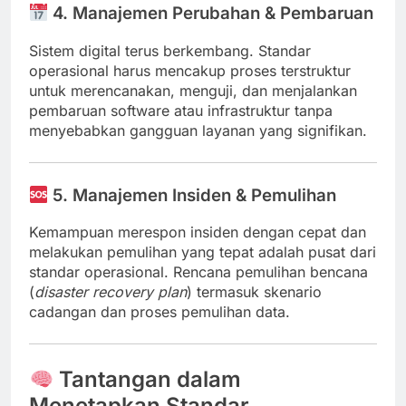
4. Manajemen Perubahan & Pembaruan
Sistem digital terus berkembang. Standar
operasional harus mencakup proses terstruktur
untuk merencanakan, menguji, dan menjalankan
pembaruan software atau infrastruktur tanpa
menyebabkan gangguan layanan yang signifikan.
5. Manajemen Insiden & Pemulihan
Kemampuan merespon insiden dengan cepat dan
melakukan pemulihan yang tepat adalah pusat dari
standar operasional. Rencana pemulihan bencana
(
disaster recovery plan
) termasuk skenario
cadangan dan proses pemulihan data.
Tantangan dalam
Menetapkan Standar