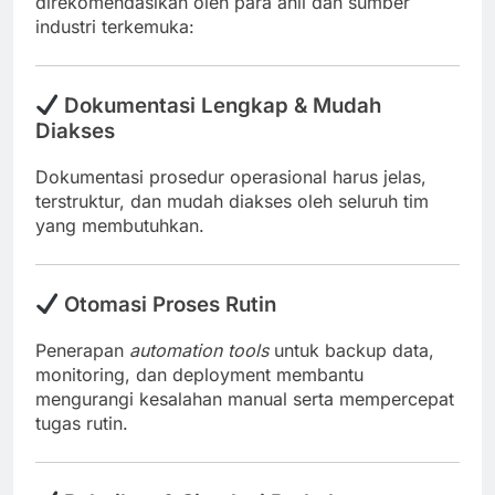
direkomendasikan oleh para ahli dan sumber
industri terkemuka:
Dokumentasi Lengkap & Mudah
Diakses
Dokumentasi prosedur operasional harus jelas,
terstruktur, dan mudah diakses oleh seluruh tim
yang membutuhkan.
Otomasi Proses Rutin
Penerapan
automation tools
untuk backup data,
monitoring, dan deployment membantu
mengurangi kesalahan manual serta mempercepat
tugas rutin.