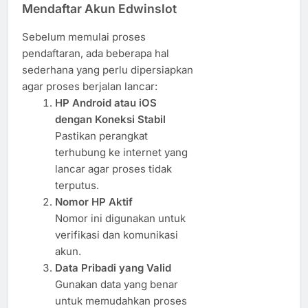
Mendaftar Akun Edwinslot
Sebelum memulai proses
pendaftaran, ada beberapa hal
sederhana yang perlu dipersiapkan
agar proses berjalan lancar:
HP Android atau iOS
dengan Koneksi Stabil
Pastikan perangkat
terhubung ke internet yang
lancar agar proses tidak
terputus.
Nomor HP Aktif
Nomor ini digunakan untuk
verifikasi dan komunikasi
akun.
Data Pribadi yang Valid
Gunakan data yang benar
untuk memudahkan proses