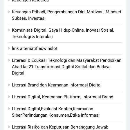
Keuangan Pribadi, Pengembangan Diri, Motivasi, Mindset
Sukses, Investasi
Komunitas Digital, Gaya Hidup Online, Inovasi Sosial,
Teknologi & Interaksi
link alternatif edwinslot
Literasi & Edukasi Teknologi dan Masyarakat Pendidikan
Abad ke-21 Transformasi Digital Sosial dan Budaya
Digital
Literasi Brand dan Keamanan Informasi Digital
Literasi Digital, Keamanan Platform, Informasi Brand
Literasi Digital,Evaluasi Konten,Keamanan
Siber,Perlindungan Konsumen,Etika Informasi
Literasi Risiko dan Keputusan Bertanggung Jawab