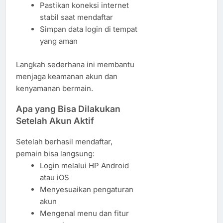
Pastikan koneksi internet
stabil saat mendaftar
Simpan data login di tempat
yang aman
Langkah sederhana ini membantu
menjaga keamanan akun dan
kenyamanan bermain.
Apa yang Bisa Dilakukan
Setelah Akun Aktif
Setelah berhasil mendaftar,
pemain bisa langsung:
Login melalui HP Android
atau iOS
Menyesuaikan pengaturan
akun
Mengenal menu dan fitur