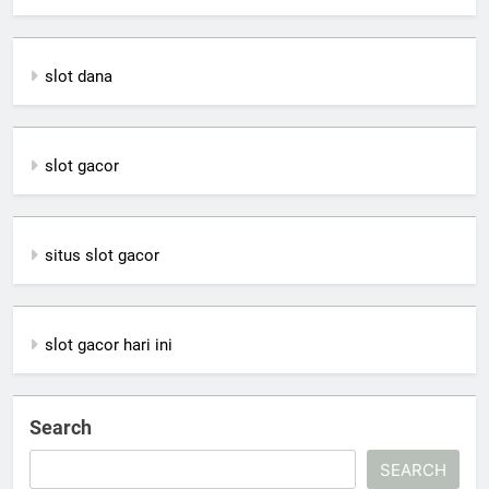
slot dana
slot gacor
situs slot gacor
slot gacor hari ini
Search
SEARCH