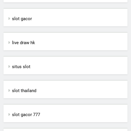
slot gacor
live draw hk
situs slot
slot thailand
slot gacor 777