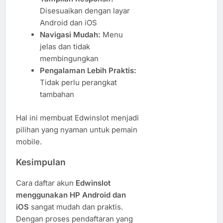
Disesuaikan dengan layar
Android dan iOS
Navigasi Mudah:
Menu
jelas dan tidak
membingungkan
Pengalaman Lebih Praktis:
Tidak perlu perangkat
tambahan
Hal ini membuat Edwinslot menjadi
pilihan yang nyaman untuk pemain
mobile.
Kesimpulan
Cara daftar akun
Edwinslot
menggunakan HP Android dan
iOS
sangat mudah dan praktis.
Dengan proses pendaftaran yang