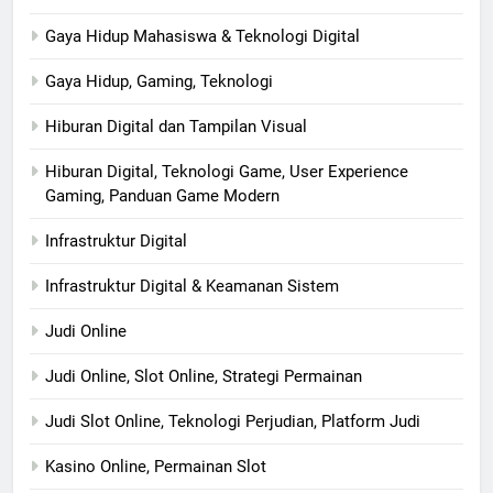
Gaya Hidup Mahasiswa & Teknologi Digital
Gaya Hidup, Gaming, Teknologi
Hiburan Digital dan Tampilan Visual
Hiburan Digital, Teknologi Game, User Experience
Gaming, Panduan Game Modern
Infrastruktur Digital
Infrastruktur Digital & Keamanan Sistem
Judi Online
Judi Online, Slot Online, Strategi Permainan
Judi Slot Online, Teknologi Perjudian, Platform Judi
Kasino Online, Permainan Slot