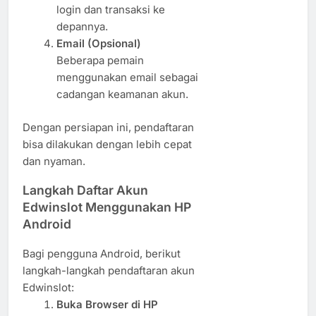
login dan transaksi ke
depannya.
Email (Opsional)
Beberapa pemain
menggunakan email sebagai
cadangan keamanan akun.
Dengan persiapan ini, pendaftaran
bisa dilakukan dengan lebih cepat
dan nyaman.
Langkah Daftar Akun
Edwinslot Menggunakan HP
Android
Bagi pengguna Android, berikut
langkah-langkah pendaftaran akun
Edwinslot:
Buka Browser di HP