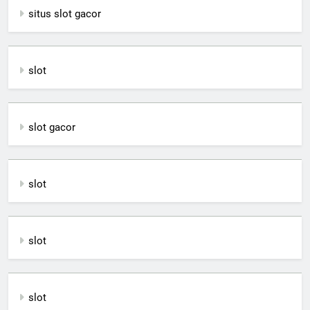
situs slot gacor
slot
slot gacor
slot
slot
slot