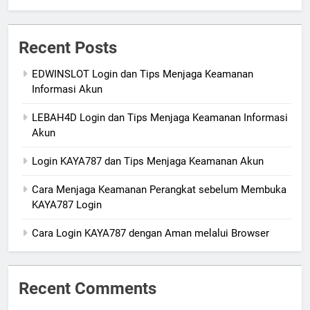
Recent Posts
EDWINSLOT Login dan Tips Menjaga Keamanan
Informasi Akun
LEBAH4D Login dan Tips Menjaga Keamanan Informasi
Akun
Login KAYA787 dan Tips Menjaga Keamanan Akun
Cara Menjaga Keamanan Perangkat sebelum Membuka
KAYA787 Login
Cara Login KAYA787 dengan Aman melalui Browser
Recent Comments