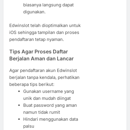
biasanya langsung dapat
digunakan.
Edwinslot telah dioptimalkan untuk
iOS sehingga tampilan dan proses
pendaftaran tetap nyaman.
Tips Agar Proses Daftar
Berjalan Aman dan Lancar
Agar pendaftaran akun Edwinslot
berjalan tanpa kendala, perhatikan
beberapa tips berikut:
Gunakan username yang
unik dan mudah diingat
Buat password yang aman
namun tidak rumit
Hindari menggunakan data
palsu