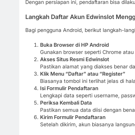
Dengan persiapan ini, pendaftaran bisa dila
Langkah Daftar Akun Edwinslot Meng
Bagi pengguna Android, berikut langkah-lang
Buka Browser di HP Android
Gunakan browser seperti Chrome atau
Akses Situs Resmi Edwinslot
Pastikan alamat yang diakses benar d
Klik Menu “Daftar” atau “Register”
Biasanya tombol ini terlihat jelas di h
Isi Formulir Pendaftaran
Lengkapi data seperti username, pass
Periksa Kembali Data
Pastikan semua data diisi dengan bena
Kirim Formulir Pendaftaran
Setelah dikirim, akun biasanya langsung