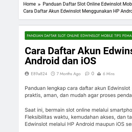
Home
Panduan Daftar Slot Online Edwinslot Mob
Cara Daftar Akun Edwinslot Menggunakan HP Andro
PANDUAN DAFTAR SLOT ONLINE EDWINSLOT MOBILE TIPS PEMA
Cara Daftar Akun Edwi
Android dan iOS
0
E89a824
7 Months Ago
6 Mins
Panduan lengkap cara daftar akun Edwinslot
praktis, aman, dan mudah agar proses penda
Saat ini, bermain slot online melalui smart
Fleksibilitas waktu, kemudahan akses, dan 
Edwinslot melalui HP Android maupun iOS se