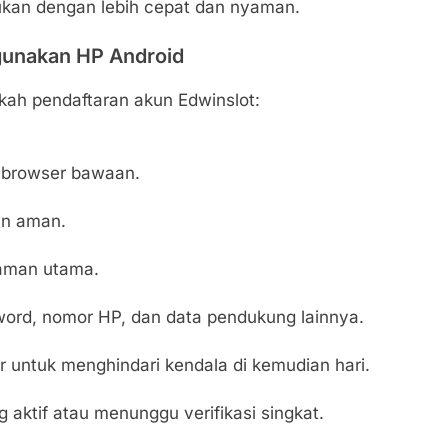
kukan dengan lebih cepat dan nyaman.
gunakan HP Android
kah pendaftaran akun Edwinslot:
 browser bawaan.
an aman.
alaman utama.
word, nomor HP, dan data pendukung lainnya.
r untuk menghindari kendala di kemudian hari.
 aktif atau menunggu verifikasi singkat.