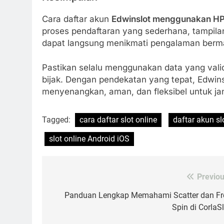
Cara daftar akun
Edwinslot menggunakan HP
proses pendaftaran yang sederhana, tampilan 
dapat langsung menikmati pengalaman berm
Pastikan selalu menggunakan data yang val
bijak. Dengan pendekatan yang tepat, Edwins
menyenangkan, aman, dan fleksibel untuk ja
Tagged:
cara daftar slot online
daftar akun sl
slot online Android iOS
Previou
Post
navigation
Panduan Lengkap Memahami Scatter dan Fr
Spin di CorlaSl