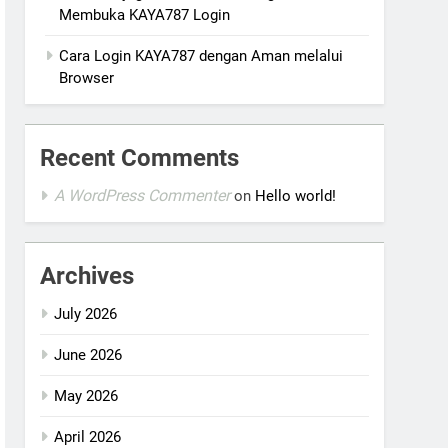
Membuka KAYA787 Login
Cara Login KAYA787 dengan Aman melalui
Browser
Recent Comments
A WordPress Commenter
on
Hello world!
Archives
July 2026
June 2026
May 2026
April 2026