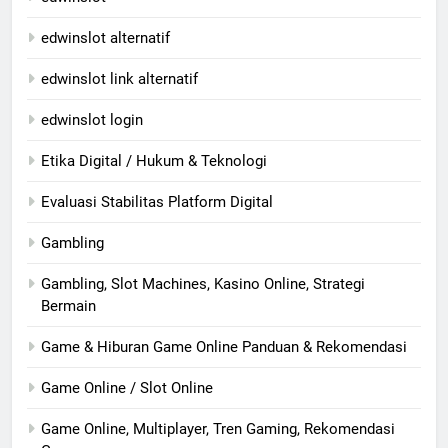
edwinslot alternatif
edwinslot link alternatif
edwinslot login
Etika Digital / Hukum & Teknologi
Evaluasi Stabilitas Platform Digital
Gambling
Gambling, Slot Machines, Kasino Online, Strategi
Bermain
Game & Hiburan Game Online Panduan & Rekomendasi
Game Online / Slot Online
Game Online, Multiplayer, Tren Gaming, Rekomendasi