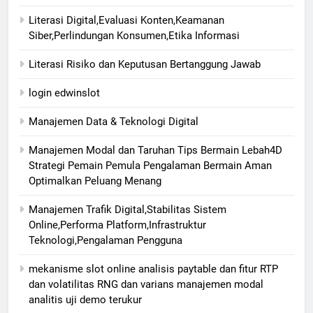
Literasi Digital,Evaluasi Konten,Keamanan
Siber,Perlindungan Konsumen,Etika Informasi
Literasi Risiko dan Keputusan Bertanggung Jawab
login edwinslot
Manajemen Data & Teknologi Digital
Manajemen Modal dan Taruhan Tips Bermain Lebah4D
Strategi Pemain Pemula Pengalaman Bermain Aman
Optimalkan Peluang Menang
Manajemen Trafik Digital,Stabilitas Sistem
Online,Performa Platform,Infrastruktur
Teknologi,Pengalaman Pengguna
mekanisme slot online analisis paytable dan fitur RTP
dan volatilitas RNG dan varians manajemen modal
analitis uji demo terukur