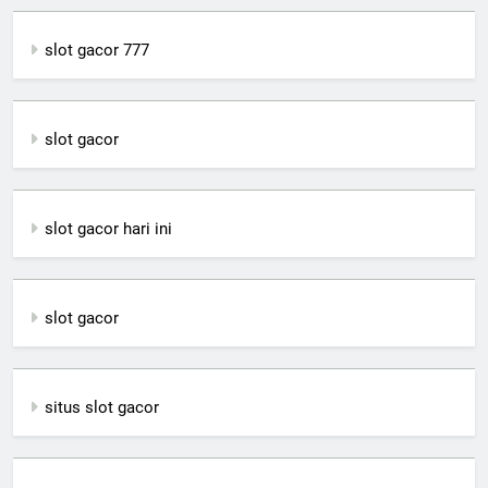
slot gacor 777
slot gacor
slot gacor hari ini
slot gacor
situs slot gacor