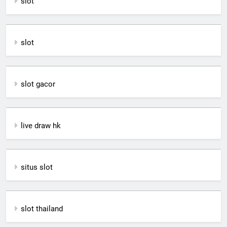
slot
slot
slot gacor
live draw hk
situs slot
slot thailand