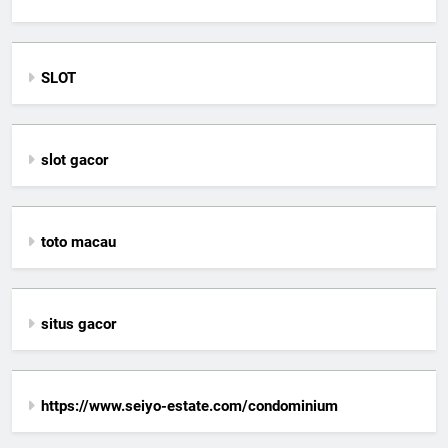
SLOT
slot gacor
toto macau
situs gacor
https://www.seiyo-estate.com/condominium