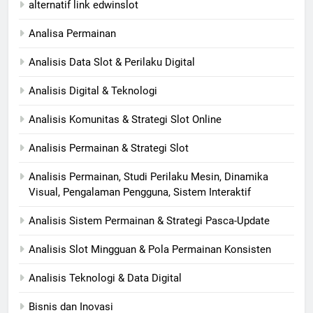
alternatif link edwinslot
Analisa Permainan
Analisis Data Slot & Perilaku Digital
Analisis Digital & Teknologi
Analisis Komunitas & Strategi Slot Online
Analisis Permainan & Strategi Slot
Analisis Permainan, Studi Perilaku Mesin, Dinamika
Visual, Pengalaman Pengguna, Sistem Interaktif
Analisis Sistem Permainan & Strategi Pasca-Update
Analisis Slot Mingguan & Pola Permainan Konsisten
Analisis Teknologi & Data Digital
Bisnis dan Inovasi