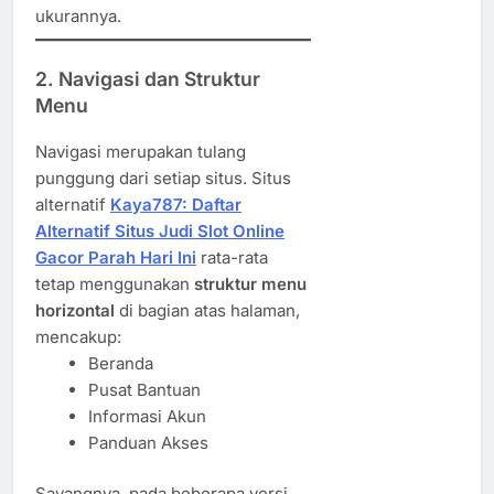
ukurannya.
2. Navigasi dan Struktur
Menu
Navigasi merupakan tulang
punggung dari setiap situs. Situs
alternatif
Kaya787: Daftar
Alternatif Situs Judi Slot Online
Gacor Parah Hari Ini
rata-rata
tetap menggunakan
struktur menu
horizontal
di bagian atas halaman,
mencakup:
Beranda
Pusat Bantuan
Informasi Akun
Panduan Akses
Sayangnya, pada beberapa versi