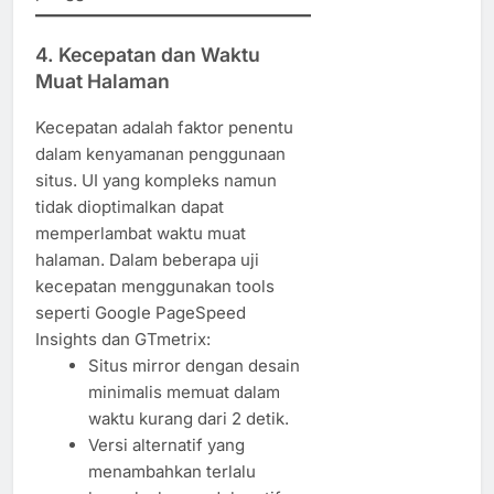
4. Kecepatan dan Waktu
Muat Halaman
Kecepatan adalah faktor penentu
dalam kenyamanan penggunaan
situs. UI yang kompleks namun
tidak dioptimalkan dapat
memperlambat waktu muat
halaman. Dalam beberapa uji
kecepatan menggunakan tools
seperti Google PageSpeed
Insights dan GTmetrix:
Situs mirror dengan desain
minimalis memuat dalam
waktu kurang dari 2 detik.
Versi alternatif yang
menambahkan terlalu