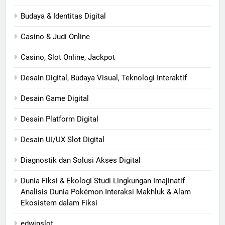
Budaya & Identitas Digital
Casino & Judi Online
Casino, Slot Online, Jackpot
Desain Digital, Budaya Visual, Teknologi Interaktif
Desain Game Digital
Desain Platform Digital
Desain UI/UX Slot Digital
Diagnostik dan Solusi Akses Digital
Dunia Fiksi & Ekologi Studi Lingkungan Imajinatif
Analisis Dunia Pokémon Interaksi Makhluk & Alam
Ekosistem dalam Fiksi
edwinslot