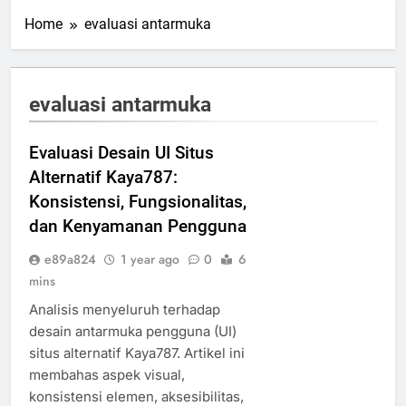
Home
evaluasi antarmuka
evaluasi antarmuka
Evaluasi Desain UI Situs
Alternatif Kaya787:
Konsistensi, Fungsionalitas,
dan Kenyamanan Pengguna
e89a824
1 year ago
0
6
mins
Analisis menyeluruh terhadap
desain antarmuka pengguna (UI)
situs alternatif Kaya787. Artikel ini
membahas aspek visual,
konsistensi elemen, aksesibilitas,