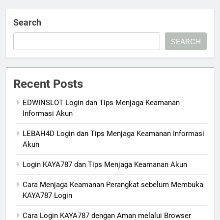
Search
SEARCH
Recent Posts
EDWINSLOT Login dan Tips Menjaga Keamanan
Informasi Akun
LEBAH4D Login dan Tips Menjaga Keamanan Informasi
Akun
Login KAYA787 dan Tips Menjaga Keamanan Akun
Cara Menjaga Keamanan Perangkat sebelum Membuka
KAYA787 Login
Cara Login KAYA787 dengan Aman melalui Browser