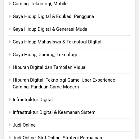
Gaming, Teknologi, Mobile
Gaya Hidup Digital & Edukasi Pengguna
Gaya Hidup Digital & Generasi Muda
Gaya Hidup Mahasiswa & Teknologi Digital
Gaya Hidup, Gaming, Teknologi
Hiburan Digital dan Tampilan Visual
Hiburan Digital, Teknologi Game, User Experience
Gaming, Panduan Game Modern
Infrastruktur Digital
Infrastruktur Digital & Keamanan Sistem
Judi Online
Judi Online, Slot Online, Strategi Permainan