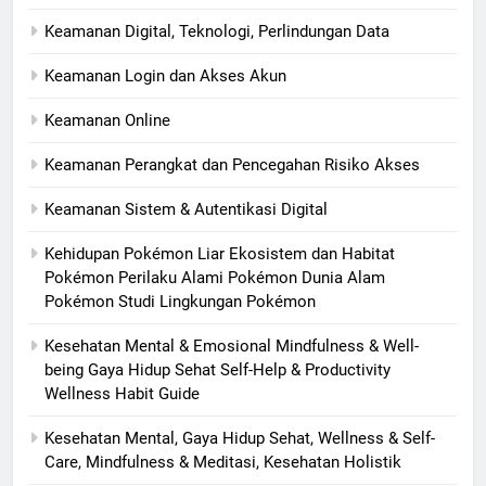
Keamanan Digital, Teknologi, Perlindungan Data
Keamanan Login dan Akses Akun
Keamanan Online
Keamanan Perangkat dan Pencegahan Risiko Akses
Keamanan Sistem & Autentikasi Digital
Kehidupan Pokémon Liar Ekosistem dan Habitat
Pokémon Perilaku Alami Pokémon Dunia Alam
Pokémon Studi Lingkungan Pokémon
Kesehatan Mental & Emosional Mindfulness & Well-
being Gaya Hidup Sehat Self-Help & Productivity
Wellness Habit Guide
Kesehatan Mental, Gaya Hidup Sehat, Wellness & Self-
Care, Mindfulness & Meditasi, Kesehatan Holistik