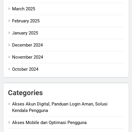
March 2025
February 2025
January 2025
December 2024
November 2024
October 2024
Categories
Akses Akun Digital, Panduan Login Aman, Solusi
Kendala Pengguna
Akses Mobile dan Optimasi Pengguna