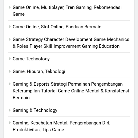
Game Online, Multiplayer, Tren Gaming, Rekomendasi
Game
Game Online, Slot Online, Panduan Bermain
Game Strategy Character Development Game Mechanics
& Roles Player Skill Improvement Gaming Education
Game Technology
Game, Hiburan, Teknologi
Gaming & Esports Strategi Permainan Pengembangan
Keterampilan Tutorial Game Online Mental & Konsistensi
Bermain
Gaming & Technology
Gaming, Kesehatan Mental, Pengembangan Diri,
Produktivitas, Tips Game