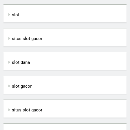
slot
situs slot gacor
slot dana
slot gacor
situs slot gacor