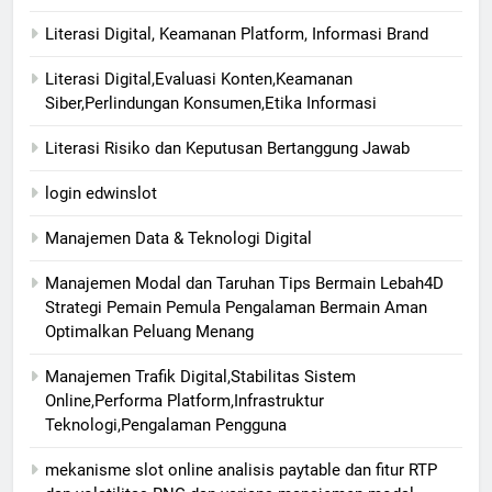
Literasi Digital, Keamanan Platform, Informasi Brand
Literasi Digital,Evaluasi Konten,Keamanan
Siber,Perlindungan Konsumen,Etika Informasi
Literasi Risiko dan Keputusan Bertanggung Jawab
login edwinslot
Manajemen Data & Teknologi Digital
Manajemen Modal dan Taruhan Tips Bermain Lebah4D
Strategi Pemain Pemula Pengalaman Bermain Aman
Optimalkan Peluang Menang
Manajemen Trafik Digital,Stabilitas Sistem
Online,Performa Platform,Infrastruktur
Teknologi,Pengalaman Pengguna
mekanisme slot online analisis paytable dan fitur RTP