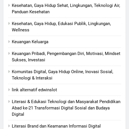
Kesehatan, Gaya Hidup Sehat, Lingkungan, Teknologi Air,
Panduan Kesehatan
Kesehatan, Gaya Hidup, Edukasi Publik, Lingkungan,
Wellness
Keuangan Keluarga
Keuangan Pribadi, Pengembangan Diri, Motivasi, Mindset
Sukses, Investasi
Komunitas Digital, Gaya Hidup Online, Inovasi Sosial,
Teknologi & Interaksi
link alternatif edwinslot
Literasi & Edukasi Teknologi dan Masyarakat Pendidikan
Abad ke-21 Transformasi Digital Sosial dan Budaya
Digital
Literasi Brand dan Keamanan Informasi Digital