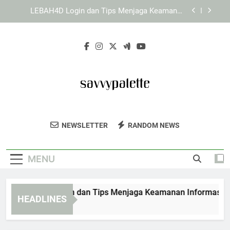
Skip
Login KAYA787 dan Tips Menjaga Keamanan
to
Akun
content
Cara Menjaga Keamanan Perangkat sebelum
Membuka KAYA787 Login
EDWINSLOT Login dan Tips Menjaga Keamanan
Informasi Akun
LEBAH4D Login dan Tips Menjaga Keamanan
Informasi Akun
Login KAYA787 dan Tips Menjaga Keamanan
Akun
Savvy Palette
Inspirasi Desain Kreatif Dan Tips Dekorasi
Cara Menjaga Keamanan Perangkat sebelum
NEWSLETTER
RANDOM NEWS
Membuka KAYA787 Login
Rumah Dari Savvy Palette. Solusi Untuk
Rumah Impian Anda.
MENU
DWINSLOT Login dan Tips Menjaga Keamanan Informasi Akun
HEADLINES
Weeks Ago