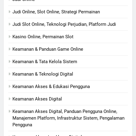
Judi Online, Slot Online, Strategi Permainan
Judi Slot Online, Teknologi Perjudian, Platform Judi
Kasino Online, Permainan Slot
Keamanan & Panduan Game Online
Keamanan & Tata Kelola Sistem
Keamanan & Teknologi Digital
Keamanan Akses & Edukasi Pengguna
Keamanan Akses Digital
Keamanan Akses Digital, Panduan Pengguna Online,
Manajemen Platform, Infrastruktur Sistem, Pengalaman
Pengguna