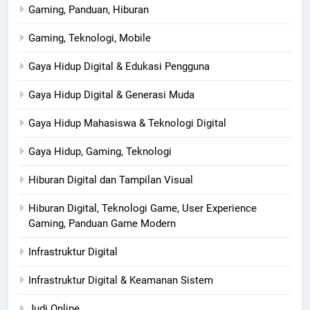
Gaming, Panduan, Hiburan
Gaming, Teknologi, Mobile
Gaya Hidup Digital & Edukasi Pengguna
Gaya Hidup Digital & Generasi Muda
Gaya Hidup Mahasiswa & Teknologi Digital
Gaya Hidup, Gaming, Teknologi
Hiburan Digital dan Tampilan Visual
Hiburan Digital, Teknologi Game, User Experience
Gaming, Panduan Game Modern
Infrastruktur Digital
Infrastruktur Digital & Keamanan Sistem
Judi Online