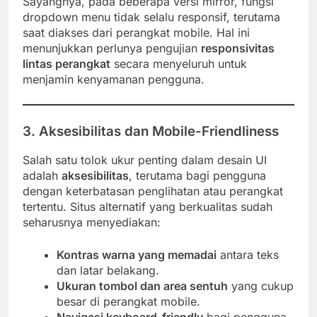
Sayangnya, pada beberapa versi mirror, fungsi
dropdown menu tidak selalu responsif, terutama
saat diakses dari perangkat mobile. Hal ini
menunjukkan perlunya pengujian
responsivitas
lintas perangkat
secara menyeluruh untuk
menjamin kenyamanan pengguna.
3. Aksesibilitas dan Mobile-Friendliness
Salah satu tolok ukur penting dalam desain UI
adalah
aksesibilitas
, terutama bagi pengguna
dengan keterbatasan penglihatan atau perangkat
tertentu. Situs alternatif yang berkualitas sudah
seharusnya menyediakan:
Kontras warna yang memadai
antara teks
dan latar belakang.
Ukuran tombol dan area sentuh
yang cukup
besar di perangkat mobile.