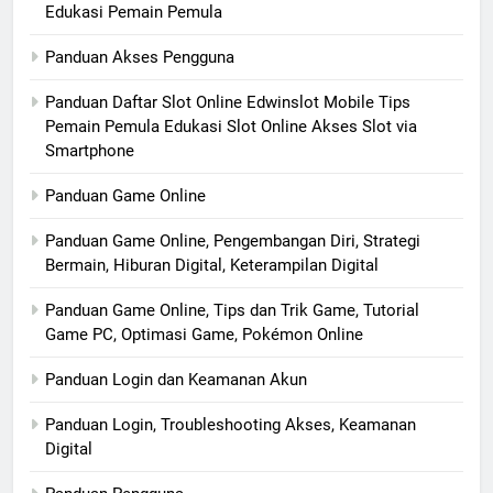
Edukasi Pemain Pemula
Panduan Akses Pengguna
Panduan Daftar Slot Online Edwinslot Mobile Tips
Pemain Pemula Edukasi Slot Online Akses Slot via
Smartphone
Panduan Game Online
Panduan Game Online, Pengembangan Diri, Strategi
Bermain, Hiburan Digital, Keterampilan Digital
Panduan Game Online, Tips dan Trik Game, Tutorial
Game PC, Optimasi Game, Pokémon Online
Panduan Login dan Keamanan Akun
Panduan Login, Troubleshooting Akses, Keamanan
Digital