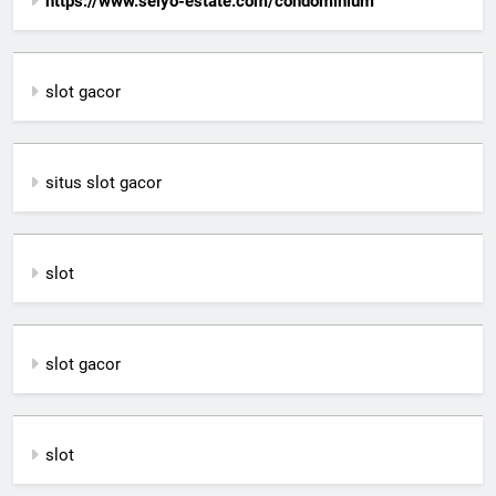
https://www.seiyo-estate.com/condominium
slot gacor
situs slot gacor
slot
slot gacor
slot