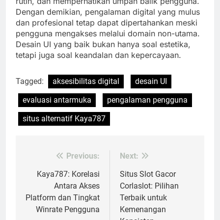
rutin, dan memperhatikan umpan balik pengguna.
Dengan demikian, pengalaman digital yang mulus
dan profesional tetap dapat dipertahankan meski
pengguna mengakses melalui domain non-utama.
Desain UI yang baik bukan hanya soal estetika,
tetapi juga soal keandalan dan kepercayaan.
Tagged:
aksesibilitas digital
desain UI
evaluasi antarmuka
pengalaman pengguna
situs alternatif Kaya787
Previous:
Next:
Post
navigation
Kaya787: Korelasi
Situs Slot Gacor
Antara Akses
Corlaslot: Pilihan
Platform dan Tingkat
Terbaik untuk
Winrate Pengguna
Kemenangan