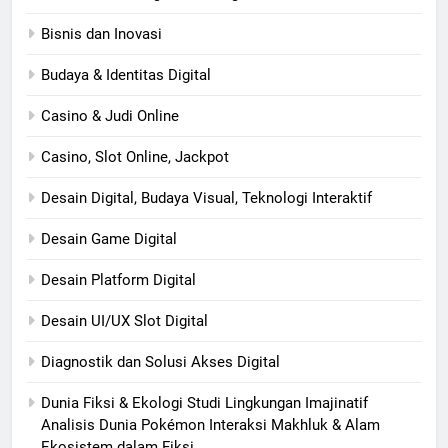
Bisnis dan Inovasi
Budaya & Identitas Digital
Casino & Judi Online
Casino, Slot Online, Jackpot
Desain Digital, Budaya Visual, Teknologi Interaktif
Desain Game Digital
Desain Platform Digital
Desain UI/UX Slot Digital
Diagnostik dan Solusi Akses Digital
Dunia Fiksi & Ekologi Studi Lingkungan Imajinatif
Analisis Dunia Pokémon Interaksi Makhluk & Alam
Ekosistem dalam Fiksi