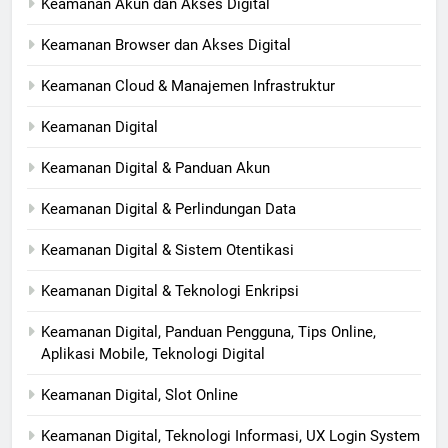
Keamanan Akun dan Akses Digital
Keamanan Browser dan Akses Digital
Keamanan Cloud & Manajemen Infrastruktur
Keamanan Digital
Keamanan Digital & Panduan Akun
Keamanan Digital & Perlindungan Data
Keamanan Digital & Sistem Otentikasi
Keamanan Digital & Teknologi Enkripsi
Keamanan Digital, Panduan Pengguna, Tips Online,
Aplikasi Mobile, Teknologi Digital
Keamanan Digital, Slot Online
Keamanan Digital, Teknologi Informasi, UX Login System