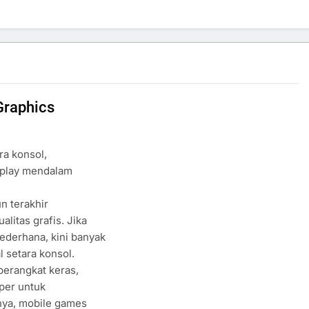
Graphics
ra konsol,
eplay mendalam
n terakhir
litas grafis. Jika
ederhana, kini banyak
 setara konsol.
perangkat keras,
per untuk
lnya, mobile games