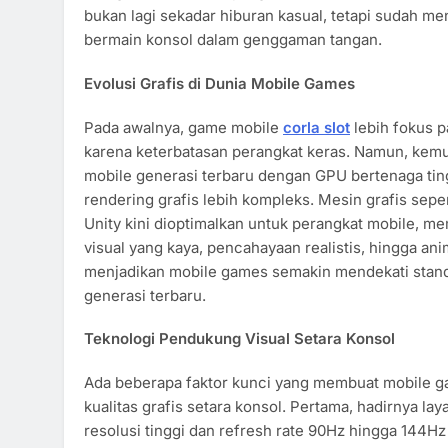
bukan lagi sekadar hiburan kasual, tetapi sudah m
bermain konsol dalam genggaman tangan.
Evolusi Grafis di Dunia Mobile Games
Pada awalnya, game mobile
corla slot
lebih fokus 
karena keterbatasan perangkat keras. Namun, kem
mobile generasi terbaru dengan GPU bertenaga ti
rendering grafis lebih kompleks. Mesin grafis sepe
Unity kini dioptimalkan untuk perangkat mobile, 
visual yang kaya, pencahayaan realistis, hingga anim
menjadikan mobile games semakin mendekati stand
generasi terbaru.
Teknologi Pendukung Visual Setara Konsol
Ada beberapa faktor kunci yang membuat mobile 
kualitas grafis setara konsol. Pertama, hadirnya l
resolusi tinggi dan refresh rate 90Hz hingga 144