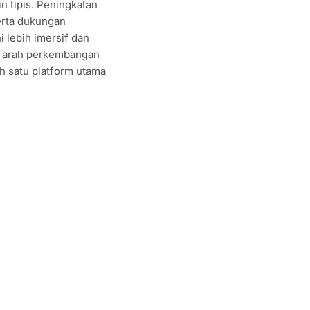
 tipis. Peningkatan
serta dukungan
 lebih imersif dan
, arah perkembangan
h satu platform utama