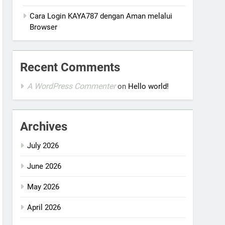
Cara Login KAYA787 dengan Aman melalui
Browser
Recent Comments
A WordPress Commenter
on
Hello world!
Archives
July 2026
June 2026
May 2026
April 2026