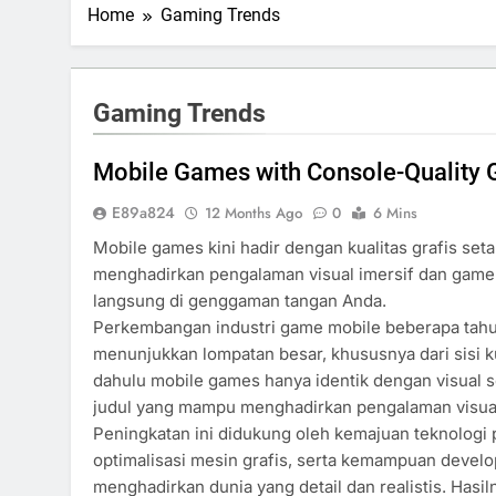
Home
Gaming Trends
Gaming Trends
Mobile Games with Console-Quality 
E89a824
12 Months Ago
0
6 Mins
Mobile games kini hadir dengan kualitas grafis seta
menghadirkan pengalaman visual imersif dan gam
langsung di genggaman tangan Anda.
Perkembangan industri game mobile beberapa tahu
menunjukkan lompatan besar, khususnya dari sisi kua
dahulu mobile games hanya identik dengan visual s
judul yang mampu menghadirkan pengalaman visual
Peningkatan ini didukung oleh kemajuan teknologi 
optimalisasi mesin grafis, serta kemampuan develo
menghadirkan dunia yang detail dan realistis. Hasi