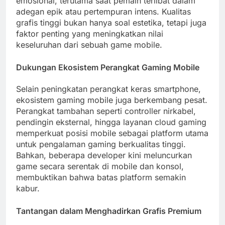
emosional, terutama saat pemain terlibat dalam
adegan epik atau pertempuran intens. Kualitas
grafis tinggi bukan hanya soal estetika, tetapi juga
faktor penting yang meningkatkan nilai
keseluruhan dari sebuah game mobile.
Dukungan Ekosistem Perangkat Gaming Mobile
Selain peningkatan perangkat keras smartphone,
ekosistem gaming mobile juga berkembang pesat.
Perangkat tambahan seperti controller nirkabel,
pendingin eksternal, hingga layanan cloud gaming
memperkuat posisi mobile sebagai platform utama
untuk pengalaman gaming berkualitas tinggi.
Bahkan, beberapa developer kini meluncurkan
game secara serentak di mobile dan konsol,
membuktikan bahwa batas platform semakin
kabur.
Tantangan dalam Menghadirkan Grafis Premium