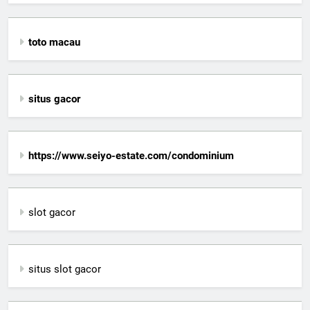
toto macau
situs gacor
https://www.seiyo-estate.com/condominium
slot gacor
situs slot gacor