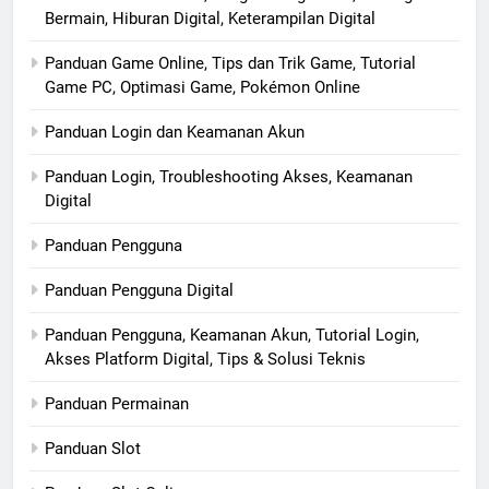
Bermain, Hiburan Digital, Keterampilan Digital
Panduan Game Online, Tips dan Trik Game, Tutorial
Game PC, Optimasi Game, Pokémon Online
Panduan Login dan Keamanan Akun
Panduan Login, Troubleshooting Akses, Keamanan
Digital
Panduan Pengguna
Panduan Pengguna Digital
Panduan Pengguna, Keamanan Akun, Tutorial Login,
Akses Platform Digital, Tips & Solusi Teknis
Panduan Permainan
Panduan Slot