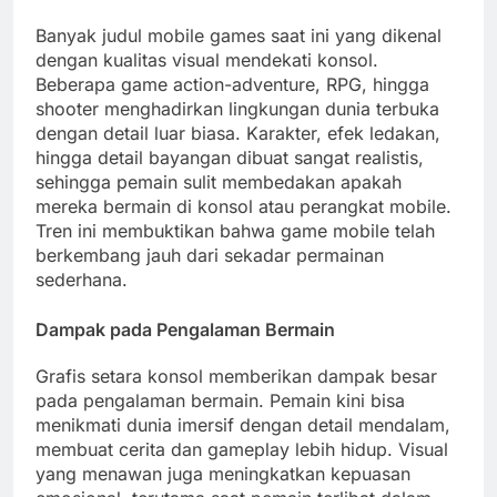
Banyak judul mobile games saat ini yang dikenal
dengan kualitas visual mendekati konsol.
Beberapa game action-adventure, RPG, hingga
shooter menghadirkan lingkungan dunia terbuka
dengan detail luar biasa. Karakter, efek ledakan,
hingga detail bayangan dibuat sangat realistis,
sehingga pemain sulit membedakan apakah
mereka bermain di konsol atau perangkat mobile.
Tren ini membuktikan bahwa game mobile telah
berkembang jauh dari sekadar permainan
sederhana.
Dampak pada Pengalaman Bermain
Grafis setara konsol memberikan dampak besar
pada pengalaman bermain. Pemain kini bisa
menikmati dunia imersif dengan detail mendalam,
membuat cerita dan gameplay lebih hidup. Visual
yang menawan juga meningkatkan kepuasan