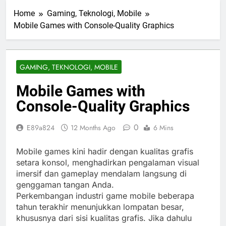
Home
Gaming, Teknologi, Mobile
Mobile Games with Console-Quality Graphics
GAMING, TEKNOLOGI, MOBILE
Mobile Games with
Console-Quality Graphics
0
E89a824
12 Months Ago
6 Mins
Mobile games kini hadir dengan kualitas grafis
setara konsol, menghadirkan pengalaman visual
imersif dan gameplay mendalam langsung di
genggaman tangan Anda.
Perkembangan industri game mobile beberapa
tahun terakhir menunjukkan lompatan besar,
khususnya dari sisi kualitas grafis. Jika dahulu