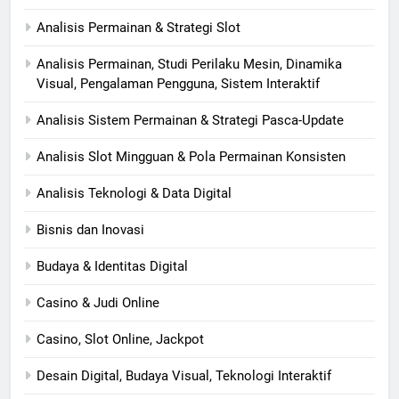
Analisis Permainan & Strategi Slot
Analisis Permainan, Studi Perilaku Mesin, Dinamika
Visual, Pengalaman Pengguna, Sistem Interaktif
Analisis Sistem Permainan & Strategi Pasca-Update
Analisis Slot Mingguan & Pola Permainan Konsisten
Analisis Teknologi & Data Digital
Bisnis dan Inovasi
Budaya & Identitas Digital
Casino & Judi Online
Casino, Slot Online, Jackpot
Desain Digital, Budaya Visual, Teknologi Interaktif