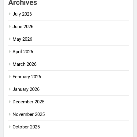
Archives
July 2026
June 2026
May 2026
April 2026
March 2026
February 2026
January 2026
December 2025
November 2025
October 2025