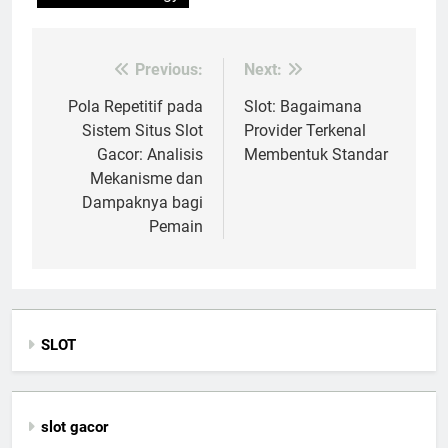
Previous:
Next:
Post
navigation
Pola Repetitif pada
Slot: Bagaimana
Sistem Situs Slot
Provider Terkenal
Gacor: Analisis
Membentuk Standar
Mekanisme dan
Dampaknya bagi
Pemain
SLOT
slot gacor