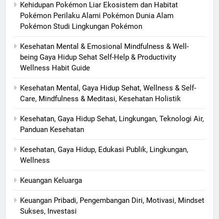
Kehidupan Pokémon Liar Ekosistem dan Habitat
Pokémon Perilaku Alami Pokémon Dunia Alam
Pokémon Studi Lingkungan Pokémon
Kesehatan Mental & Emosional Mindfulness & Well-
being Gaya Hidup Sehat Self-Help & Productivity
Wellness Habit Guide
Kesehatan Mental, Gaya Hidup Sehat, Wellness & Self-
Care, Mindfulness & Meditasi, Kesehatan Holistik
Kesehatan, Gaya Hidup Sehat, Lingkungan, Teknologi Air,
Panduan Kesehatan
Kesehatan, Gaya Hidup, Edukasi Publik, Lingkungan,
Wellness
Keuangan Keluarga
Keuangan Pribadi, Pengembangan Diri, Motivasi, Mindset
Sukses, Investasi