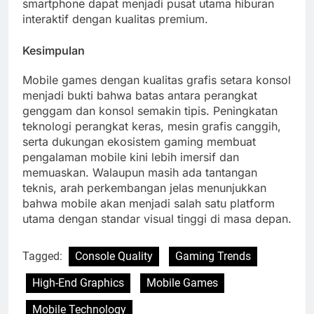
smartphone dapat menjadi pusat utama hiburan
interaktif dengan kualitas premium.
Kesimpulan
Mobile games dengan kualitas grafis setara konsol
menjadi bukti bahwa batas antara perangkat
genggam dan konsol semakin tipis. Peningkatan
teknologi perangkat keras, mesin grafis canggih,
serta dukungan ekosistem gaming membuat
pengalaman mobile kini lebih imersif dan
memuaskan. Walaupun masih ada tantangan
teknis, arah perkembangan jelas menunjukkan
bahwa mobile akan menjadi salah satu platform
utama dengan standar visual tinggi di masa depan.
Tagged:
Console Quality
Gaming Trends
High-End Graphics
Mobile Games
Mobile Technology