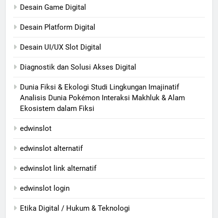
Desain Game Digital
Desain Platform Digital
Desain UI/UX Slot Digital
Diagnostik dan Solusi Akses Digital
Dunia Fiksi & Ekologi Studi Lingkungan Imajinatif
Analisis Dunia Pokémon Interaksi Makhluk & Alam
Ekosistem dalam Fiksi
edwinslot
edwinslot alternatif
edwinslot link alternatif
edwinslot login
Etika Digital / Hukum & Teknologi