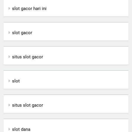
slot gacor hari ini
slot gacor
situs slot gacor
slot
situs slot gacor
slot dana