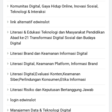
Komunitas Digital, Gaya Hidup Online, Inovasi Sosial,
Teknologi & Interaksi
link alternatif edwinslot
Literasi & Edukasi Teknologi dan Masyarakat Pendidikan
Abad ke-21 Transformasi Digital Sosial dan Budaya
Digital
Literasi Brand dan Keamanan Informasi Digital
Literasi Digital, Keamanan Platform, Informasi Brand
Literasi Digital,Evaluasi Konten,Keamanan
Siber,Perlindungan Konsumen,Etika Informasi
Literasi Risiko dan Keputusan Bertanggung Jawab
login edwinslot
Manajemen Data & Teknologi Digital