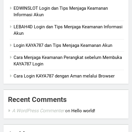
EDWINSLOT Login dan Tips Menjaga Keamanan
Informasi Akun
LEBAH4D Login dan Tips Menjaga Keamanan Informasi
Akun
Login KAYA787 dan Tips Menjaga Keamanan Akun
Cara Menjaga Keamanan Perangkat sebelum Membuka
KAYA787 Login
Cara Login KAYA787 dengan Aman melalui Browser
Recent Comments
A WordPress Commenter
on
Hello world!