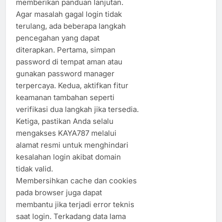
memberikan panduan lanjutan.
Agar masalah gagal login tidak
terulang, ada beberapa langkah
pencegahan yang dapat
diterapkan. Pertama, simpan
password di tempat aman atau
gunakan password manager
terpercaya. Kedua, aktifkan fitur
keamanan tambahan seperti
verifikasi dua langkah jika tersedia.
Ketiga, pastikan Anda selalu
mengakses KAYA787 melalui
alamat resmi untuk menghindari
kesalahan login akibat domain
tidak valid.
Membersihkan cache dan cookies
pada browser juga dapat
membantu jika terjadi error teknis
saat login. Terkadang data lama