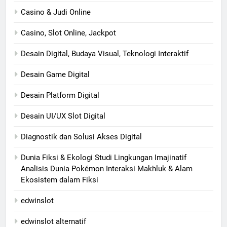
Casino & Judi Online
Casino, Slot Online, Jackpot
Desain Digital, Budaya Visual, Teknologi Interaktif
Desain Game Digital
Desain Platform Digital
Desain UI/UX Slot Digital
Diagnostik dan Solusi Akses Digital
Dunia Fiksi & Ekologi Studi Lingkungan Imajinatif
Analisis Dunia Pokémon Interaksi Makhluk & Alam
Ekosistem dalam Fiksi
edwinslot
edwinslot alternatif