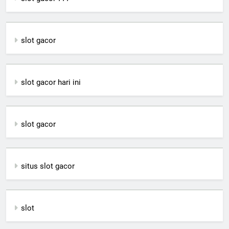
slot gacor
slot gacor hari ini
slot gacor
situs slot gacor
slot