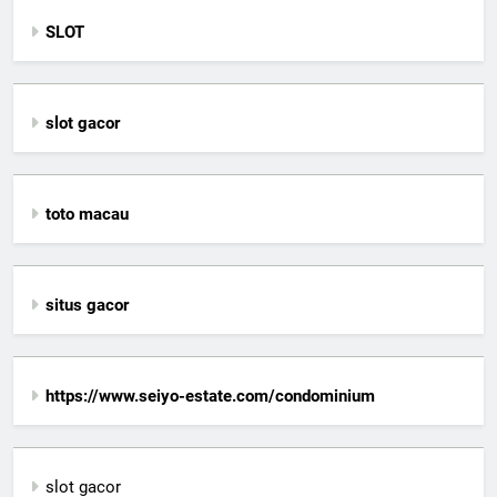
SLOT
slot gacor
toto macau
situs gacor
https://www.seiyo-estate.com/condominium
slot gacor