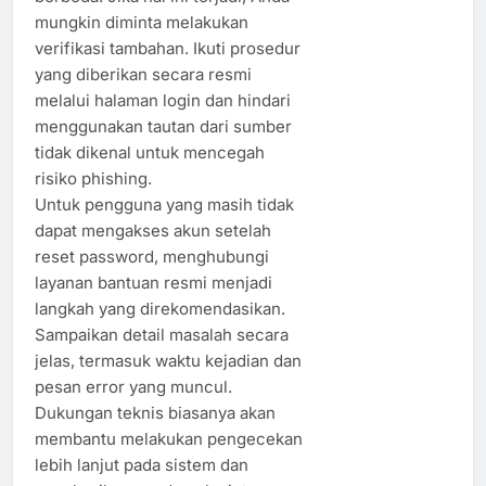
mungkin diminta melakukan
verifikasi tambahan. Ikuti prosedur
yang diberikan secara resmi
melalui halaman login dan hindari
menggunakan tautan dari sumber
tidak dikenal untuk mencegah
risiko phishing.
Untuk pengguna yang masih tidak
dapat mengakses akun setelah
reset password, menghubungi
layanan bantuan resmi menjadi
langkah yang direkomendasikan.
Sampaikan detail masalah secara
jelas, termasuk waktu kejadian dan
pesan error yang muncul.
Dukungan teknis biasanya akan
membantu melakukan pengecekan
lebih lanjut pada sistem dan