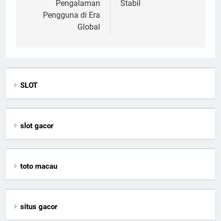
Pengalaman
Stabil
Pengguna di Era
Global
SLOT
slot gacor
toto macau
situs gacor