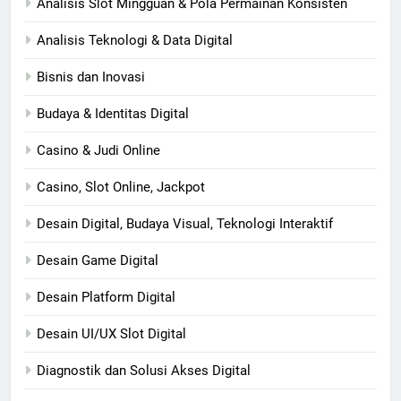
Analisis Slot Mingguan & Pola Permainan Konsisten
Analisis Teknologi & Data Digital
Bisnis dan Inovasi
Budaya & Identitas Digital
Casino & Judi Online
Casino, Slot Online, Jackpot
Desain Digital, Budaya Visual, Teknologi Interaktif
Desain Game Digital
Desain Platform Digital
Desain UI/UX Slot Digital
Diagnostik dan Solusi Akses Digital