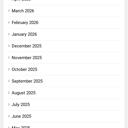
March 2026
February 2026
January 2026
December 2025
November 2025
October 2025
September 2025
August 2025
July 2025
June 2025