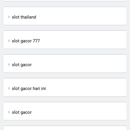
slot thailand
slot gacor 777
slot gacor
slot gacor hari ini
slot gacor