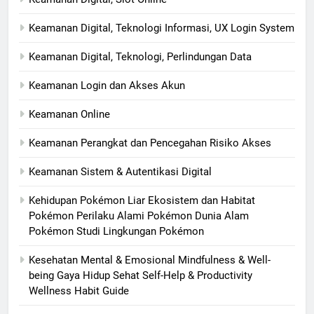
Keamanan Digital, Teknologi Informasi, UX Login System
Keamanan Digital, Teknologi, Perlindungan Data
Keamanan Login dan Akses Akun
Keamanan Online
Keamanan Perangkat dan Pencegahan Risiko Akses
Keamanan Sistem & Autentikasi Digital
Kehidupan Pokémon Liar Ekosistem dan Habitat
Pokémon Perilaku Alami Pokémon Dunia Alam
Pokémon Studi Lingkungan Pokémon
Kesehatan Mental & Emosional Mindfulness & Well-
being Gaya Hidup Sehat Self-Help & Productivity
Wellness Habit Guide