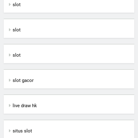
slot
slot
slot
slot gacor
live draw hk
situs slot