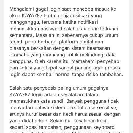
Mengalami gagal login saat mencoba masuk ke
akun KAYA787 tentu menjadi situasi yang
mengganggu, terutama ketika notifikasi
menunjukkan password salah atau akun terkunci
sementara. Masalah ini sebenarnya cukup umum
terjadi pada berbagai platform digital dan
biasanya berkaitan dengan sistem keamanan
otomatis yang dirancang untuk melindungi data
pengguna. Oleh karena itu, memahami penyebab
dan solusi yang tepat sangat penting agar proses
login dapat kembali normal tanpa risiko tambahan.
Salah satu penyebab paling umum gagalnya
KAYA787 login adalah kesalahan dalam
memasukkan kata sandi. Banyak pengguna tidak
menyadari bahwa sistem bersifat case sensitive,
artinya huruf besar dan kecil harus sesuai dengan
yang didaftarkan. Selain itu, kesalahan kecil
seperti spasi tambahan, penggunaan keyboard