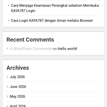
Cara Menjaga Keamanan Perangkat sebelum Membuka
KAYA787 Login
Cara Login KAYA787 dengan Aman melalui Browser
Recent Comments
A WordPress Commenter
on
Hello world!
Archives
July 2026
June 2026
May 2026
April 2026