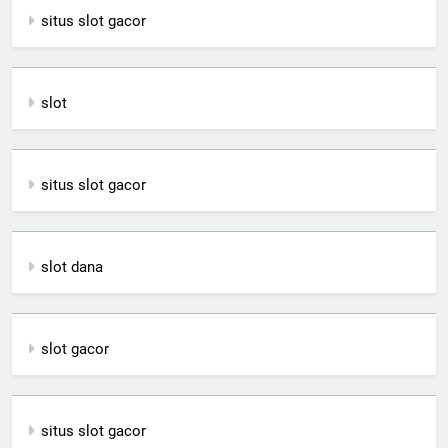
situs slot gacor
slot
situs slot gacor
slot dana
slot gacor
situs slot gacor