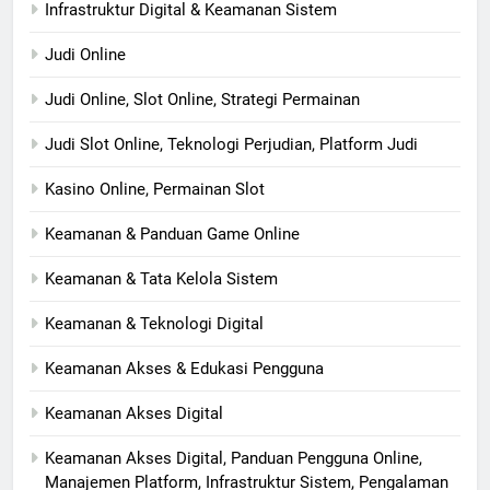
Infrastruktur Digital & Keamanan Sistem
Judi Online
Judi Online, Slot Online, Strategi Permainan
Judi Slot Online, Teknologi Perjudian, Platform Judi
Kasino Online, Permainan Slot
Keamanan & Panduan Game Online
Keamanan & Tata Kelola Sistem
Keamanan & Teknologi Digital
Keamanan Akses & Edukasi Pengguna
Keamanan Akses Digital
Keamanan Akses Digital, Panduan Pengguna Online,
Manajemen Platform, Infrastruktur Sistem, Pengalaman