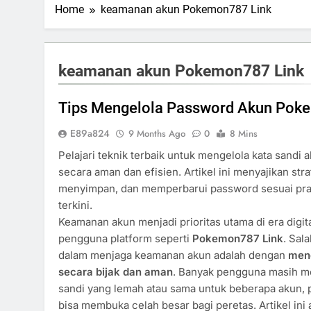
Home
keamanan akun Pokemon787 Link
keamanan akun Pokemon787 Link
Tips Mengelola Password Akun Pok
E89a824
9 Months Ago
0
8 Mins
Pelajari teknik terbaik untuk mengelola kata sand
secara aman dan efisien. Artikel ini menyajikan st
menyimpan, dan memperbarui password sesuai pra
terkini.
Keamanan akun menjadi prioritas utama di era digita
pengguna platform seperti
Pokemon787 Link
. Sal
dalam menjaga keamanan akun adalah dengan
men
secara bijak dan aman
. Banyak pengguna masih m
sandi yang lemah atau sama untuk beberapa akun, p
bisa membuka celah besar bagi peretas. Artikel i