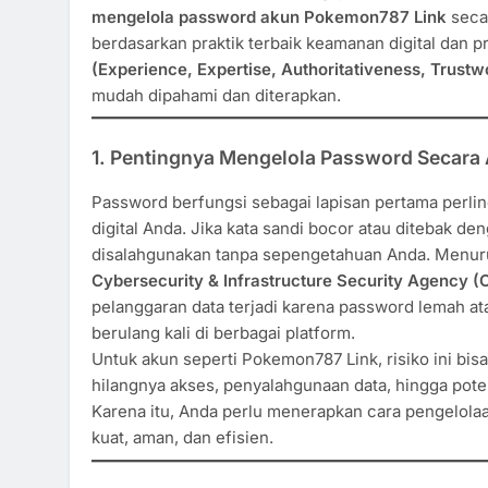
mengelola password akun Pokemon787 Link
seca
berdasarkan praktik terbaik keamanan digital dan p
(Experience, Expertise, Authoritativeness, Trustw
mudah dipahami dan diterapkan.
1. Pentingnya Mengelola Password Secar
Password berfungsi sebagai lapisan pertama perlin
digital Anda. Jika kata sandi bocor atau ditebak d
disalahgunakan tanpa sepengetahuan Anda. Menuru
Cybersecurity & Infrastructure Security Agency (
pelanggaran data terjadi karena password lemah a
berulang kali di berbagai platform.
Untuk akun seperti Pokemon787 Link, risiko ini bi
hilangnya akses, penyalahgunaan data, hingga pote
Karena itu, Anda perlu menerapkan cara pengelol
kuat, aman, dan efisien.