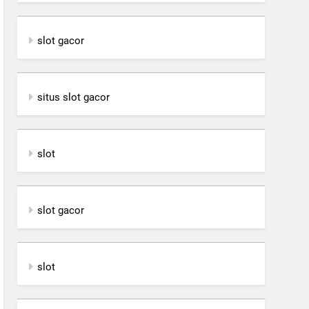
slot gacor
situs slot gacor
slot
slot gacor
slot