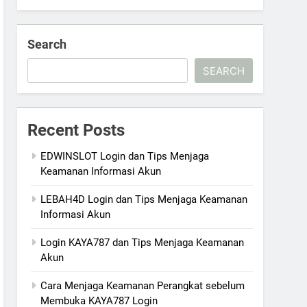
Search
SEARCH
Recent Posts
EDWINSLOT Login dan Tips Menjaga
Keamanan Informasi Akun
LEBAH4D Login dan Tips Menjaga Keamanan
Informasi Akun
Login KAYA787 dan Tips Menjaga Keamanan
Akun
Cara Menjaga Keamanan Perangkat sebelum
Membuka KAYA787 Login