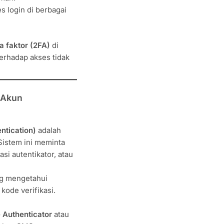
s login di berbagai
a faktor (2FA)
di
terhadap akses tidak
i Akun
ntication)
adalah
Sistem ini meminta
asi autentikator, atau
ng mengetahui
kode verifikasi.
 Authenticator
atau