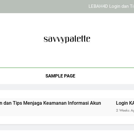
LEBAH4D Login dan Ti
Login KAYA
Cara Menjaga Keamanan Perang
EDWINSLOT Login dan Ti
vy Palette
LEBAH4D Login dan Ti
Desain Kreatif Dan Tips Dekorasi Rumah Dari Savvy Palette. So
Login KAYA
SAMPLE PAGE
Cara Menjaga Keamanan Perang
Menjaga Keamanan Informasi Akun
Login KAYA787 dan
2 Weeks Ago