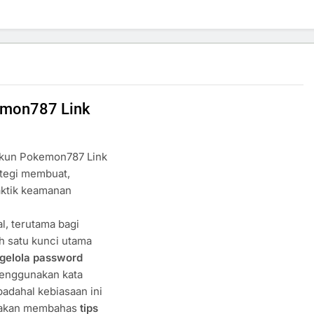
emon787 Link
i akun Pokemon787 Link
rategi membuat,
ktik keamanan
l, terutama bagi
ah satu kunci utama
gelola password
enggunakan kata
adahal kebiasaan ini
ni akan membahas
tips