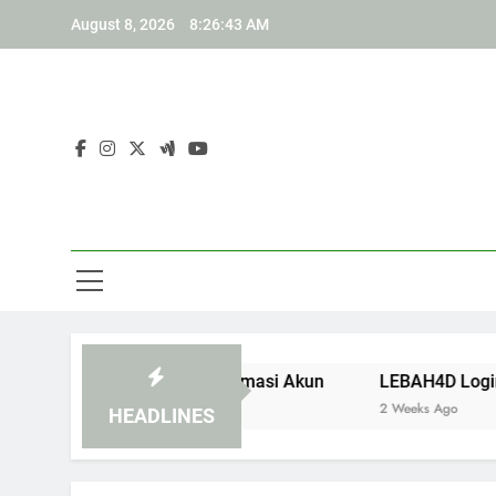
Skip
August 8, 2026
8:26:44 AM
to
content
Sav
Inspirasi 
ga Keamanan Informasi Akun
LEBAH4D Login dan Tips 
2 Weeks Ago
HEADLINES