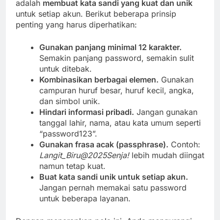
adalah
membuat kata sandi yang kuat dan unik
untuk setiap akun. Berikut beberapa prinsip
penting yang harus diperhatikan:
Gunakan panjang minimal 12 karakter.
Semakin panjang password, semakin sulit
untuk ditebak.
Kombinasikan berbagai elemen.
Gunakan
campuran huruf besar, huruf kecil, angka,
dan simbol unik.
Hindari informasi pribadi.
Jangan gunakan
tanggal lahir, nama, atau kata umum seperti
“password123”.
Gunakan frasa acak (passphrase).
Contoh:
Langit_Biru@2025Senja!
lebih mudah diingat
namun tetap kuat.
Buat kata sandi unik untuk setiap akun.
Jangan pernah memakai satu password
untuk beberapa layanan.