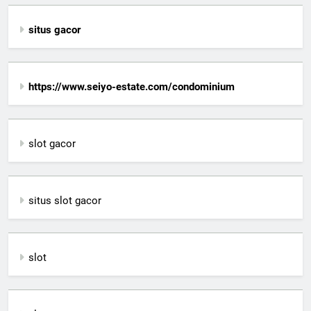
situs gacor
https://www.seiyo-estate.com/condominium
slot gacor
situs slot gacor
slot