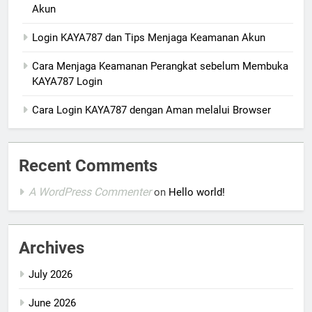
Akun
Login KAYA787 dan Tips Menjaga Keamanan Akun
Cara Menjaga Keamanan Perangkat sebelum Membuka
KAYA787 Login
Cara Login KAYA787 dengan Aman melalui Browser
Recent Comments
A WordPress Commenter
on
Hello world!
Archives
July 2026
June 2026