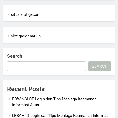
situs slot gacor
slot gacor hari ini
Search
SEARCH
Recent Posts
EDWINSLOT Login dan Tips Menjaga Keamanan
Informasi Akun
LEBAH4D Login dan Tips Menjaga Keamanan Informasi