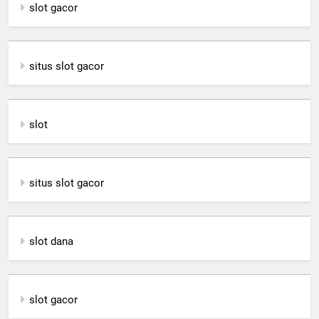
slot gacor
situs slot gacor
slot
situs slot gacor
slot dana
slot gacor