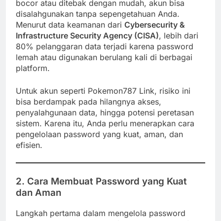
bocor atau ditebak dengan mudah, akun bisa
disalahgunakan tanpa sepengetahuan Anda.
Menurut data keamanan dari
Cybersecurity &
Infrastructure Security Agency (CISA)
, lebih dari
80% pelanggaran data terjadi karena password
lemah atau digunakan berulang kali di berbagai
platform.
Untuk akun seperti Pokemon787 Link, risiko ini
bisa berdampak pada hilangnya akses,
penyalahgunaan data, hingga potensi peretasan
sistem. Karena itu, Anda perlu menerapkan cara
pengelolaan password yang kuat, aman, dan
efisien.
2. Cara Membuat Password yang Kuat
dan Aman
Langkah pertama dalam mengelola password