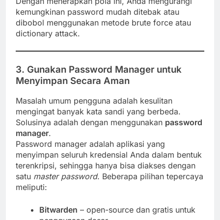
Dengan menerapkan pola ini, Anda mengurangi
kemungkinan password mudah ditebak atau
dibobol menggunakan metode brute force atau
dictionary attack.
3. Gunakan Password Manager untuk
Menyimpan Secara Aman
Masalah umum pengguna adalah kesulitan
mengingat banyak kata sandi yang berbeda.
Solusinya adalah dengan menggunakan
password
manager
.
Password manager adalah aplikasi yang
menyimpan seluruh kredensial Anda dalam bentuk
terenkripsi, sehingga hanya bisa diakses dengan
satu
master password
. Beberapa pilihan tepercaya
meliputi:
Bitwarden
– open-source dan gratis untuk