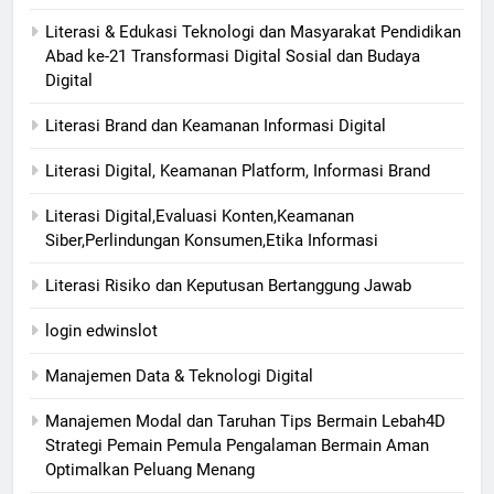
Literasi & Edukasi Teknologi dan Masyarakat Pendidikan
Abad ke-21 Transformasi Digital Sosial dan Budaya
Digital
Literasi Brand dan Keamanan Informasi Digital
Literasi Digital, Keamanan Platform, Informasi Brand
Literasi Digital,Evaluasi Konten,Keamanan
Siber,Perlindungan Konsumen,Etika Informasi
Literasi Risiko dan Keputusan Bertanggung Jawab
login edwinslot
Manajemen Data & Teknologi Digital
Manajemen Modal dan Taruhan Tips Bermain Lebah4D
Strategi Pemain Pemula Pengalaman Bermain Aman
Optimalkan Peluang Menang