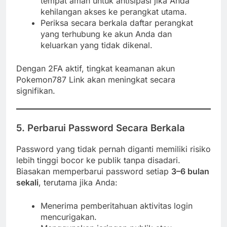
tempat aman untuk antisipasi jika Anda
kehilangan akses ke perangkat utama.
Periksa secara berkala daftar perangkat
yang terhubung ke akun Anda dan
keluarkan yang tidak dikenal.
Dengan 2FA aktif, tingkat keamanan akun
Pokemon787 Link akan meningkat secara
signifikan.
5. Perbarui Password Secara Berkala
Password yang tidak pernah diganti memiliki risiko
lebih tinggi bocor ke publik tanpa disadari.
Biasakan memperbarui password setiap
3–6 bulan
sekali
, terutama jika Anda:
Menerima pemberitahuan aktivitas login
mencurigakan.