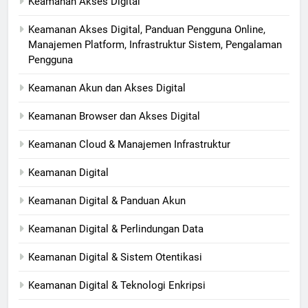
Keamanan Akses Digital
Keamanan Akses Digital, Panduan Pengguna Online,
Manajemen Platform, Infrastruktur Sistem, Pengalaman
Pengguna
Keamanan Akun dan Akses Digital
Keamanan Browser dan Akses Digital
Keamanan Cloud & Manajemen Infrastruktur
Keamanan Digital
Keamanan Digital & Panduan Akun
Keamanan Digital & Perlindungan Data
Keamanan Digital & Sistem Otentikasi
Keamanan Digital & Teknologi Enkripsi