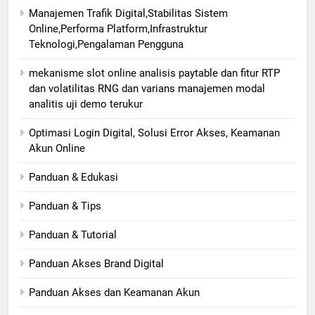
Manajemen Trafik Digital,Stabilitas Sistem
Online,Performa Platform,Infrastruktur
Teknologi,Pengalaman Pengguna
mekanisme slot online analisis paytable dan fitur RTP
dan volatilitas RNG dan varians manajemen modal
analitis uji demo terukur
Optimasi Login Digital, Solusi Error Akses, Keamanan
Akun Online
Panduan & Edukasi
Panduan & Tips
Panduan & Tutorial
Panduan Akses Brand Digital
Panduan Akses dan Keamanan Akun