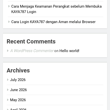
Cara Menjaga Keamanan Perangkat sebelum Membuka
KAYA787 Login
Cara Login KAYA787 dengan Aman melalui Browser
Recent Comments
A WordPress Commenter
on
Hello world!
Archives
July 2026
June 2026
May 2026
April 2026