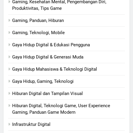
Gaming, Kesehatan Mental, Pengembangan Diri,
Produktivitas, Tips Game
Gaming, Panduan, Hiburan
Gaming, Teknologi, Mobile
Gaya Hidup Digital & Edukasi Pengguna
Gaya Hidup Digital & Generasi Muda
Gaya Hidup Mahasiswa & Teknologi Digital
Gaya Hidup, Gaming, Teknologi
Hiburan Digital dan Tampilan Visual
Hiburan Digital, Teknologi Game, User Experience
Gaming, Panduan Game Modern
Infrastruktur Digital