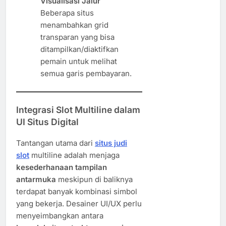
Visualisasi Jalur
Beberapa situs
menambahkan grid
transparan yang bisa
ditampilkan/diaktifkan
pemain untuk melihat
semua garis pembayaran.
Integrasi Slot Multiline dalam
UI Situs Digital
Tantangan utama dari
situs judi
slot
multiline adalah menjaga
kesederhanaan tampilan
antarmuka
meskipun di baliknya
terdapat banyak kombinasi simbol
yang bekerja. Desainer UI/UX perlu
menyeimbangkan antara