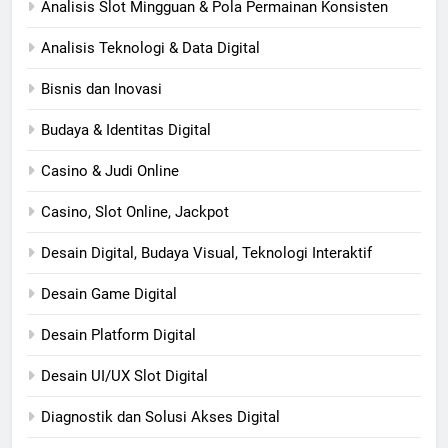
Analisis Slot Mingguan & Pola Permainan Konsisten
Analisis Teknologi & Data Digital
Bisnis dan Inovasi
Budaya & Identitas Digital
Casino & Judi Online
Casino, Slot Online, Jackpot
Desain Digital, Budaya Visual, Teknologi Interaktif
Desain Game Digital
Desain Platform Digital
Desain UI/UX Slot Digital
Diagnostik dan Solusi Akses Digital