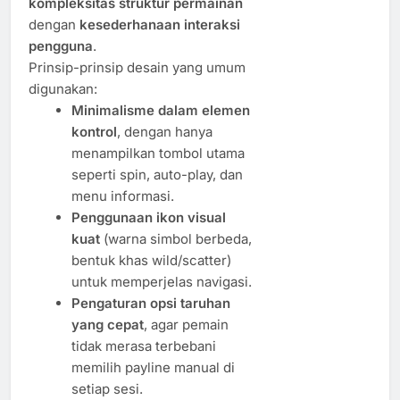
kompleksitas struktur permainan
dengan
kesederhanaan interaksi
pengguna
.
Prinsip-prinsip desain yang umum
digunakan:
Minimalisme dalam elemen
kontrol
, dengan hanya
menampilkan tombol utama
seperti spin, auto-play, dan
menu informasi.
Penggunaan ikon visual
kuat
(warna simbol berbeda,
bentuk khas wild/scatter)
untuk memperjelas navigasi.
Pengaturan opsi taruhan
yang cepat
, agar pemain
tidak merasa terbebani
memilih payline manual di
setiap sesi.