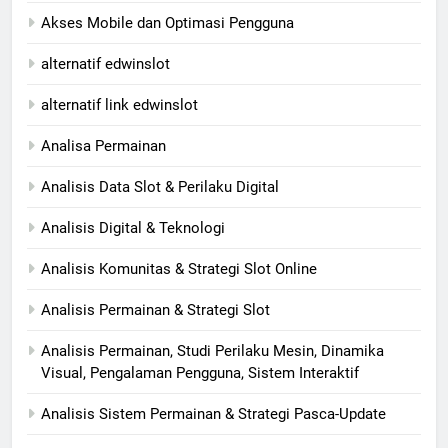
Akses Mobile dan Optimasi Pengguna
alternatif edwinslot
alternatif link edwinslot
Analisa Permainan
Analisis Data Slot & Perilaku Digital
Analisis Digital & Teknologi
Analisis Komunitas & Strategi Slot Online
Analisis Permainan & Strategi Slot
Analisis Permainan, Studi Perilaku Mesin, Dinamika
Visual, Pengalaman Pengguna, Sistem Interaktif
Analisis Sistem Permainan & Strategi Pasca-Update