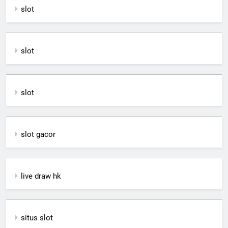
slot
slot
slot
slot gacor
live draw hk
situs slot