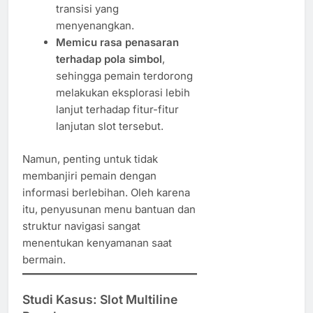
transisi yang
menyenangkan.
Memicu rasa penasaran
terhadap pola simbol
,
sehingga pemain terdorong
melakukan eksplorasi lebih
lanjut terhadap fitur-fitur
lanjutan slot tersebut.
Namun, penting untuk tidak
membanjiri pemain dengan
informasi berlebihan. Oleh karena
itu, penyusunan menu bantuan dan
struktur navigasi sangat
menentukan kenyamanan saat
bermain.
Studi Kasus: Slot Multiline