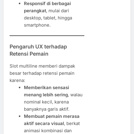
Responsif di berbagai
perangkat
, mulai dari
desktop, tablet, hingga
smartphone.
Pengaruh UX terhadap
Retensi Pemain
Slot multiline memberi dampak
besar terhadap retensi pemain
karena:
Memberikan sensasi
menang lebih sering
, walau
nominal kecil, karena
banyaknya garis aktif.
Membuat pemain merasa
aktif secara visual
, berkat
animasi kombinasi dan