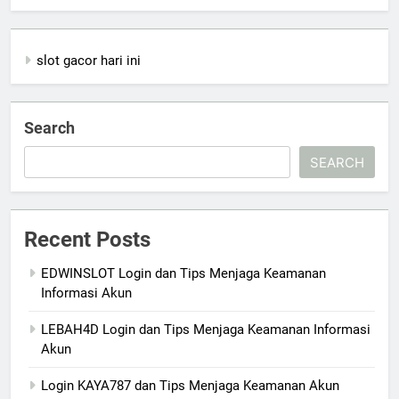
slot gacor hari ini
Search
SEARCH
Recent Posts
EDWINSLOT Login dan Tips Menjaga Keamanan
Informasi Akun
LEBAH4D Login dan Tips Menjaga Keamanan Informasi
Akun
Login KAYA787 dan Tips Menjaga Keamanan Akun