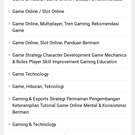
Game Online / Slot Online
Game Online, Multiplayer, Tren Gaming, Rekomendasi
Game
Game Online, Slot Online, Panduan Bermain
Game Strategy Character Development Game Mechanics
& Roles Player Skill Improvement Gaming Education
Game Technology
Game, Hiburan, Teknologi
Gaming & Esports Strategi Permainan Pengembangan
Keterampilan Tutorial Game Online Mental & Konsistensi
Bermain
Gaming & Technology