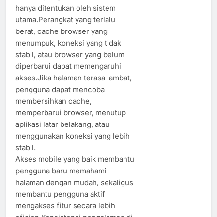
hanya ditentukan oleh sistem
utama.Perangkat yang terlalu
berat, cache browser yang
menumpuk, koneksi yang tidak
stabil, atau browser yang belum
diperbarui dapat memengaruhi
akses.Jika halaman terasa lambat,
pengguna dapat mencoba
membersihkan cache,
memperbarui browser, menutup
aplikasi latar belakang, atau
menggunakan koneksi yang lebih
stabil.
Akses mobile yang baik membantu
pengguna baru memahami
halaman dengan mudah, sekaligus
membantu pengguna aktif
mengakses fitur secara lebih