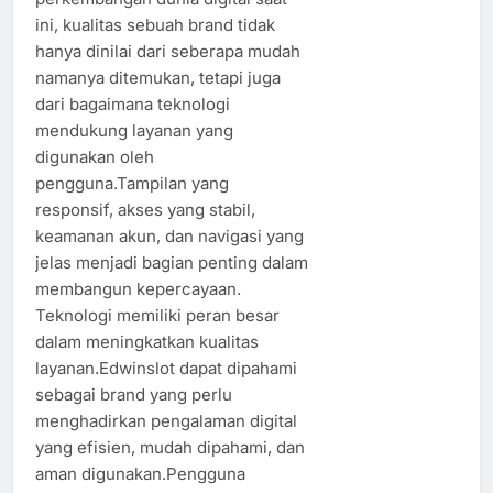
ini, kualitas sebuah brand tidak
hanya dinilai dari seberapa mudah
namanya ditemukan, tetapi juga
dari bagaimana teknologi
mendukung layanan yang
digunakan oleh
pengguna.Tampilan yang
responsif, akses yang stabil,
keamanan akun, dan navigasi yang
jelas menjadi bagian penting dalam
membangun kepercayaan.
Teknologi memiliki peran besar
dalam meningkatkan kualitas
layanan.Edwin­s­lot dapat dipahami
sebagai brand yang perlu
menghadirkan pengalaman digital
yang efisien, mudah dipahami, dan
aman digunakan.Pengguna