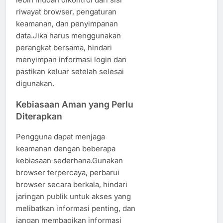
riwayat browser, pengaturan
keamanan, dan penyimpanan
data.Jika harus menggunakan
perangkat bersama, hindari
menyimpan informasi login dan
pastikan keluar setelah selesai
digunakan.
Kebiasaan Aman yang Perlu
Diterapkan
Pengguna dapat menjaga
keamanan dengan beberapa
kebiasaan sederhana.Gunakan
browser terpercaya, perbarui
browser secara berkala, hindari
jaringan publik untuk akses yang
melibatkan informasi penting, dan
jangan membagikan informasi