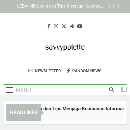
Skip
Login KAYA787 dan Tips Menjaga Keamanan
to
Akun
content
Cara Menjaga Keamanan Perangkat sebelum
Membuka KAYA787 Login
EDWINSLOT Login dan Tips Menjaga Keamanan
Informasi Akun
LEBAH4D Login dan Tips Menjaga Keamanan
Informasi Akun
Login KAYA787 dan Tips Menjaga Keamanan
Akun
Savvy Palette
Inspirasi Desain Kreatif Dan Tips Dekorasi
Cara Menjaga Keamanan Perangkat sebelum
NEWSLETTER
RANDOM NEWS
Membuka KAYA787 Login
Rumah Dari Savvy Palette. Solusi Untuk
Rumah Impian Anda.
MENU
WINSLOT Login dan Tips Menjaga Keamanan Informasi Akun
HEADLINES
Weeks Ago