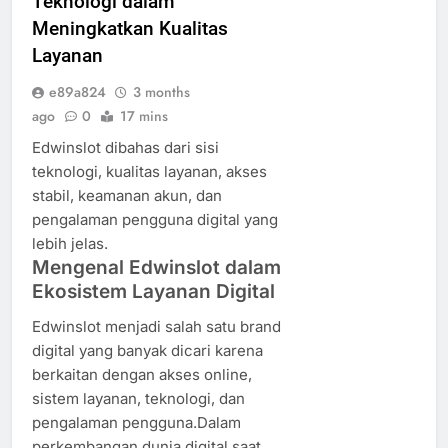
Teknologi dalam
Meningkatkan Kualitas
Layanan
e89a824
3 months
ago
0
17 mins
Edwinslot dibahas dari sisi
teknologi, kualitas layanan, akses
stabil, keamanan akun, dan
pengalaman pengguna digital yang
lebih jelas.
Mengenal Edwinslot dalam
Ekosistem Layanan Digital
Edwinslot menjadi salah satu brand
digital yang banyak dicari karena
berkaitan dengan akses online,
sistem layanan, teknologi, dan
pengalaman pengguna.Dalam
perkembangan dunia digital saat