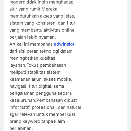
modern tidak ingin menghadapi
alur yang rumit.Mereka
membutuhkan akses yang jelas,
sistem yang konsisten, dan fitur
yang membantu aktivitas online
berjalan lebih nyaman.
Artikel ini membahas
edwinslot
dari sisi peran teknologi dalam
meningkatkan kualitas
layanan.Fokus pembahasan
meliputi stabilitas sistem,
keamanan akun, akses mobile,
navigasi, fitur digital, serta
pengalaman pengguna secara
keseluruhan.Pembahasan dibuat
informatif, profesional, dan natural
agar relevan untuk memperkuat
brand keyword tanpa klaim
berlebihan.