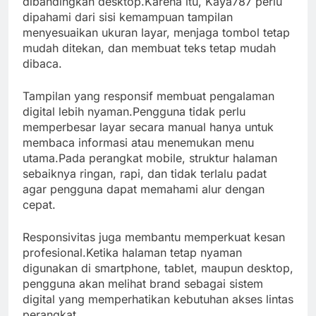
dibandingkan desktop.Karena itu, Kaya787 perlu
dipahami dari sisi kemampuan tampilan
menyesuaikan ukuran layar, menjaga tombol tetap
mudah ditekan, dan membuat teks tetap mudah
dibaca.
Tampilan yang responsif membuat pengalaman
digital lebih nyaman.Pengguna tidak perlu
memperbesar layar secara manual hanya untuk
membaca informasi atau menemukan menu
utama.Pada perangkat mobile, struktur halaman
sebaiknya ringan, rapi, dan tidak terlalu padat
agar pengguna dapat memahami alur dengan
cepat.
Responsivitas juga membantu memperkuat kesan
profesional.Ketika halaman tetap nyaman
digunakan di smartphone, tablet, maupun desktop,
pengguna akan melihat brand sebagai sistem
digital yang memperhatikan kebutuhan akses lintas
perangkat.