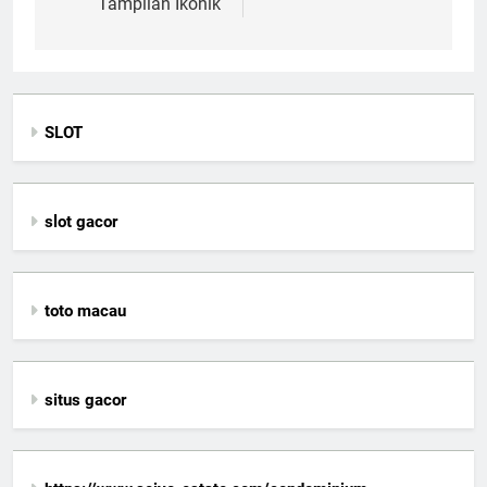
Tampilan Ikonik
SLOT
slot gacor
toto macau
situs gacor