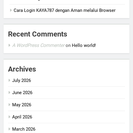
Cara Login KAYA787 dengan Aman melalui Browser
Recent Comments
A WordPress Commenter
on
Hello world!
Archives
July 2026
June 2026
May 2026
April 2026
March 2026