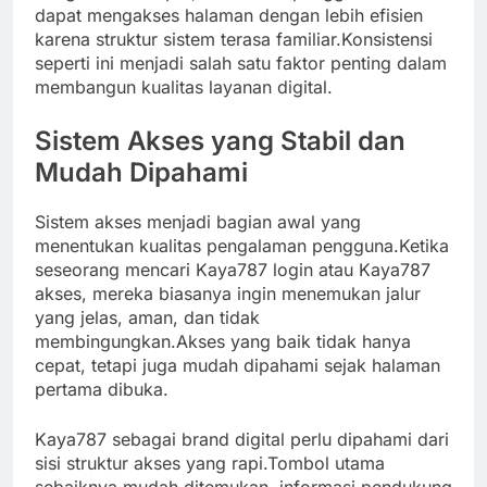
dapat mengakses halaman dengan lebih efisien
karena struktur sistem terasa familiar.Konsistensi
seperti ini menjadi salah satu faktor penting dalam
membangun kualitas layanan digital.
Sistem Akses yang Stabil dan
Mudah Dipahami
Sistem akses menjadi bagian awal yang
menentukan kualitas pengalaman pengguna.Ketika
seseorang mencari Kaya787 login atau Kaya787
akses, mereka biasanya ingin menemukan jalur
yang jelas, aman, dan tidak
membingungkan.Akses yang baik tidak hanya
cepat, tetapi juga mudah dipahami sejak halaman
pertama dibuka.
Kaya787 sebagai brand digital perlu dipahami dari
sisi struktur akses yang rapi.Tombol utama
sebaiknya mudah ditemukan, informasi pendukung