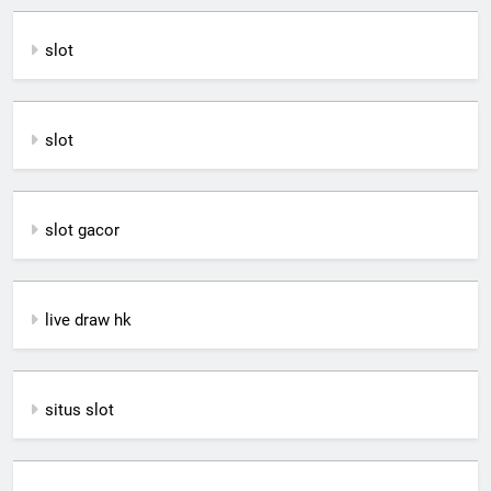
slot
slot
slot gacor
live draw hk
situs slot