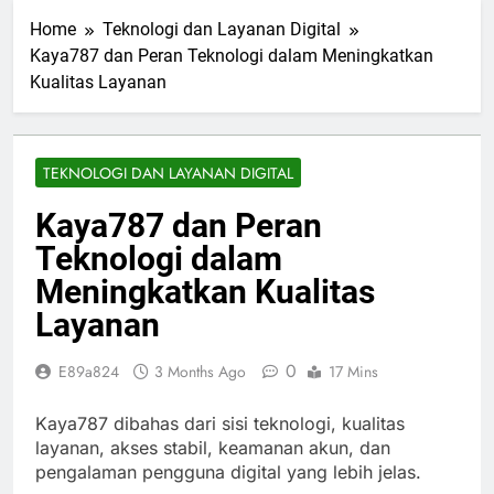
Home
Teknologi dan Layanan Digital
Kaya787 dan Peran Teknologi dalam Meningkatkan
Kualitas Layanan
TEKNOLOGI DAN LAYANAN DIGITAL
Kaya787 dan Peran
Teknologi dalam
Meningkatkan Kualitas
Layanan
0
E89a824
3 Months Ago
17 Mins
Kaya787 dibahas dari sisi teknologi, kualitas
layanan, akses stabil, keamanan akun, dan
pengalaman pengguna digital yang lebih jelas.