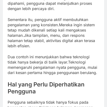
dipahami, pengguna dapat melanjutkan proses
dengan lebih percaya diri.
Sementara itu, pengguna aktif membutuhkan
pengalaman yang konsisten.Mereka ingin sistem
tetap mudah dikenali setiap kali mengakses
halaman.Jika tampilan, menu, dan respons
halaman tetap stabil, aktivitas digital akan terasa
lebih efisien.
Dua contoh ini menunjukkan bahwa teknologi
tidak hanya bekerja di balik layar.Teknologi
memengaruhi pengalaman nyata pengguna, mulai
dari kesan pertama hingga penggunaan berulang.
Hal yang Perlu Diperhatikan
Pengguna
Pengguna sebaiknya tidak hanya fokus pada