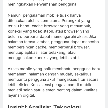
meningkatkan kenyamanan pengguna.
Namun, pengalaman mobile tidak hanya
ditentukan oleh sistem utama.Perangkat yang
terlalu berat, cache browser yang menumpuk,
koneksi yang tidak stabil, atau browser yang
belum diperbarui dapat memengaruhi akses.Jika
halaman terasa lambat, pengguna dapat mencoba
membersihkan cache, memperbarui browser,
menutup aplikasi latar belakang, atau
menggunakan koneksi yang lebih stabil.
Akses mobile yang baik membantu pengguna baru
memahami halaman dengan mudah, sekaligus
membantu pengguna aktif mengakses fitur secara
lebih efisien.Konsistensi pengalaman di mobile
menjadi salah satu elemen penting dalam kualitas
layanan digital.
Insight Analisis: Teknologi