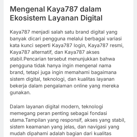
Mengenal Kaya787 dalam
Ekosistem Layanan Digital
Kaya787 menjadi salah satu brand digital yang
banyak dicari pengguna melalui berbagai variasi
kata kunci seperti Kaya787 login, Kaya787 resmi,
Kaya787 alternatif, dan Kaya787 akses
stabil.Pencarian tersebut menunjukkan bahwa
pengguna tidak hanya ingin mengenal nama
brand, tetapi juga ingin memahami bagaimana
sistem digital, teknologi, dan kualitas layanan
bekerja dalam pengalaman online yang mereka
gunakan.
Dalam layanan digital modern, teknologi
memegang peran penting sebagai fondasi
utama.Tampilan yang responsif, akses yang stabil,
sistem keamanan yang jelas, dan navigasi yang
mudah dipahami adalah bagian dari kualitas