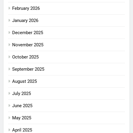
February 2026
January 2026
December 2025
November 2025
October 2025
September 2025
August 2025
July 2025
June 2025
May 2025
April 2025