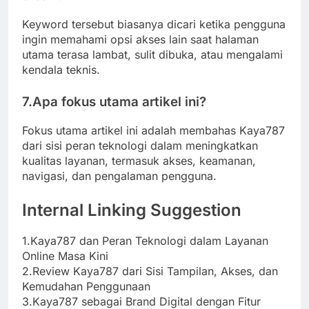
Keyword tersebut biasanya dicari ketika pengguna
ingin memahami opsi akses lain saat halaman
utama terasa lambat, sulit dibuka, atau mengalami
kendala teknis.
7.Apa fokus utama artikel ini?
Fokus utama artikel ini adalah membahas Kaya787
dari sisi peran teknologi dalam meningkatkan
kualitas layanan, termasuk akses, keamanan,
navigasi, dan pengalaman pengguna.
Internal Linking Suggestion
1.Kaya787 dan Peran Teknologi dalam Layanan
Online Masa Kini
2.Review Kaya787 dari Sisi Tampilan, Akses, dan
Kemudahan Penggunaan
3.Kaya787 sebagai Brand Digital dengan Fitur