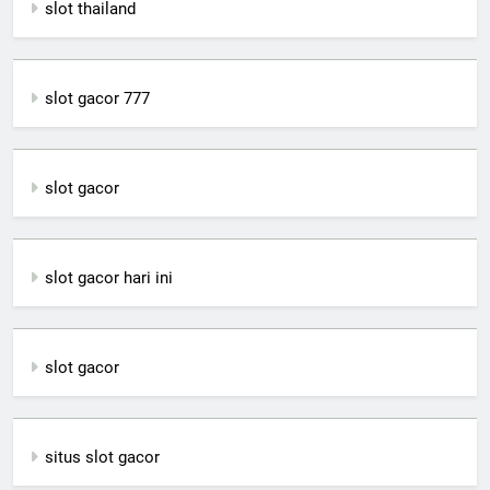
slot thailand
slot gacor 777
slot gacor
slot gacor hari ini
slot gacor
situs slot gacor