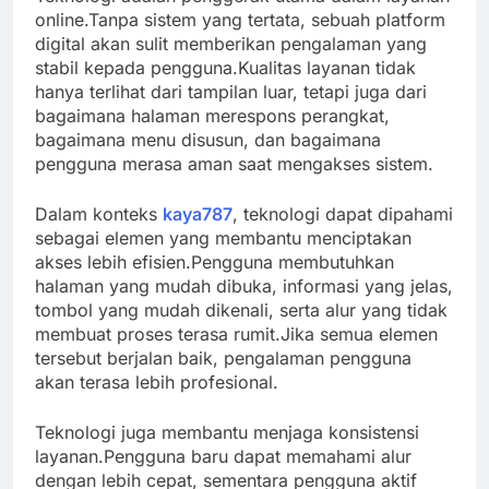
online.Tanpa sistem yang tertata, sebuah platform
digital akan sulit memberikan pengalaman yang
stabil kepada pengguna.Kualitas layanan tidak
hanya terlihat dari tampilan luar, tetapi juga dari
bagaimana halaman merespons perangkat,
bagaimana menu disusun, dan bagaimana
pengguna merasa aman saat mengakses sistem.
Dalam konteks
kaya787
, teknologi dapat dipahami
sebagai elemen yang membantu menciptakan
akses lebih efisien.Pengguna membutuhkan
halaman yang mudah dibuka, informasi yang jelas,
tombol yang mudah dikenali, serta alur yang tidak
membuat proses terasa rumit.Jika semua elemen
tersebut berjalan baik, pengalaman pengguna
akan terasa lebih profesional.
Teknologi juga membantu menjaga konsistensi
layanan.Pengguna baru dapat memahami alur
dengan lebih cepat, sementara pengguna aktif