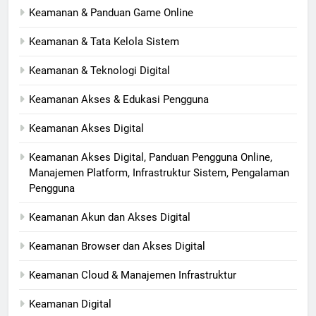
Keamanan & Panduan Game Online
Keamanan & Tata Kelola Sistem
Keamanan & Teknologi Digital
Keamanan Akses & Edukasi Pengguna
Keamanan Akses Digital
Keamanan Akses Digital, Panduan Pengguna Online,
Manajemen Platform, Infrastruktur Sistem, Pengalaman
Pengguna
Keamanan Akun dan Akses Digital
Keamanan Browser dan Akses Digital
Keamanan Cloud & Manajemen Infrastruktur
Keamanan Digital