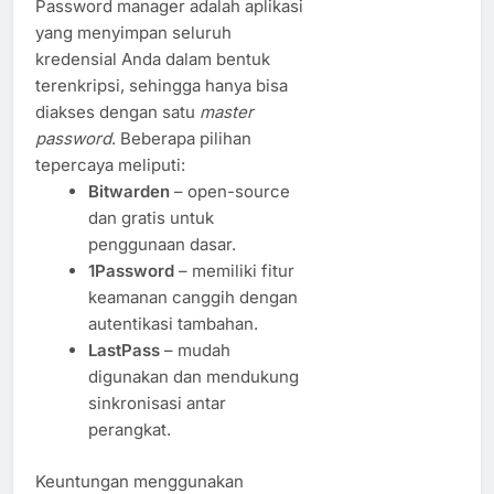
Password manager adalah aplikasi
yang menyimpan seluruh
kredensial Anda dalam bentuk
terenkripsi, sehingga hanya bisa
diakses dengan satu
master
password
. Beberapa pilihan
tepercaya meliputi:
Bitwarden
– open-source
dan gratis untuk
penggunaan dasar.
1Password
– memiliki fitur
keamanan canggih dengan
autentikasi tambahan.
LastPass
– mudah
digunakan dan mendukung
sinkronisasi antar
perangkat.
Keuntungan menggunakan