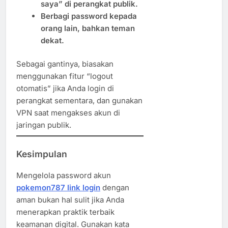
saya” di perangkat publik.
Berbagi password kepada
orang lain, bahkan teman
dekat.
Sebagai gantinya, biasakan
menggunakan fitur “logout
otomatis” jika Anda login di
perangkat sementara, dan gunakan
VPN saat mengakses akun di
jaringan publik.
Kesimpulan
Mengelola password akun
pokemon787 link login
dengan
aman bukan hal sulit jika Anda
menerapkan praktik terbaik
keamanan digital. Gunakan kata