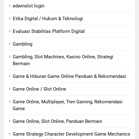
edwinslot login
Etika Digital / Hukum & Teknologi
Evaluasi Stabilitas Platform Digital
Gambling
Gambling, Slot Machines, Kasino Online, Strategi
Bermain
Game & Hiburan Game Online Panduan & Rekomendasi
Game Online / Slot Online
Game Online, Multiplayer, Tren Gaming, Rekomendasi
Game
Game Online, Slot Online, Panduan Bermain
Game Strategy Character Development Game Mechanics