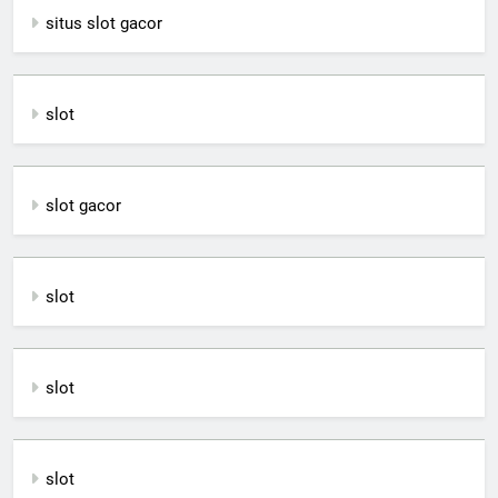
situs slot gacor
slot
slot gacor
slot
slot
slot