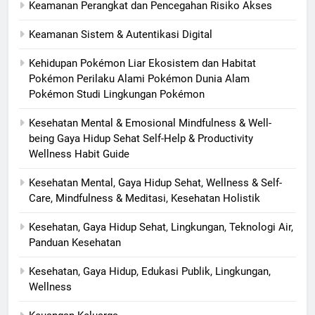
Keamanan Perangkat dan Pencegahan Risiko Akses
Keamanan Sistem & Autentikasi Digital
Kehidupan Pokémon Liar Ekosistem dan Habitat
Pokémon Perilaku Alami Pokémon Dunia Alam
Pokémon Studi Lingkungan Pokémon
Kesehatan Mental & Emosional Mindfulness & Well-
being Gaya Hidup Sehat Self-Help & Productivity
Wellness Habit Guide
Kesehatan Mental, Gaya Hidup Sehat, Wellness & Self-
Care, Mindfulness & Meditasi, Kesehatan Holistik
Kesehatan, Gaya Hidup Sehat, Lingkungan, Teknologi Air,
Panduan Kesehatan
Kesehatan, Gaya Hidup, Edukasi Publik, Lingkungan,
Wellness