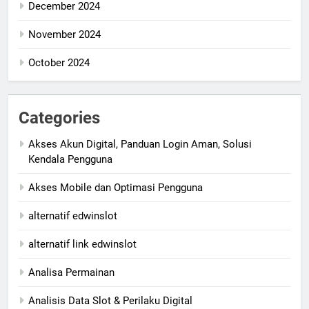
December 2024
November 2024
October 2024
Categories
Akses Akun Digital, Panduan Login Aman, Solusi
Kendala Pengguna
Akses Mobile dan Optimasi Pengguna
alternatif edwinslot
alternatif link edwinslot
Analisa Permainan
Analisis Data Slot & Perilaku Digital